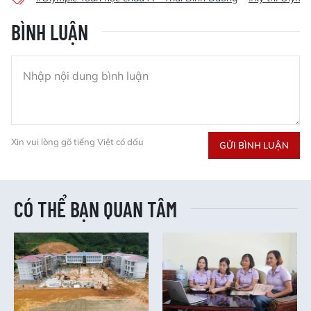
BÌNH LUẬN
Xin vui lòng gõ tiếng Việt có dấu
GỬI BÌNH LUẬN
CÓ THỂ BẠN QUAN TÂM