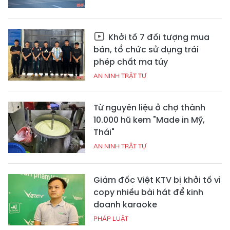
Khởi tố 7 đối tượng mua
bán, tổ chức sử dụng trái
phép chất ma túy
AN NINH TRẬT TỰ
Từ nguyên liệu ở chợ thành
10.000 hũ kem "Made in Mỹ,
Thái"
AN NINH TRẬT TỰ
Giám đốc Việt KTV bị khởi tố vì
copy nhiều bài hát để kinh
doanh karaoke
PHÁP LUẬT