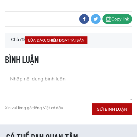
Copy link
Chủ đề
LỪA ĐẢO, CHIẾM ĐOẠT TÀI SẢN
BÌNH LUẬN
Xin vui lòng gõ tiếng Việt có dấu
GỬI BÌNH LUẬN