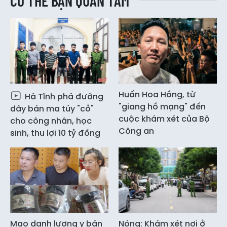
CÓ THỂ BẠN QUAN TÂM
Huấn Hoa Hồng, từ
Hà Tĩnh phá đường
"giang hồ mạng" đến
dây bán ma túy "cỏ"
cuộc khám xét của Bộ
cho công nhân, học
Công an
sinh, thu lợi 10 tỷ đồng
Mạo danh lương y bán
Nóng: Khám xét nơi ở