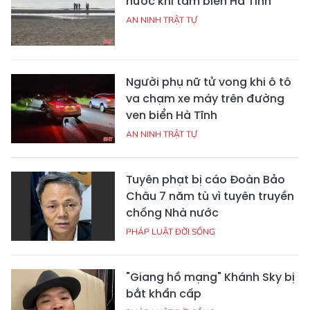
nước khi tắm biển Hà Tĩnh
AN NINH TRẬT TỰ
Người phụ nữ tử vong khi ô tô
va chạm xe máy trên đường
ven biển Hà Tĩnh
AN NINH TRẬT TỰ
Tuyên phạt bị cáo Đoàn Bảo
Châu 7 năm tù vì tuyên truyền
chống Nhà nước
PHÁP LUẬT ĐỜI SỐNG
"Giang hồ mạng" Khánh Sky bị
bắt khẩn cấp