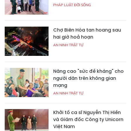
PHÁP LUẬT ĐỜI SỐNG
Chợ Biên Hòa tan hoang sau
hai giờ hoả hoạn
AN NINH TRẬT TỰ
Nâng cao "sức đề kháng" cho
người dân trên không gian
mạng
AN NINH TRẬT TỰ
Khởi tố ca sĩ Nguyễn Thị Hiền
và Giám đốc Công ty Unicorn
Việt Nam