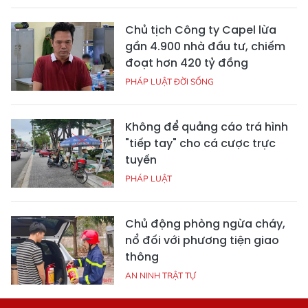
Chủ tịch Công ty Capel lừa
gần 4.900 nhà đầu tư, chiếm
đoạt hơn 420 tỷ đồng
PHÁP LUẬT ĐỜI SỐNG
Không để quảng cáo trá hình
"tiếp tay" cho cá cược trực
tuyến
PHÁP LUẬT
Chủ động phòng ngừa cháy,
nổ đối với phương tiện giao
thông
AN NINH TRẬT TỰ