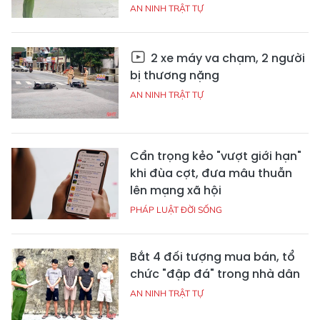
AN NINH TRẬT TỰ
2 xe máy va chạm, 2 người
bị thương nặng
AN NINH TRẬT TỰ
Cẩn trọng kẻo "vượt giới hạn"
khi đùa cợt, đưa mâu thuẫn
lên mạng xã hội
PHÁP LUẬT ĐỜI SỐNG
Bắt 4 đối tượng mua bán, tổ
chức "đập đá" trong nhà dân
AN NINH TRẬT TỰ