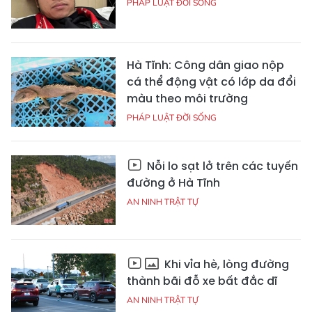
PHÁP LUẬT ĐỜI SỐNG
Hà Tĩnh: Công dân giao nộp
cá thể động vật có lớp da đổi
màu theo môi trường
PHÁP LUẬT ĐỜI SỐNG
Nỗi lo sạt lở trên các tuyến
đường ở Hà Tĩnh
AN NINH TRẬT TỰ
Khi vỉa hè, lòng đường
thành bãi đỗ xe bất đắc dĩ
AN NINH TRẬT TỰ