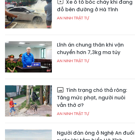
Xe ô tô bốc cháy khi đang
đỗ bên đường ở Hà Tĩnh
AN NINH TRẬT TỰ
Lĩnh án chung thân khi vận
chuyển hơn 7,3kg ma túy
AN NINH TRẬT TỰ
Tình trạng chó thả rông:
Tăng mức phạt, người nuôi
vẫn thờ ơ?
AN NINH TRẬT TỰ
Người đàn ông ở Nghệ An đuối