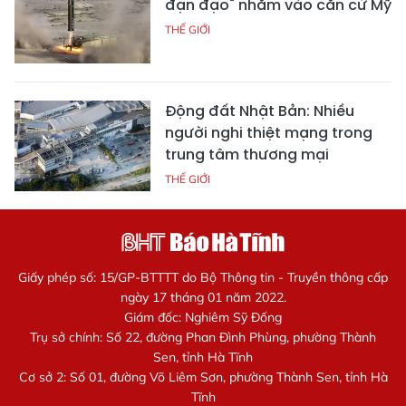
đạn đạo" nhằm vào căn cứ Mỹ
THẾ GIỚI
Động đất Nhật Bản: Nhiều
người nghi thiệt mạng trong
trung tâm thương mại
THẾ GIỚI
Giấy phép số: 15/GP-BTTTT do Bộ Thông tin - Truyền thông cấp
ngày 17 tháng 01 năm 2022.
Giám đốc: Nghiêm Sỹ Đống
Trụ sở chính: Số 22, đường Phan Đình Phùng, phường Thành
Sen, tỉnh Hà Tĩnh
Cơ sở 2: Số 01, đường Võ Liêm Sơn, phường Thành Sen, tỉnh Hà
Tĩnh