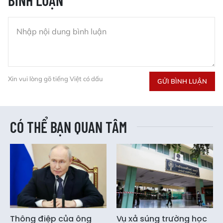
Xin vui lòng gõ tiếng Việt có dấu
GỬI BÌNH LUẬN
CÓ THỂ BẠN QUAN TÂM
Thông điệp của ông
Vụ xả súng trường học