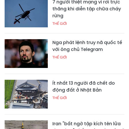
7 người thiệt mạng vì rơi trực
thăng khi diễn tập chữa cháy
rừng
THẾ GIỚI
Nga phát lệnh truy nã quốc tế
với ông chủ Telegram
THẾ GIỚI
Ít nhất 13 người đã chết do
động đất ở Nhật Bản
THẾ GIỚI
Iran "bất ngờ tập kích tên lửa