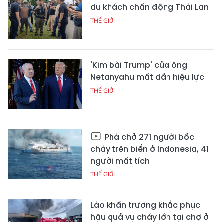
du khách chấn động Thái Lan
THẾ GIỚI
'Kim bài Trump' của ông
Netanyahu mất dần hiệu lực
THẾ GIỚI
Phà chở 271 người bốc
cháy trên biển ở Indonesia, 41
người mất tích
THẾ GIỚI
Lào khẩn trương khắc phục
hậu quả vụ cháy lớn tại chợ ở