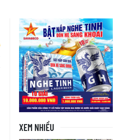
ệ
i
XEM NHIỀU