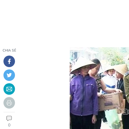
CHIA SẺ
0