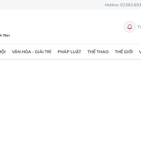
Hotline: 02393.69
T
HỘI
VĂN HÓA - GIẢI TRÍ
PHÁP LUẬT
THỂ THAO
THẾ GIỚI