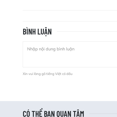
BÌNH LUẬN
Xin vui lòng gõ tiếng Việt có dấu
CÓ THỂ BẠN QUAN TÂM