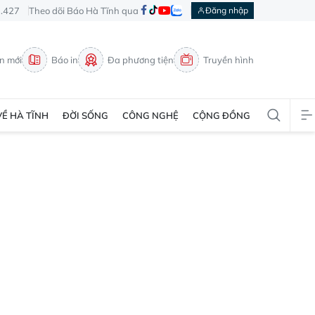
3.427
Theo dõi Báo Hà Tĩnh qua
Đăng nhập
in mới
Báo in
Đa phương tiện
Truyền hình
VỀ HÀ TĨNH
ĐỜI SỐNG
CÔNG NGHỆ
CỘNG ĐỒNG