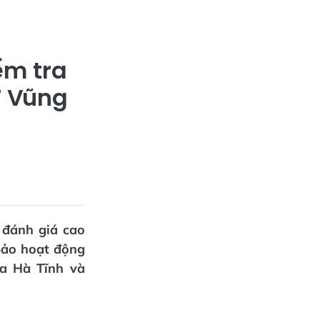
ểm tra
T Vũng
 đánh giá cao
 bảo hoạt động
a Hà Tĩnh và