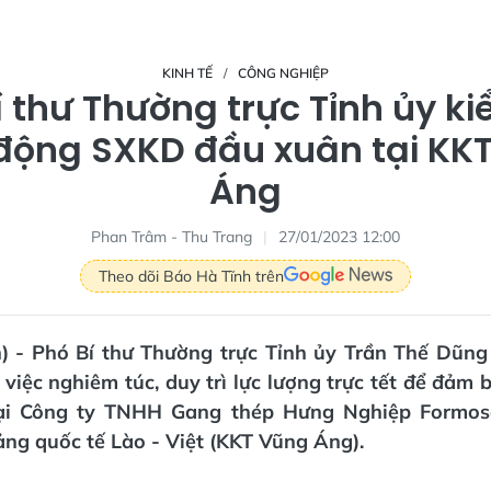
KINH TẾ
CÔNG NGHIỆP
í thư Thường trực Tỉnh ủy ki
động SXKD đầu xuân tại KK
Áng
Phan Trâm - Thu Trang
27/01/2023 12:00
Theo dõi Báo Hà Tĩnh trên
n) - Phó Bí thư Thường trực Tỉnh ủy Trần Thế Dũng
 việc nghiêm túc, duy trì lực lượng trực tết để đảm
tại Công ty TNHH Gang thép Hưng Nghiệp Formos
ng quốc tế Lào - Việt (KKT Vũng Áng).