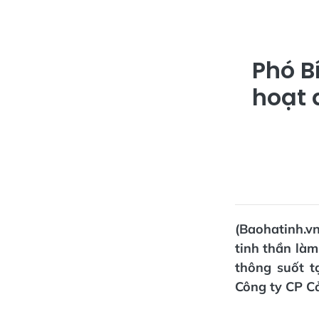
Phó B
hoạt 
(Baohatinh.v
tinh thần làm
thông suốt 
Công ty CP Cả