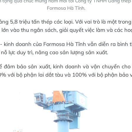
h tặng quà chúc mừng năm mới tới Công ty TNHH Gang thé
Formosa Hà Tĩnh.
 5,8 triệu tấn thép các loại. Với vai trò là một tron
ớn vào thu ngân sách, giải quyết việc làm và các hoạ
t - kinh doanh của Formosa Hà Tĩnh vẫn diễn ra bìn
ỗ lực duy trì, nâng cao sản lượng sản xuất.
 để đảm bảo sản xuất, kinh doanh và vận chuyển cho
0% với bộ phận lai dắt tàu và 100% với bộ phận bảo v