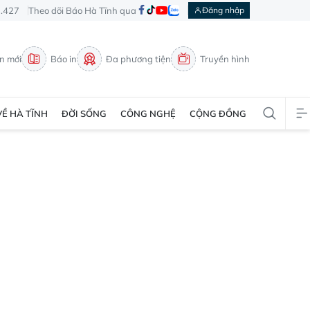
3.427
Theo dõi Báo Hà Tĩnh qua
Đăng nhập
in mới
Báo in
Đa phương tiện
Truyền hình
VỀ HÀ TĨNH
ĐỜI SỐNG
CÔNG NGHỆ
CỘNG ĐỒNG