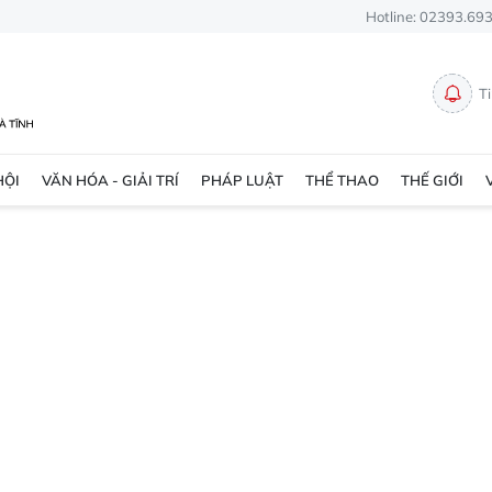
Hotline: 02393.69
T
HỘI
VĂN HÓA - GIẢI TRÍ
PHÁP LUẬT
THỂ THAO
THẾ GIỚI