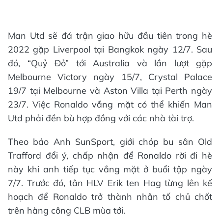
Man Utd sẽ đá trận giao hữu đầu tiên trong hè
2022 gặp Liverpool tại Bangkok ngày 12/7. Sau
đó, “Quỷ Đỏ” tới Australia và lần lượt gặp
Melbourne Victory ngày 15/7, Crystal Palace
19/7 tại Melbourne và Aston Villa tại Perth ngày
23/7. Việc Ronaldo vắng mặt có thể khiến Man
Utd phải đền bù hợp đồng với các nhà tài trợ.
Theo báo Anh SunSport, giới chóp bu sân Old
Trafford đổi ý, chấp nhận để Ronaldo rời đi hè
này khi anh tiếp tục vắng mặt ở buổi tập ngày
7/7. Trước đó, tân HLV Erik ten Hag từng lên kế
hoạch để Ronaldo trở thành nhân tố chủ chốt
trên hàng công CLB mùa tới.