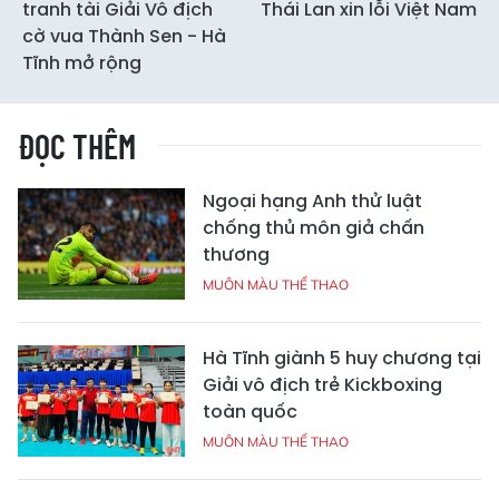
tranh tài Giải Vô địch
Thái Lan xin lỗi Việt Nam
cờ vua Thành Sen - Hà
Tĩnh mở rộng
ĐỌC THÊM
Ngoại hạng Anh thử luật
chống thủ môn giả chấn
thương
MUÔN MÀU THỂ THAO
Hà Tĩnh giành 5 huy chương tại
Giải vô địch trẻ Kickboxing
toàn quốc
MUÔN MÀU THỂ THAO