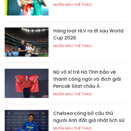
MUÔN MÀU THỂ THAO
Hàng loạt HLV ra đi sau World
Cup 2026
MUÔN MÀU THỂ THAO
Nữ võ sĩ trẻ Hà Tĩnh bảo vệ
thành công ngôi vô địch giải
Pencak Silat châu Á
MUÔN MÀU THỂ THAO
Chelsea công bố cầu thủ
người Anh đắt giá nhất lịch sử
MUÔN MÀU THỂ THAO