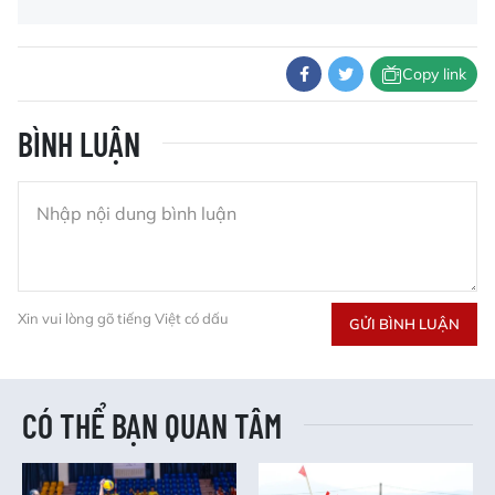
Copy link
BÌNH LUẬN
Xin vui lòng gõ tiếng Việt có dấu
GỬI BÌNH LUẬN
CÓ THỂ BẠN QUAN TÂM