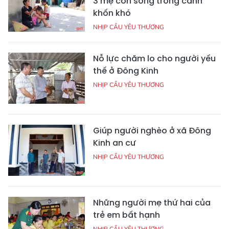
3 mẹ con sống trong cảnh
khốn khó
NHỊP CẦU YÊU THƯƠNG
Nỗ lực chăm lo cho người yếu
thế ở Đông Kinh
NHỊP CẦU YÊU THƯƠNG
Giúp người nghèo ở xã Đông
Kinh an cư
NHỊP CẦU YÊU THƯƠNG
Những người mẹ thứ hai của
trẻ em bất hạnh
NHỊP CẦU YÊU THƯƠNG