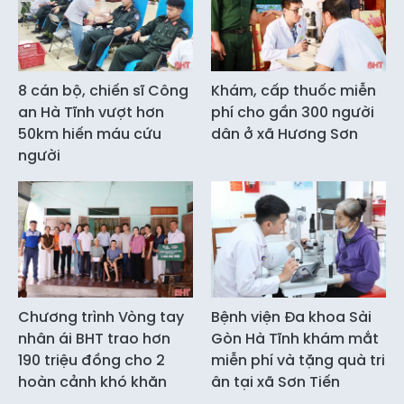
8 cán bộ, chiến sĩ Công
Khám, cấp thuốc miễn
an Hà Tĩnh vượt hơn
phí cho gần 300 người
50km hiến máu cứu
dân ở xã Hương Sơn
người
Chương trình Vòng tay
Bệnh viện Đa khoa Sài
nhân ái BHT trao hơn
Gòn Hà Tĩnh khám mắt
190 triệu đồng cho 2
miễn phí và tặng quà tri
hoàn cảnh khó khăn
ân tại xã Sơn Tiến