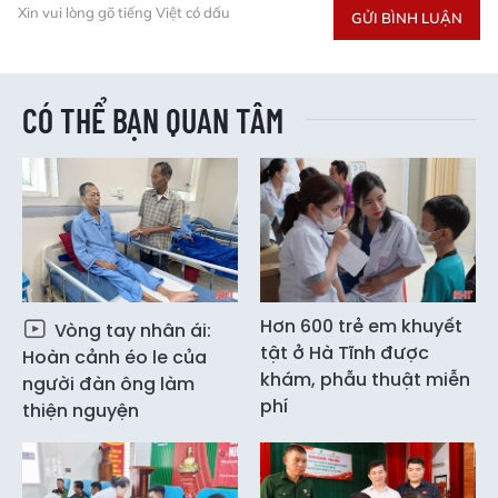
Xin vui lòng gõ tiếng Việt có dấu
GỬI BÌNH LUẬN
CÓ THỂ BẠN QUAN TÂM
Hơn 600 trẻ em khuyết
Vòng tay nhân ái:
tật ở Hà Tĩnh được
Hoàn cảnh éo le của
khám, phẫu thuật miễn
người đàn ông làm
phí
thiện nguyện