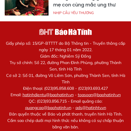
mẹ con cùng mắc ung thư
NHỊP CẦU YÊU THƯƠNG
Giấy phép số: 15/GP-BTTTT do Bộ Thông tin - Truyền thông cấp
ngày 17 tháng 01 năm 2022.
Giám đốc: Nghiêm Sỹ Đống
Trụ sở chính: Số 22, đường Phan Đình Phùng, phường Thành
Sen, tỉnh Hà Tĩnh
Cơ sở 2: Số 01, đường Võ Liêm Sơn, phường Thành Sen, tỉnh Hà
Tĩnh
Điện thoại: (023)95.858.608 - (023)93.693.427
Email:
hatinhdientu@baohatinh.vn
-
toasoan@baohatinh.vn
QC: (023)93.856.715 - Email quảng cáo:
quangcao@baohatinh.vn
-
ads@hatinhtv.vn
Bản quyền thuộc về Báo và phát thanh, truyền hình Hà Tĩnh.
Cấm sao chép dưới mọi hình thức nếu không có sự chấp thuận
bằng văn bản.