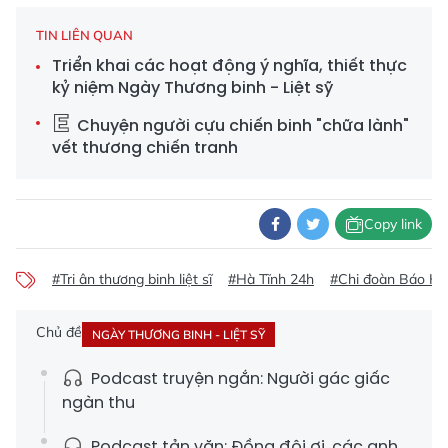
TIN LIÊN QUAN
Triển khai các hoạt động ý nghĩa, thiết thực
kỷ niệm Ngày Thương binh - Liệt sỹ
Chuyện người cựu chiến binh "chữa lành"
vết thương chiến tranh
Copy link
#Tri ân thương binh liệt sĩ
#Hà Tĩnh 24h
#Chi đoàn Báo Hà
Chủ đề
NGÀY THƯƠNG BINH - LIỆT SỸ
Podcast truyện ngắn: Người gác giấc
ngàn thu
Podcast tản văn: Đồng đội ơi, các anh