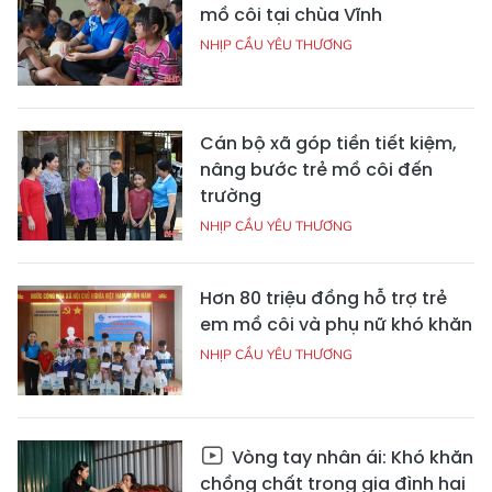
mồ côi tại chùa Vĩnh
NHỊP CẦU YÊU THƯƠNG
Cán bộ xã góp tiền tiết kiệm,
nâng bước trẻ mồ côi đến
trường
NHỊP CẦU YÊU THƯƠNG
Hơn 80 triệu đồng hỗ trợ trẻ
em mồ côi và phụ nữ khó khăn
NHỊP CẦU YÊU THƯƠNG
Vòng tay nhân ái: Khó khăn
chồng chất trong gia đình hai