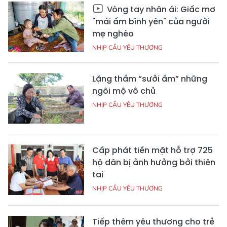
Vòng tay nhân ái: Giấc mơ
"mái ấm bình yên" của người
mẹ nghèo
NHỊP CẦU YÊU THƯƠNG
Lặng thầm “sưởi ấm” những
ngôi mộ vô chủ
NHỊP CẦU YÊU THƯƠNG
Cấp phát tiền mặt hỗ trợ 725
hộ dân bị ảnh hưởng bởi thiên
tai
NHỊP CẦU YÊU THƯƠNG
Tiếp thêm yêu thương cho trẻ