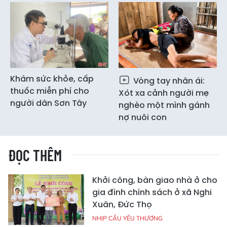
Khám sức khỏe, cấp
Vòng tay nhân ái:
thuốc miễn phí cho
Xót xa cảnh người mẹ
người dân Sơn Tây
nghèo một mình gánh
nợ nuôi con
ĐỌC THÊM
Khởi công, bàn giao nhà ở cho
gia đình chính sách ở xã Nghi
Xuân, Đức Thọ
NHỊP CẦU YÊU THƯƠNG