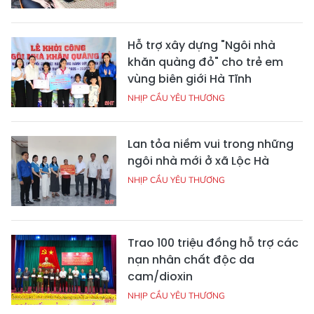
Hỗ trợ xây dựng "Ngôi nhà
khăn quàng đỏ" cho trẻ em
vùng biên giới Hà Tĩnh
NHỊP CẦU YÊU THƯƠNG
Lan tỏa niềm vui trong những
ngôi nhà mới ở xã Lộc Hà
NHỊP CẦU YÊU THƯƠNG
Trao 100 triệu đồng hỗ trợ các
nạn nhân chất độc da
cam/dioxin
NHỊP CẦU YÊU THƯƠNG