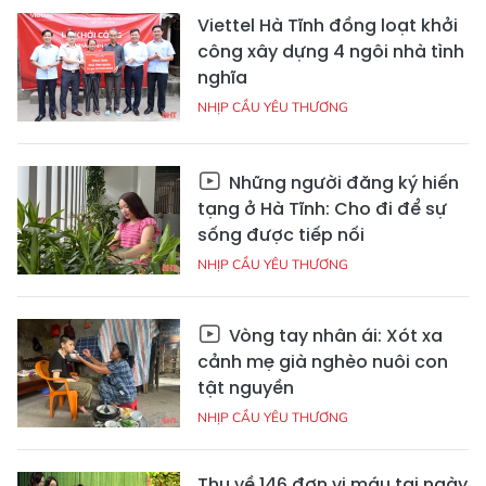
Viettel Hà Tĩnh đồng loạt khởi
công xây dựng 4 ngôi nhà tình
nghĩa
NHỊP CẦU YÊU THƯƠNG
Những người đăng ký hiến
tạng ở Hà Tĩnh: Cho đi để sự
sống được tiếp nối
NHỊP CẦU YÊU THƯƠNG
Vòng tay nhân ái: Xót xa
cảnh mẹ già nghèo nuôi con
tật nguyền
NHỊP CẦU YÊU THƯƠNG
Thu về 146 đơn vị máu tại ngày