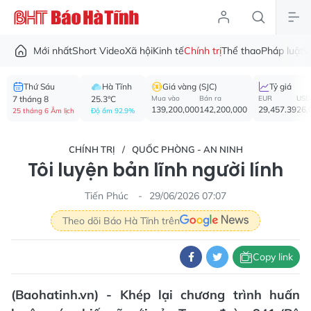
Mới nhất
Short Video
Xã hội
Kinh tế
Chính trị
Thể thao
Pháp luật
V
Thứ Sáu
Hà Tĩnh
Giá vàng (SJC)
Tỷ giá
7 tháng 8
25.3°C
Mua vào
Bán ra
EUR
USD
139,200,000
142,200,000
29,457.39
26,
25 tháng 6 Âm lịch
Độ ẩm 92.9%
CHÍNH TRỊ
QUỐC PHÒNG - AN NINH
Tôi luyện bản lĩnh người lính
Tiến Phúc
29/06/2026 07:07
Theo dõi Báo Hà Tĩnh trên
Copy link
(Baohatinh.vn) - Khép lại chương trình huấn