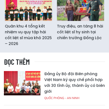
Quân khu 4 tổng kết
Truy điệu, an táng 8 hài
nhiệm vụ quy tập hài
cốt liệt sĩ hy sinh tại
cốt liệt sĩ mùa khô 2025
chiến trường Đồng Lộc
– 2026
ĐỌC THÊM
Đảng ủy Bộ đội Biên phòng
Việt Nam ký quy chế phối hợp
với 30 tỉnh ủy, thành ủy có biên
giới
QUỐC PHÒNG - AN NINH