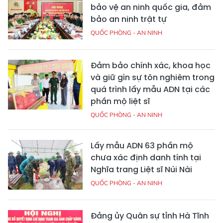
bảo vệ an ninh quốc gia, đảm
bảo an ninh trật tự
QUỐC PHÒNG - AN NINH
Đảm bảo chính xác, khoa học
và giữ gìn sự tôn nghiêm trong
quá trình lấy mẫu ADN tại các
phần mộ liệt sĩ
QUỐC PHÒNG - AN NINH
Lấy mẫu ADN 63 phần mộ
chưa xác định danh tính tại
Nghĩa trang Liệt sĩ Núi Nài
QUỐC PHÒNG - AN NINH
Đảng ủy Quân sự tỉnh Hà Tĩnh