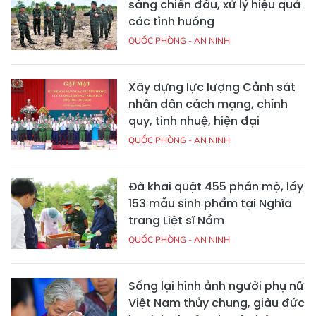
sàng chiến đấu, xử lý hiệu quả
các tình huống
QUỐC PHÒNG - AN NINH
Xây dựng lực lượng Cảnh sát
nhân dân cách mạng, chính
quy, tinh nhuệ, hiện đại
QUỐC PHÒNG - AN NINH
Đã khai quật 455 phần mộ, lấy
153 mẫu sinh phẩm tại Nghĩa
trang Liệt sĩ Nầm
QUỐC PHÒNG - AN NINH
Sống lại hình ảnh người phụ nữ
Việt Nam thủy chung, giàu đức