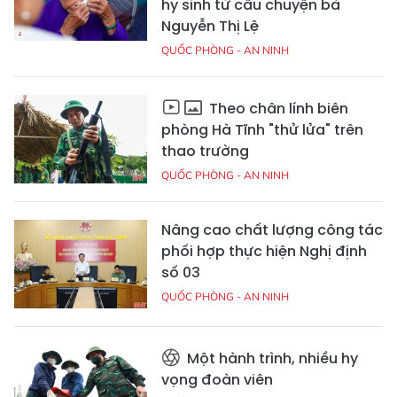
hy sinh từ câu chuyện bà
Nguyễn Thị Lệ
QUỐC PHÒNG - AN NINH
Theo chân lính biên
phòng Hà Tĩnh "thử lửa" trên
thao trường
QUỐC PHÒNG - AN NINH
Nâng cao chất lượng công tác
phối hợp thực hiện Nghị định
số 03
QUỐC PHÒNG - AN NINH
Một hành trình, nhiều hy
vọng đoàn viên