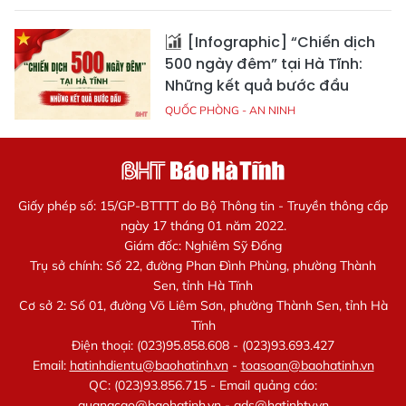
[Infographic] “Chiến dịch
500 ngày đêm” tại Hà Tĩnh:
Những kết quả bước đầu
QUỐC PHÒNG - AN NINH
Giấy phép số: 15/GP-BTTTT do Bộ Thông tin - Truyền thông cấp
ngày 17 tháng 01 năm 2022.
Giám đốc: Nghiêm Sỹ Đống
Trụ sở chính: Số 22, đường Phan Đình Phùng, phường Thành
Sen, tỉnh Hà Tĩnh
Cơ sở 2: Số 01, đường Võ Liêm Sơn, phường Thành Sen, tỉnh Hà
Tĩnh
Điện thoại: (023)95.858.608 - (023)93.693.427
Email:
hatinhdientu@baohatinh.vn
-
toasoan@baohatinh.vn
QC: (023)93.856.715 - Email quảng cáo:
quangcao@baohatinh.vn
-
ads@hatinhtv.vn