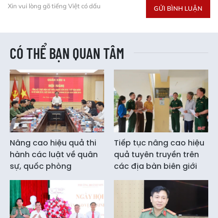
Xin vui lòng gõ tiếng Việt có dấu
GỬI BÌNH LUẬN
CÓ THỂ BẠN QUAN TÂM
Nâng cao hiệu quả thi
Tiếp tục nâng cao hiệu
hành các luật về quân
quả tuyên truyền trên
sự, quốc phòng
các địa bàn biên giới