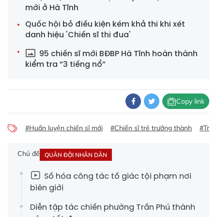
mới ở Hà Tĩnh
Quốc hội bỏ điều kiện kém khả thi khi xét
danh hiệu 'Chiến sĩ thi đua'
95 chiến sĩ mới BĐBP Hà Tĩnh hoàn thành
kiểm tra “3 tiếng nổ”
Copy link
#Huấn luyện chiến sĩ mới
#Chiến sĩ trẻ trưởng thành
#Trưở
Chủ đề
QUÂN ĐỘI NHÂN DÂN
Số hóa công tác tố giác tội phạm nơi
biên giới
Diễn tập tác chiến phường Trần Phú thành