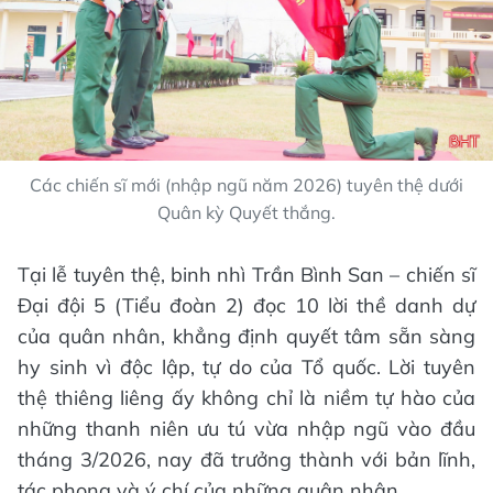
Các chiến sĩ mới (nhập ngũ năm 2026) tuyên thệ dưới
Quân kỳ Quyết thắng.
Tại lễ tuyên thệ, binh nhì Trần Bình San – chiến sĩ
Đại đội 5 (Tiểu đoàn 2) đọc 10 lời thề danh dự
của quân nhân, khẳng định quyết tâm sẵn sàng
hy sinh vì độc lập, tự do của Tổ quốc. Lời tuyên
thệ thiêng liêng ấy không chỉ là niềm tự hào của
những thanh niên ưu tú vừa nhập ngũ vào đầu
tháng 3/2026, nay đã trưởng thành với bản lĩnh,
tác phong và ý chí của những quân nhân.