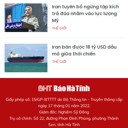
Iran tuyên bố ngừng tập kích
trả đũa nhằm vào lực lượng
Mỹ
THẾ GIỚI
Iran bán được 18 tỷ USD dầu
mỏ giữa thời chiến
THẾ GIỚI
Giấy phép số: 15/GP-BTTTT do Bộ Thông tin - Truyền thông cấp
ngày 17 tháng 01 năm 2022.
Giám đốc: Nghiêm Sỹ Đống
Trụ sở chính: Số 22, đường Phan Đình Phùng, phường Thành
Sen, tỉnh Hà Tĩnh