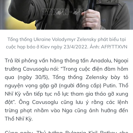
Tổng thống Ukraine Volodymyr Zelensky phát biểu tại
cuộc họp báo ở Kiev ngày 23/4/2022. Ảnh: AFP/TTXVN
Trả lời phỏng vấn hãng thông tấn Anadolu, Ngoại
trưởng Cavusoglu nói: “Trong cuộc điện đàm hôm
qua (ngày 30/5), Tổng thống Zelensky bày tỏ
nguyện vọng gặp gỡ (người đồng cấp) Putin. Thổ
Nhĩ Kỳ vẫn tiếp tục nỗ lực tham gia tháo gỡ xung
đột”. Ông Cavusoglu cũng lưu ý rằng các lệnh
trừng phạt nhằm vào Nga cũng ảnh hưởng đến
Thổ Nhĩ Kỳ.
Cùng ngày, Thủ tướng Bulgaria Kiril Petkov cho