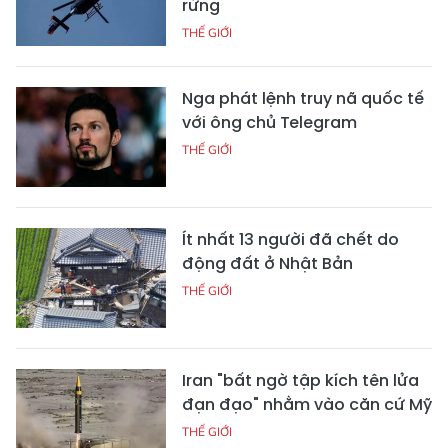
rừng
THẾ GIỚI
Nga phát lệnh truy nã quốc tế
với ông chủ Telegram
THẾ GIỚI
Ít nhất 13 người đã chết do
động đất ở Nhật Bản
THẾ GIỚI
Iran "bất ngờ tập kích tên lửa
đạn đạo" nhằm vào căn cứ Mỹ
THẾ GIỚI