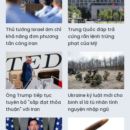
Thủ tướng Israel ám chỉ
Trung Quốc đáp trả
khả năng đơn phương
cứng rắn lệnh trừng
tấn công Iran
phạt của Mỹ
Ông Trump tiếp tục
Ukraine ký luật mới cho
tuyên bố "sắp đạt thỏa
binh sĩ là tù nhân tình
thuận" với Iran
nguyện nhập ngũ