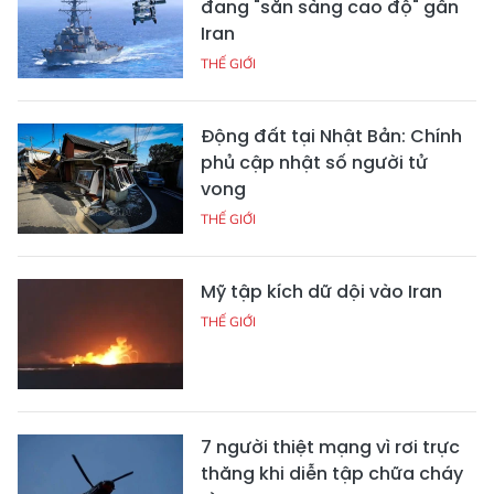
đang "sẵn sàng cao độ" gần
Iran
THẾ GIỚI
Động đất tại Nhật Bản: Chính
phủ cập nhật số người tử
vong
THẾ GIỚI
Mỹ tập kích dữ dội vào Iran
THẾ GIỚI
7 người thiệt mạng vì rơi trực
thăng khi diễn tập chữa cháy