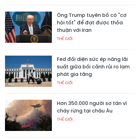
Ông Trump tuyên bố có "cơ
hội tốt" để đạt được thỏa
thuận với Iran
THẾ GIỚI
Fed đối diện sức ép nâng lãi
suất giữa bối cảnh rủi ro lạm
phát gia tăng
THẾ GIỚI
Hơn 350.000 người sơ tán vì
cháy rừng tại châu Âu
THẾ GIỚI