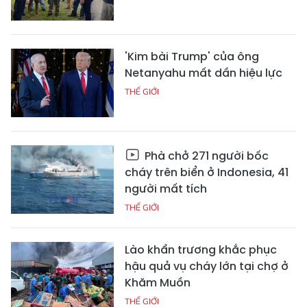
'Kim bài Trump' của ông
Netanyahu mất dần hiệu lực
THẾ GIỚI
Phà chở 271 người bốc
cháy trên biển ở Indonesia, 41
người mất tích
THẾ GIỚI
Lào khẩn trương khắc phục
hậu quả vụ cháy lớn tại chợ ở
Khăm Muồn
THẾ GIỚI