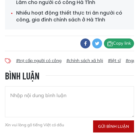
Lâm cho người có công Hà Tĩnh
Nhiều hoạt động thiết thực tri ân người có
công, gia đình chính sách ở Hà Tĩnh
Copy link
#trợ cấp người có công
#chính sách xã hội
#liệt sĩ
#người
BÌNH LUẬN
Xin vui lòng gõ tiếng Việt có dấu
GỬI BÌNH LUẬN