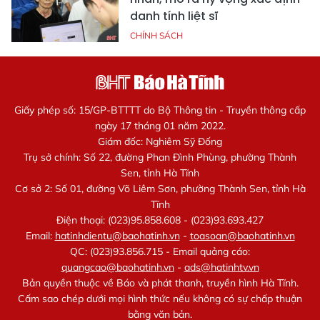
danh tính liệt sĩ
CHÍNH SÁCH
Giấy phép số: 15/GP-BTTTT do Bộ Thông tin - Truyền thông cấp
ngày 17 tháng 01 năm 2022.
Giám đốc: Nghiêm Sỹ Đống
Trụ sở chính: Số 22, đường Phan Đình Phùng, phường Thành
Sen, tỉnh Hà Tĩnh
Cơ sở 2: Số 01, đường Võ Liêm Sơn, phường Thành Sen, tỉnh Hà
Tĩnh
Điện thoại: (023)95.858.608 - (023)93.693.427
Email:
hatinhdientu@baohatinh.vn
-
toasoan@baohatinh.vn
QC: (023)93.856.715 - Email quảng cáo:
quangcao@baohatinh.vn
-
ads@hatinhtv.vn
Bản quyền thuộc về Báo và phát thanh, truyền hình Hà Tĩnh.
Cấm sao chép dưới mọi hình thức nếu không có sự chấp thuận
bằng văn bản.