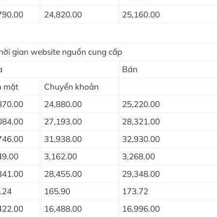
790.00
24,820.00
25,160.00
hời gian website nguồn cung cấp
a
Bán
n mặt
Chuyển khoản
870.00
24,880.00
25,220.00
084.00
27,193.00
28,321.00
746.00
31,938.00
32,930.00
49.00
3,162.00
3,268.00
341.00
28,455.00
29,348.00
.24
165.90
173.72
422.00
16,488.00
16,996.00