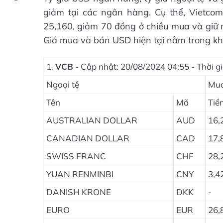
giảm tại các ngân hàng. Cụ thể, Vietc
25,160, giảm 70 đồng ở chiều mua và giữ m
Giá mua và bán USD hiện tại nằm trong k
1.
VCB
- Cập nhật: 20/08/2024 04:55 - Thời 
Ngoại tệ
Mu
Tên
Mã
Tiề
AUSTRALIAN DOLLAR
AUD
16,
CANADIAN DOLLAR
CAD
17,
SWISS FRANC
CHF
28,
YUAN RENMINBI
CNY
3,4
DANISH KRONE
DKK
-
EURO
EUR
26,