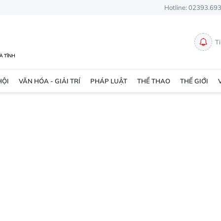
Hotline: 02393.69
T
HỘI
VĂN HÓA - GIẢI TRÍ
PHÁP LUẬT
THỂ THAO
THẾ GIỚI