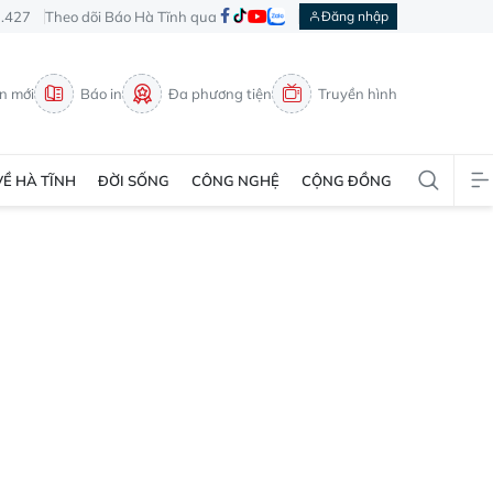
3.427
Theo dõi Báo Hà Tĩnh qua
Đăng nhập
in mới
Báo in
Đa phương tiện
Truyền hình
VỀ HÀ TĨNH
ĐỜI SỐNG
CÔNG NGHỆ
CỘNG ĐỒNG