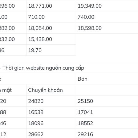
696.00
18,771.00
19,349.00
.00
710.00
740.00
982.00
18,054.00
18,598.00
932.00
15,438.00
86
19.70
- Thời gian website nguồn cung cấp
a
Bán
n mặt
Chuyển khoản
20
24820
25150
88
16538
17041
46
18096
18552
12
28662
29216