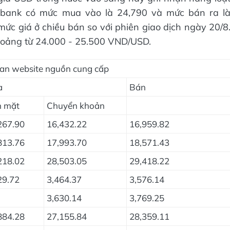
ombank có mức mua vào là 24,790 và mức bán ra l
ức giá ở chiều bán so với phiên giao dịch ngày 20/8
hoảng từ 24.000 - 25.500 VND/USD.
gian website nguồn cung cấp
a
Bán
n mặt
Chuyển khoản
267.90
16,432.22
16,959.82
813.76
17,993.70
18,571.43
218.02
28,503.05
29,418.22
29.72
3,464.37
3,576.14
3,630.14
3,769.25
884.28
27,155.84
28,359.11