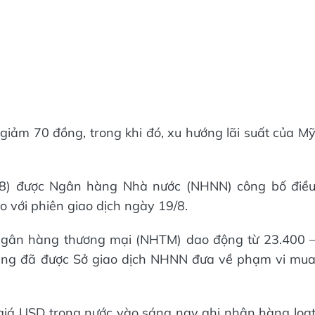
ảm 70 đồng, trong khi đó, xu hướng lãi suất của M
/8) được Ngân hàng Nhà nước (NHNN) công bố điề
 với phiên giao dịch ngày 19/8.
 ngân hàng thương mại (NHTM) dao động từ 23.400 
ũng đã được Sở giao dịch NHNN đưa về phạm vi mu
 giá USD trong nước vào sáng nay ghi nhận hàng loạ