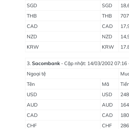
SGD
SGD
18,
THB
THB
707
CAD
CAD
17,
NZD
NZD
14,
KRW
KRW
17.
3.
Sacombank
- Cập nhật: 14/03/2002 07:16 
Ngoại tệ
Mu
Tên
Mã
Tiề
USD
USD
248
AUD
AUD
164
CAD
CAD
180
CHF
CHF
286