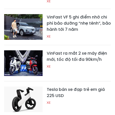
XE
VinFast VF 5 ghi điểm nhờ chi
phí bảo dưỡng “nhẹ tênh”, bảo
hành tới 7 năm
XE
VinFast ra mắt 2 xe máy điện
mới, tốc độ tối đa 90km/h
XE
Tesla bán xe đạp trẻ em giá
225 USD
XE