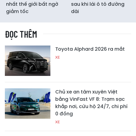
nhất thế giới bất ngờ
sau khi lái ô tô đường
giảm tốc
dài
ĐỌC THÊM
Toyota Alphard 2026 ra mắt
XE
Chủ xe an tâm xuyên Việt
bằng VinFast VF 8: Trạm sạc
khắp nơi, cứu hộ 24/7, chi phí
0 đồng
XE