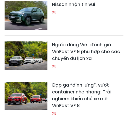
Nissan nhận tin vui
XE
Người dùng Việt đánh giá:
VinFast VF 9 phù hợp cho các
chuyến du lịch xa
XE
Đạp ga “dính lưng”, vượt
container nhẹ nhàng: Trải
nghiệm khiến chủ xe mê
VinFast VF 8
XE