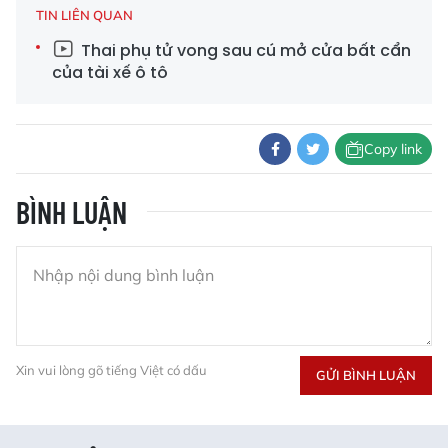
TIN LIÊN QUAN
Thai phụ tử vong sau cú mở cửa bất cẩn
của tài xế ô tô
Copy link
BÌNH LUẬN
Xin vui lòng gõ tiếng Việt có dấu
GỬI BÌNH LUẬN