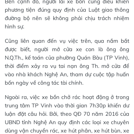
Bên cạnh đó, người lái xe bồn cũng điều khiển
phương tiện đúng quy định của Luật giao thông
đường bộ nên sẽ không phải chịu trách nhiệm
hình sự.
Cũng liên quan đến vụ việc trên, qua nắm bắt
được biết, người mở cửa xe con là ông ông
N.Q.Th., kế toán của phường Quán Bàu (TP Vinh),
thời điểm xảy ra vụ tai nạn ông Th. mở cửa để
vào nhà khách Nghệ An, tham dự cuộc tập huấn
bốn ngày về công tác tài chính.
Ngoài ra, việc xe bồn chở rác hoạt động ở trong
trung tâm TP Vinh vào thời gian 7h30p khiến dư
luận đặt câu hỏi. Bởi, theo QĐ 70 năm 2016 của
UBND tỉnh Nghệ An quy định các loại xe chuyên
dùng vận chuyển rác, xe hút phân, xe hút bùn, xe