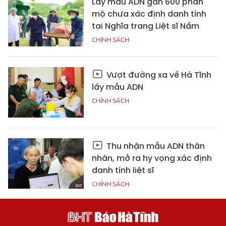
Lấy mẫu ADN gần 600 phần
mộ chưa xác định danh tính
tại Nghĩa trang Liệt sĩ Nầm
CHÍNH SÁCH
Vượt đường xa về Hà Tĩnh
lấy mẫu ADN
CHÍNH SÁCH
Thu nhận mẫu ADN thân
nhân, mở ra hy vọng xác định
danh tính liệt sĩ
CHÍNH SÁCH