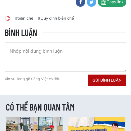
Copy link
#biên chế
#Quy định biên chế
BÌNH LUẬN
Xin vui lòng gõ tiếng Việt có dấu
GỬI BÌNH LUẬN
CÓ THỂ BẠN QUAN TÂM