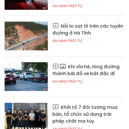
AN NINH TRẬT TỰ
Nỗi lo sạt lở trên các tuyến
đường ở Hà Tĩnh
AN NINH TRẬT TỰ
Khi vỉa hè, lòng đường
thành bãi đỗ xe bất đắc dĩ
AN NINH TRẬT TỰ
Khởi tố 7 đối tượng mua
bán, tổ chức sử dụng trái
phép chất ma túy
AN NINH TRẬT TỰ