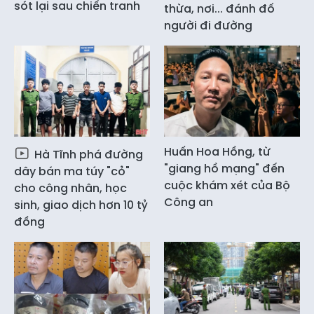
sót lại sau chiến tranh
thừa, nơi... đánh đố
người đi đường
Huấn Hoa Hồng, từ
Hà Tĩnh phá đường
"giang hồ mạng" đến
dây bán ma túy "cỏ"
cuộc khám xét của Bộ
cho công nhân, học
Công an
sinh, giao dịch hơn 10 tỷ
đồng