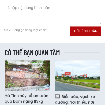
Xin vui lòng gõ tiếng Việt có dấu
GỬI BÌNH LUẬN
CÓ THỂ BẠN QUAN TÂM
Hà Tĩnh hủy nổ an toàn
Biển báo, vạch kẻ
quả bom nặng 113kg
đường: Nơi thiếu, nơi