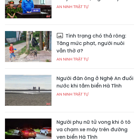
AN NINH TRẬT TỰ
Tình trạng chó thả rông:
Tăng mức phạt, người nuôi
vẫn thờ ơ?
AN NINH TRẬT TỰ
Người đàn ông ở Nghệ An đuối
nước khi tắm biển Hà Tĩnh
AN NINH TRẬT TỰ
Người phụ nữ tử vong khi ô tô
va chạm xe máy trên đường
ven biển Hà Tĩnh