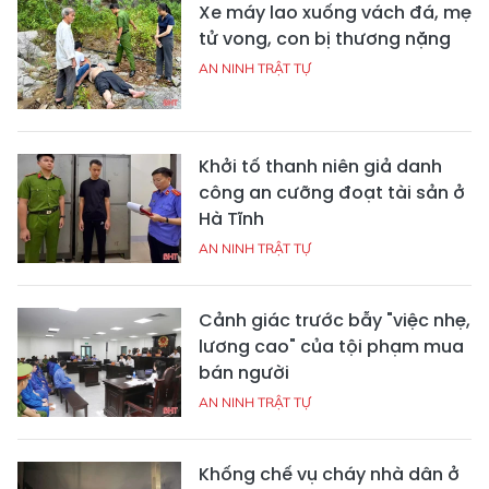
Xe máy lao xuống vách đá, mẹ
tử vong, con bị thương nặng
AN NINH TRẬT TỰ
Khởi tố thanh niên giả danh
công an cưỡng đoạt tài sản ở
Hà Tĩnh
AN NINH TRẬT TỰ
Cảnh giác trước bẫy "việc nhẹ,
lương cao" của tội phạm mua
bán người
AN NINH TRẬT TỰ
Khống chế vụ cháy nhà dân ở