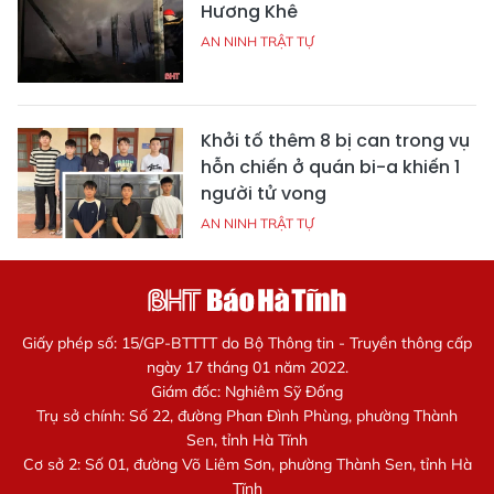
Hương Khê
AN NINH TRẬT TỰ
Khởi tố thêm 8 bị can trong vụ
hỗn chiến ở quán bi-a khiến 1
người tử vong
AN NINH TRẬT TỰ
Giấy phép số: 15/GP-BTTTT do Bộ Thông tin - Truyền thông cấp
ngày 17 tháng 01 năm 2022.
Giám đốc: Nghiêm Sỹ Đống
Trụ sở chính: Số 22, đường Phan Đình Phùng, phường Thành
Sen, tỉnh Hà Tĩnh
Cơ sở 2: Số 01, đường Võ Liêm Sơn, phường Thành Sen, tỉnh Hà
Tĩnh