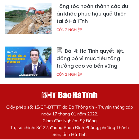
Tăng tốc hoàn thành các dự
án khắc phục hậu quả thiên
tai ở Hà Tĩnh
CÔNG NGHIỆP
Bài 4: Hà Tĩnh quyết liệt,
đồng bộ vì mục tiêu tăng
trưởng cao và bền vững
CÔNG NGHIỆP
Giấy phép số: 15/GP-BTTTT do Bộ Thông tin - Truyền thông cấp
ngày 17 tháng 01 năm 2022.
Giám đốc: Nghiêm Sỹ Đống
Trụ sở chính: Số 22, đường Phan Đình Phùng, phường Thành
Sen, tỉnh Hà Tĩnh