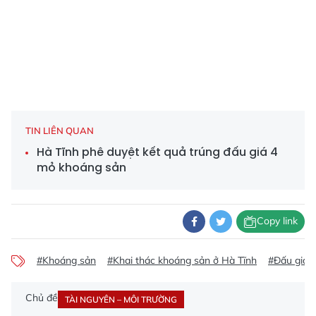
TIN LIÊN QUAN
Hà Tĩnh phê duyệt kết quả trúng đấu giá 4
mỏ khoáng sản
Copy link
#Khoáng sản
#Khai thác khoáng sản ở Hà Tĩnh
#Đấu giá k
Chủ đề
TÀI NGUYÊN – MÔI TRƯỜNG