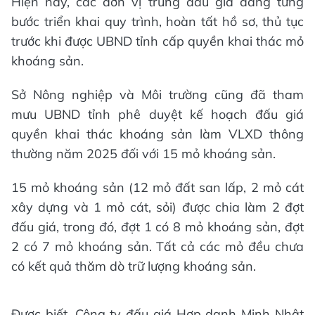
Hiện nay, các đơn vị trúng đấu giá đang từng
bước triển khai quy trình, hoàn tất hồ sơ, thủ tục
trước khi được UBND tỉnh cấp quyền khai thác mỏ
khoáng sản.
Sở Nông nghiệp và Môi trường cũng đã tham
mưu UBND tỉnh phê duyệt kế hoạch đấu giá
quyền khai thác khoáng sản làm VLXD thông
thường năm 2025 đối với 15 mỏ khoáng sản.
15 mỏ khoáng sản (12 mỏ đất san lấp, 2 mỏ cát
xây dựng và 1 mỏ cát, sỏi) được chia làm 2 đợt
đấu giá, trong đó, đợt 1 có 8 mỏ khoáng sản, đợt
2 có 7 mỏ khoáng sản. Tất cả các mỏ đều chưa
có kết quả thăm dò trữ lượng khoáng sản.
Được biết, Công ty đấu giá Hợp danh Minh Nhật