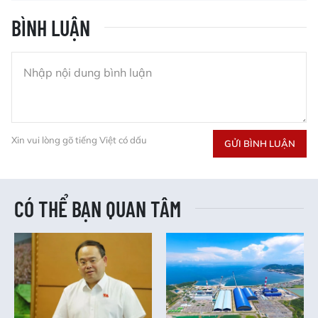
BÌNH LUẬN
Xin vui lòng gõ tiếng Việt có dấu
GỬI BÌNH LUẬN
CÓ THỂ BẠN QUAN TÂM