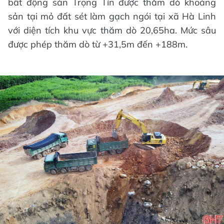
bất động sản Trọng Tín được thăm dò khoáng
sản tại mỏ đất sét làm gạch ngói tại xã Hà Linh
với diện tích khu vực thăm dò 20,65ha. Mức sâu
được phép thăm dò từ +31,5m đến +188m.