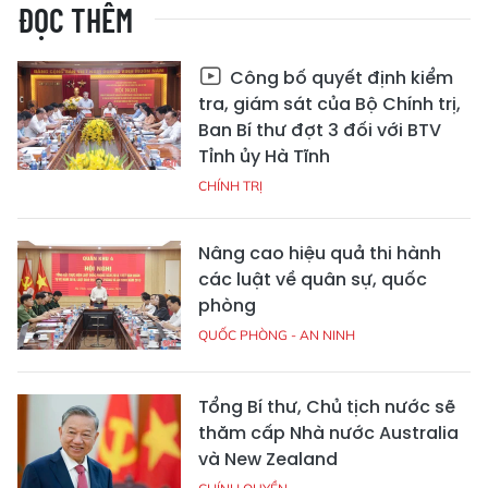
ĐỌC THÊM
Công bố quyết định kiểm
tra, giám sát của Bộ Chính trị,
Ban Bí thư đợt 3 đối với BTV
Tỉnh ủy Hà Tĩnh
CHÍNH TRỊ
Nâng cao hiệu quả thi hành
các luật về quân sự, quốc
phòng
QUỐC PHÒNG - AN NINH
Tổng Bí thư, Chủ tịch nước sẽ
thăm cấp Nhà nước Australia
và New Zealand