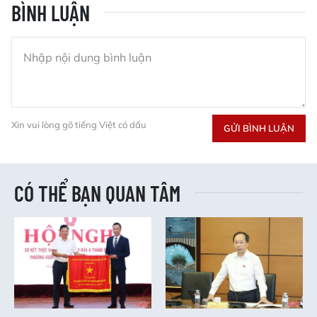
BÌNH LUẬN
Xin vui lòng gõ tiếng Việt có dấu
GỬI BÌNH LUẬN
CÓ THỂ BẠN QUAN TÂM