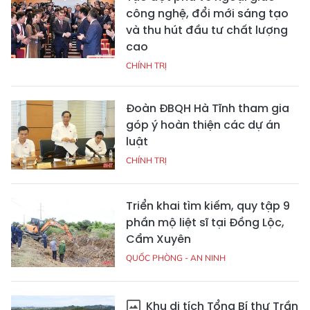
công nghệ, đổi mới sáng tạo
và thu hút đầu tư chất lượng
cao
CHÍNH TRỊ
Đoàn ĐBQH Hà Tĩnh tham gia
góp ý hoàn thiện các dự án
luật
CHÍNH TRỊ
Triển khai tìm kiếm, quy tập 9
phần mộ liệt sĩ tại Đồng Lộc,
Cẩm Xuyên
QUỐC PHÒNG - AN NINH
Khu di tích Tổng Bí thư Trần