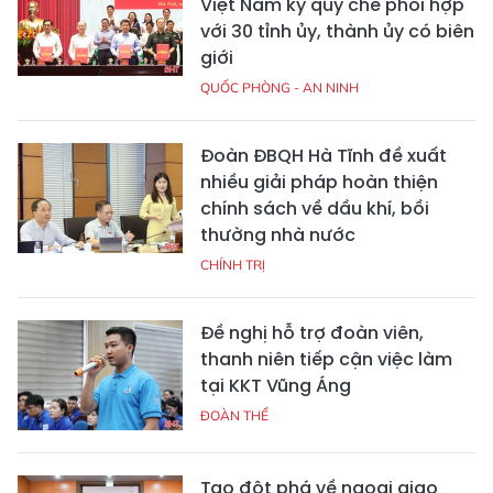
Việt Nam ký quy chế phối hợp
với 30 tỉnh ủy, thành ủy có biên
giới
QUỐC PHÒNG - AN NINH
Đoàn ĐBQH Hà Tĩnh đề xuất
nhiều giải pháp hoàn thiện
chính sách về dầu khí, bồi
thường nhà nước
CHÍNH TRỊ
Đề nghị hỗ trợ đoàn viên,
thanh niên tiếp cận việc làm
tại KKT Vũng Áng
ĐOÀN THỂ
Tạo đột phá về ngoại giao