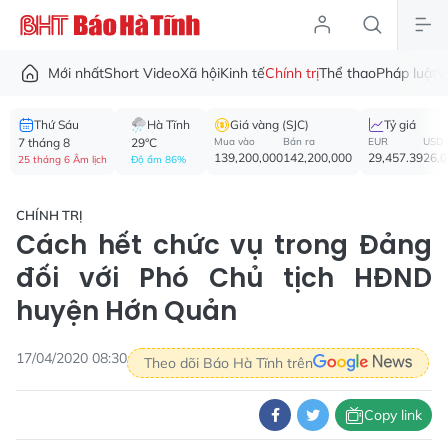
Mới nhất
Short Video
Xã hội
Kinh tế
Chính trị
Thể thao
Pháp luật
V
Thứ Sáu
Hà Tĩnh
Giá vàng (SJC)
Tỷ giá
7 tháng 8
29°C
Mua vào
Bán ra
EUR
USD
139,200,000
142,200,000
29,457.39
26,
25 tháng 6 Âm lịch
Độ ẩm 86%
CHÍNH TRỊ
Cách hết chức vụ trong Đảng
đối với Phó Chủ tịch HĐND
huyện Hớn Quản
17/04/2020 08:30
Theo dõi Báo Hà Tĩnh trên
Copy link