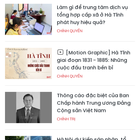
Làm gì để trung tâm dịch vụ
tổng hợp cấp xã ở Hà Tĩnh
phát huy hiệu quả?
CHÍNH QUYỀN
[Motion Graphic] Hà Tĩnh
giai đoạn 1831 - 1885: Những
cuộc đấu tranh bền bỉ
CHÍNH QUYỀN
Thông cáo đặc biệt của Ban
Chấp hành Trung ương Đảng
Cộng sản Việt Nam
CHÍNH TRỊ
Hà Nội dự kiến sáp nhập, tổ