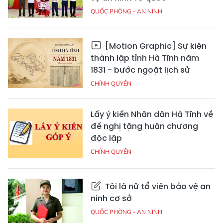
QUỐC PHÒNG - AN NINH
[Motion Graphic] Sự kiện
thành lập tỉnh Hà Tĩnh năm
1831 - bước ngoặt lịch sử
CHÍNH QUYỀN
Lấy ý kiến Nhân dân Hà Tĩnh về
đề nghị tặng huân chương
độc lập
CHÍNH QUYỀN
Tôi là nữ tổ viên bảo vệ an
ninh cơ sở
QUỐC PHÒNG - AN NINH