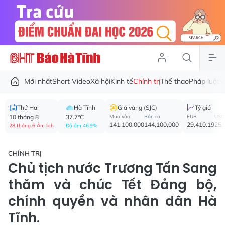
Mới nhất
Short Video
Xã hội
Kinh tế
Chính trị
Thể thao
Pháp luật
V
Thứ Hai
Hà Tĩnh
Giá vàng (SJC)
Tỷ giá
10 tháng 8
37.7°C
Mua vào
Bán ra
EUR
USD
141,100,000
144,100,000
29,410.19
25,
28 tháng 6 Âm lịch
Độ ẩm 46.9%
CHÍNH TRỊ
Chủ tịch nước Trương Tấn Sang
thăm và chúc Tết Đảng bộ,
chính quyền và nhân dân Hà
Tĩnh.