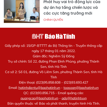
Phát huy vai trò động lực của
dự án hạ tầng chiến lược và
các cực tăng trưởng mới
CHÍNH QUYỀN
Giấy phép số: 15/GP-BTTTT do Bộ Thông tin - Truyền thông cấp
ngày 17 tháng 01 năm 2022.
Giám đốc: Nghiêm Sỹ Đống
Trụ sở chính: Số 22, đường Phan Đình Phùng, phường Thành
Sen, tỉnh Hà Tĩnh
Cơ sở 2: Số 01, đường Võ Liêm Sơn, phường Thành Sen, tỉnh Hà
Tĩnh
Điện thoại: (023)95.858.608 - (023)93.693.427
Email:
hatinhdientu@baohatinh.vn
-
toasoan@baohatinh.vn
QC: (023)93.856.715 - Email quảng cáo:
quangcao@baohatinh.vn
-
ads@hatinhtv.vn
Bản quyền thuộc về Báo và phát thanh, truyền hình Hà Tĩnh.