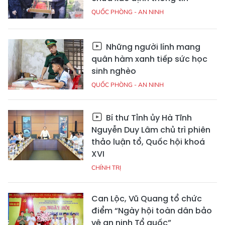
QUỐC PHÒNG - AN NINH
Những người lính mang
quân hàm xanh tiếp sức học
sinh nghèo
QUỐC PHÒNG - AN NINH
Bí thư Tỉnh ủy Hà Tĩnh
Nguyễn Duy Lâm chủ trì phiên
thảo luận tổ, Quốc hội khoá
XVI
CHÍNH TRỊ
Can Lộc, Vũ Quang tổ chức
điểm “Ngày hội toàn dân bảo
vệ an ninh Tổ quốc”