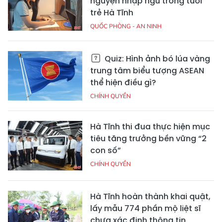
nguyện nhập ngũ trong tuổi
trẻ Hà Tĩnh
QUỐC PHÒNG - AN NINH
Quiz: Hình ảnh bó lúa vàng
trung tâm biểu tượng ASEAN
thể hiện điều gì?
CHÍNH QUYỀN
Hà Tĩnh thi đua thực hiện mục
tiêu tăng trưởng bền vững “2
con số”
CHÍNH QUYỀN
Hà Tĩnh hoàn thành khai quật,
lấy mẫu 774 phần mộ liệt sĩ
chưa xác định thông tin