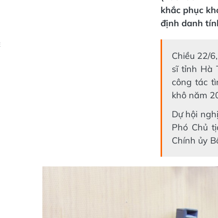
khắc phục khó
định danh tính
Ẻ
Chiều 22/6,
sĩ tỉnh Hà 
công tác tì
khô năm 20
Dự hội ngh
Phó Chủ t
Chính ủy Bộ