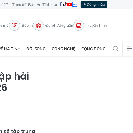
3.427
Theo dõi Báo Hà Tĩnh qua
Đăng nhập
in mới
Báo in
Đa phương tiện
Truyền hình
VỀ HÀ TĨNH
ĐỜI SỐNG
CÔNG NGHỆ
CỘNG ĐỒNG
ập hài
26
h sẽ tập trung