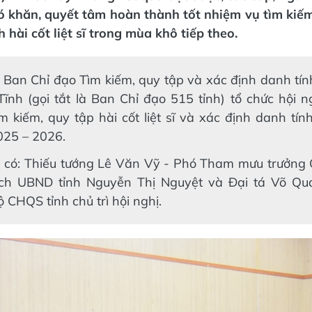
 khăn, quyết tâm hoàn thành tốt nhiệm vụ tìm kiếm
 hài cốt liệt sĩ trong mùa khô tiếp theo.
 Ban Chỉ đạo Tìm kiếm, quy tập và xác định danh tính 
Tĩnh (gọi tắt là Ban Chỉ đạo 515 tỉnh) tổ chức hội n
m kiếm, quy tập hài cốt liệt sĩ và xác định danh tí
25 – 2026.
ị có: Thiếu tướng Lê Văn Vỹ - Phó Tham mưu trưởng 
ịch UBND tỉnh Nguyễn Thị Nguyệt và Đại tá Võ Qu
 CHQS tỉnh chủ trì hội nghị.