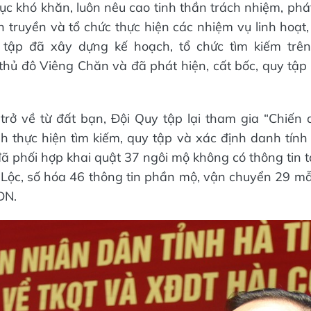
ục khó khăn, luôn nêu cao tinh thần trách nhiệm, phá
n truyền và tổ chức thực hiện các nhiệm vụ linh hoạt,
y tập đã xây dựng kế hoạch, tổ chức tìm kiếm trên
thủ đô Viêng Chăn và đã phát hiện, cất bốc, quy tập 
trở về từ đất bạn, Đội Quy tập lại tham gia “Chiến
thực hiện tìm kiếm, quy tập và xác định danh tính hài
đã phối hợp khai quật 37 ngôi mộ không có thông tin t
n Lộc, số hóa 46 thông tin phần mộ, vận chuyển 29 m
DN.