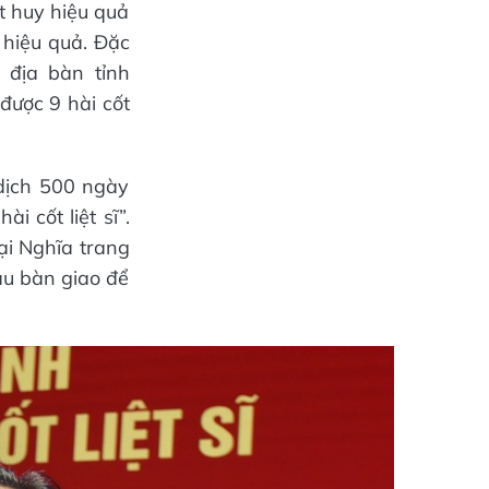
t huy hiệu quả
 hiệu quả. Đặc
 địa bàn tỉnh
được 9 hài cốt
 dịch 500 ngày
 cốt liệt sĩ”.
ại Nghĩa trang
ẫu bàn giao để