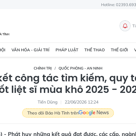
Hotline: 02393.69
T
HỘI
VĂN HÓA - GIẢI TRÍ
PHÁP LUẬT
THỂ THAO
THẾ GIỚI
CHÍNH TRỊ
QUỐC PHÒNG - AN NINH
kết công tác tìm kiếm, quy t
ốt liệt sĩ mùa khô 2025 - 20
Tiến Dũng
22/06/2026 12:24
Theo dõi Báo Hà Tĩnh trên
) - Phát huy những kết quả đạt được, các cấp, ngàn