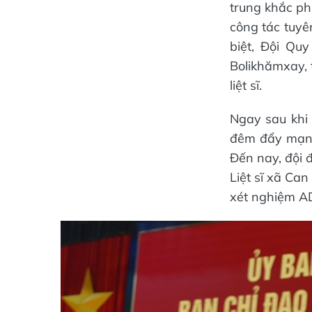
trung khắc ph
công tác tuyê
biệt, Đội Qu
Bolikhămxay, 
liệt sĩ.
Ngay sau khi 
đêm đẩy mạnh 
Đến nay, đội 
Liệt sĩ xã Ca
xét nghiệm A