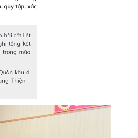
, quy tập, xác
hài cốt liệt
ghị tổng kết
nh trong mùa
Quân khu 4.
ang Thiện -