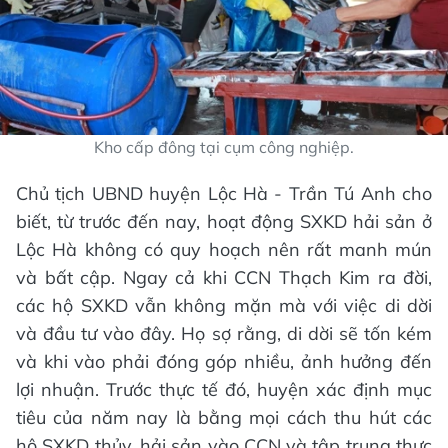
Kho cấp đông tại cụm công nghiệp.
Chủ tịch UBND huyện Lộc Hà - Trần Tú Anh cho
biết, từ trước đến nay, hoạt động SXKD hải sản ở
Lộc Hà không có quy hoạch nên rất manh mún
và bất cập. Ngay cả khi CCN Thạch Kim ra đời,
các hộ SXKD vẫn không mặn mà với việc di dời
và đầu tư vào đây. Họ sợ rằng, di dời sẽ tốn kém
và khi vào phải đóng góp nhiều, ảnh hưởng đến
lợi nhuận. Trước thực tế đó, huyện xác định mục
tiêu của năm nay là bằng mọi cách thu hút các
hộ SXKD thủy, hải sản vào CCN và tập trung thực