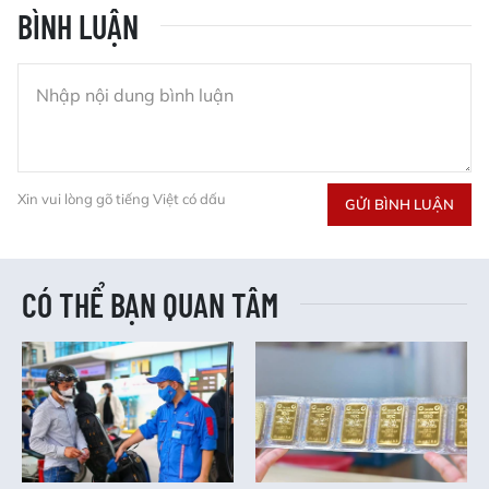
BÌNH LUẬN
Xin vui lòng gõ tiếng Việt có dấu
GỬI BÌNH LUẬN
CÓ THỂ BẠN QUAN TÂM