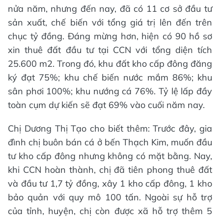
nửa năm, nhưng đến nay, đã có 11 cơ sở đầu tư
sản xuất, chế biến với tổng giá trị lên đến trên
chục tỷ đồng. Đáng mừng hơn, hiện có 90 hồ sơ
xin thuê đất đầu tư tại CCN với tổng diện tích
25.600 m2. Trong đó, khu đất kho cấp đông đăng
ký đạt 75%; khu chế biến nước mắm 86%; khu
sân phơi 100%; khu nướng cá 76%. Tỷ lệ lấp đầy
toàn cụm dự kiến sẽ đạt 69% vào cuối năm nay.
Chị Dương Thị Tạo cho biết thêm: Trước đây, gia
đình chị buôn bán cá ở bến Thạch Kim, muốn đầu
tư kho cấp đông nhưng không có mặt bằng. Nay,
khi CCN hoàn thành, chị đã tiên phong thuê đất
và đầu tư 1,7 tỷ đồng, xây 1 kho cấp đông, 1 kho
bảo quản với quy mô 100 tấn. Ngoài sự hỗ trợ
của tỉnh, huyện, chị còn được xã hỗ trợ thêm 5