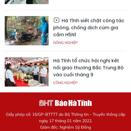
Hà Tĩnh siết chặt công tác
phòng, chống dịch cúm gia
cầm H5N1
NÔNG NGHIỆP
Hà Tĩnh tổ chức hội nghị kết
nối giao thương Bắc Trung Bộ
vào cuối tháng 9
CÔNG NGHIỆP
Giấy phép số: 15/GP-BTTTT do Bộ Thông tin - Truyền thông cấp
ngày 17 tháng 01 năm 2022.
Giám đốc: Nghiêm Sỹ Đống