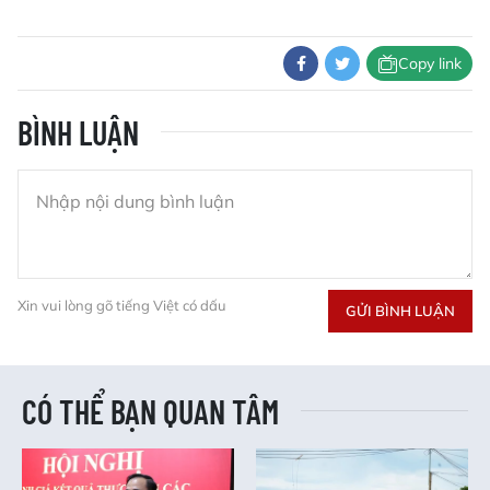
Copy link
BÌNH LUẬN
Xin vui lòng gõ tiếng Việt có dấu
GỬI BÌNH LUẬN
CÓ THỂ BẠN QUAN TÂM