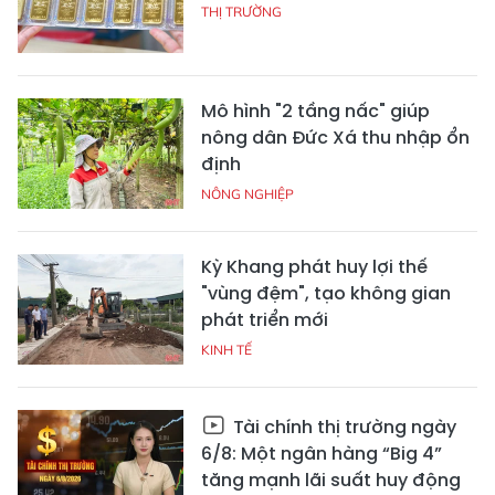
THỊ TRƯỜNG
Mô hình "2 tầng nấc" giúp
nông dân Đức Xá thu nhập ổn
định
NÔNG NGHIỆP
Kỳ Khang phát huy lợi thế
"vùng đệm", tạo không gian
phát triển mới
KINH TẾ
Tài chính thị trường ngày
6/8: Một ngân hàng “Big 4”
tăng mạnh lãi suất huy động