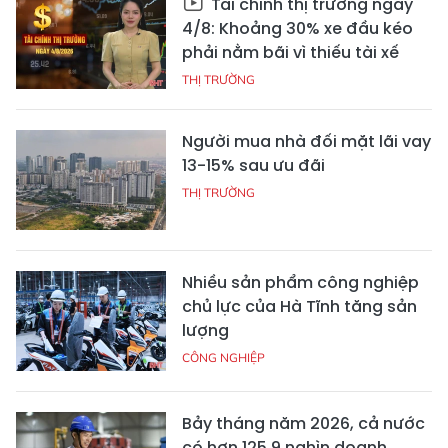
Tài chính thị trường ngày
4/8: Khoảng 30% xe đầu kéo
phải nằm bãi vì thiếu tài xế
THỊ TRƯỜNG
Người mua nhà đối mặt lãi vay
13-15% sau ưu đãi
THỊ TRƯỜNG
Nhiều sản phẩm công nghiệp
chủ lực của Hà Tĩnh tăng sản
lượng
CÔNG NGHIỆP
Bảy tháng năm 2026, cả nước
có hơn 125,9 nghìn doanh