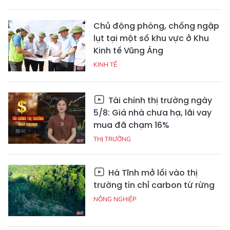
Chủ động phòng, chống ngập
lụt tại một số khu vực ở Khu
Kinh tế Vũng Áng
KINH TẾ
Tài chính thị trường ngày
5/8: Giá nhà chưa hạ, lãi vay
mua đã chạm 16%
THỊ TRƯỜNG
Hà Tĩnh mở lối vào thị
trường tín chỉ carbon từ rừng
NÔNG NGHIỆP