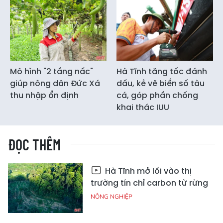
Mô hình "2 tầng nấc"
Hà Tĩnh tăng tốc đánh
giúp nông dân Đức Xá
dấu, kẻ vẽ biển số tàu
thu nhập ổn định
cá, góp phần chống
khai thác IUU
ĐỌC THÊM
Hà Tĩnh mở lối vào thị
trường tín chỉ carbon từ rừng
NÔNG NGHIỆP