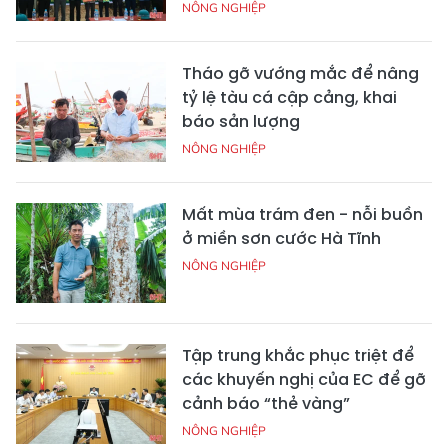
NÔNG NGHIỆP
Tháo gỡ vướng mắc để nâng
tỷ lệ tàu cá cập cảng, khai
báo sản lượng
NÔNG NGHIỆP
Mất mùa trám đen - nỗi buồn
ở miền sơn cước Hà Tĩnh
NÔNG NGHIỆP
Tập trung khắc phục triệt để
các khuyến nghị của EC để gỡ
cảnh báo “thẻ vàng”
NÔNG NGHIỆP