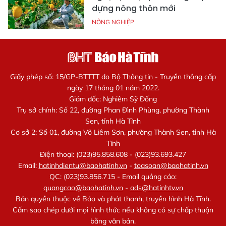
dựng nông thôn mới
NÔNG NGHIỆP
Giấy phép số: 15/GP-BTTTT do Bộ Thông tin - Truyền thông cấp
ngày 17 tháng 01 năm 2022.
Giám đốc: Nghiêm Sỹ Đống
Trụ sở chính: Số 22, đường Phan Đình Phùng, phường Thành
Sen, tỉnh Hà Tĩnh
Cơ sở 2: Số 01, đường Võ Liêm Sơn, phường Thành Sen, tỉnh Hà
Tĩnh
Điện thoại: (023)95.858.608 - (023)93.693.427
Email:
hatinhdientu@baohatinh.vn
-
toasoan@baohatinh.vn
QC: (023)93.856.715 - Email quảng cáo:
quangcao@baohatinh.vn
-
ads@hatinhtv.vn
Bản quyền thuộc về Báo và phát thanh, truyền hình Hà Tĩnh.
Cấm sao chép dưới mọi hình thức nếu không có sự chấp thuận
bằng văn bản.