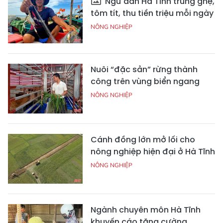
Ngư dân Hà Tĩnh trúng ghẹ,
tôm tít, thu tiền triệu mỗi ngày
NÔNG NGHIỆP
Nuôi “đặc sản” rừng thành
công trên vùng biển ngang
NÔNG NGHIỆP
Cánh đồng lớn mở lối cho
nông nghiệp hiện đại ở Hà Tĩnh
NÔNG NGHIỆP
Ngành chuyên môn Hà Tĩnh
khuyến cáo tăng cường