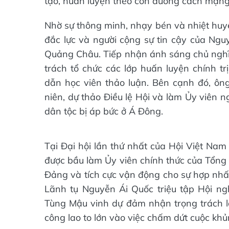
tạo, huấn luyện theo con đường cách mạng
Nhờ sự thông minh, nhạy bén và nhiệt huy
đắc lực và người cộng sự tin cậy của Nguy
Quảng Châu. Tiếp nhận ánh sáng chủ nghĩa 
trách tổ chức các lớp huấn luyện chính trị
dẫn học viên thảo luận. Bên cạnh đó, ôn
niên, dự thảo Điều lệ Hội và làm Ủy viên n
dân tộc bị áp bức ở Á Đông.
Tại Đại hội lần thứ nhất của Hội Việt N
được bầu làm Ủy viên chính thức của Tổng
Đảng và tích cực vận động cho sự hợp nhấ
Lãnh tụ Nguyễn Ái Quốc triệu tập Hội n
Tùng Mậu vinh dự đảm nhận trọng trách là
công lao to lớn vào việc chấm dứt cuộc k