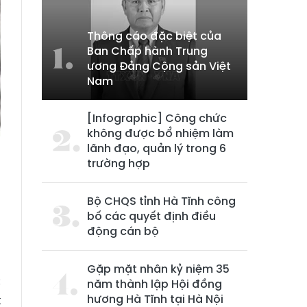
Thông cáo đặc biệt của
Ban Chấp hành Trung
ương Đảng Cộng sản Việt
Nam
[Infographic] Công chức
không được bổ nhiệm làm
lãnh đạo, quản lý trong 6
trường hợp
g
Bộ CHQS tỉnh Hà Tĩnh công
g
bố các quyết định điều
u
động cán bộ
Gặp mặt nhân kỷ niệm 35
c
năm thành lập Hội đồng
hương Hà Tĩnh tại Hà Nội
t