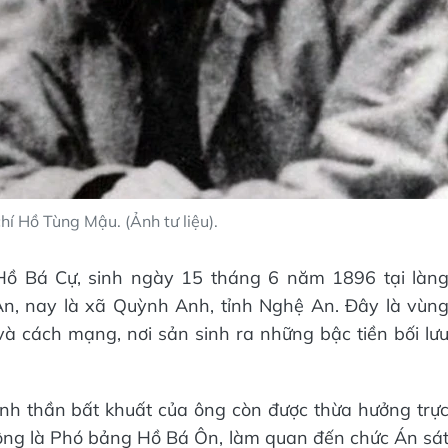
í Hồ Tùng Mậu. (Ảnh tư liệu).
 Hồ Bá Cự, sinh ngày 15 tháng 6 năm 1896 tại làn
n, nay là xã Quỳnh Anh, tỉnh Nghệ An. Đây là vùn
à cách mạng, nơi sản sinh ra những bậc tiền bối lư
inh thần bất khuất của ông còn được thừa hưởng trự
a ông là Phó bảng Hồ Bá Ôn, làm quan đến chức Án sá