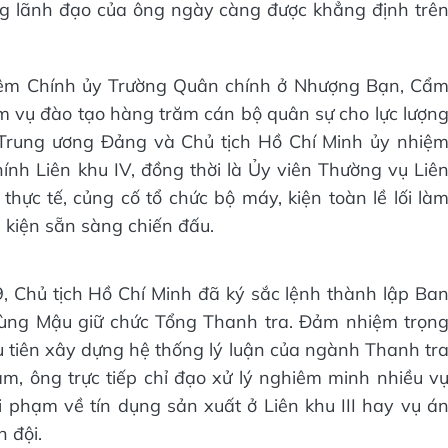
ng lãnh đạo của ông ngày càng được khẳng định trê
iêm Chính ủy Trường Quân chính ở Nhượng Bạn, Cẩ
m vụ đào tạo hàng trăm cán bộ quân sự cho lực lượn
Trung ương Đảng và Chủ tịch Hồ Chí Minh ủy nhiệ
nh Liên khu IV, đồng thời là Ủy viên Thường vụ Liê
thực tế, củng cố tổ chức bộ máy, kiện toàn lề lối là
 kiện sẵn sàng chiến đấu.
 Chủ tịch Hồ Chí Minh đã ký sắc lệnh thành lập Ba
Tùng Mậu giữ chức Tổng Thanh tra. Đảm nhiệm trọn
 tiên xây dựng hệ thống lý luận của ngành Thanh tr
âm, ông trực tiếp chỉ đạo xử lý nghiêm minh nhiều v
ai phạm về tín dụng sản xuất ở Liên khu III hay vụ á
 đội.