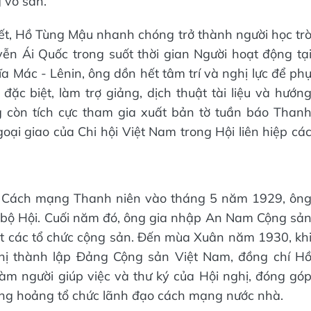
 vô sản.
ết, Hồ Tùng Mậu nhanh chóng trở thành người học tr
ễn Ái Quốc trong suốt thời gian Người hoạt động tạ
Mác - Lênin, ông dồn hết tâm trí và nghị lực để ph
 đặc biệt, làm trợ giảng, dịch thuật tài liệu và hướn
g còn tích cực tham gia xuất bản tờ tuần báo Than
goại giao của Chi hội Việt Nam trong Hội liên hiệp cá
am Cách mạng Thanh niên vào tháng 5 năm 1929, ôn
 bộ Hội. Cuối năm đó, ông gia nhập An Nam Cộng sả
t các tổ chức cộng sản. Đến mùa Xuân năm 1930, kh
ghị thành lập Đảng Cộng sản Việt Nam, đồng chí H
m người giúp việc và thư ký của Hội nghị, đóng gó
hủng hoảng tổ chức lãnh đạo cách mạng nước nhà.