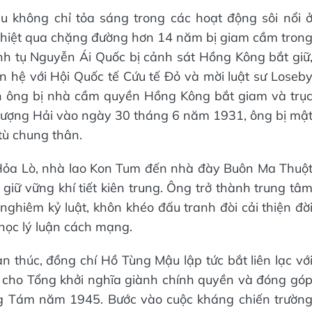
 không chỉ tỏa sáng trong các hoạt động sôi nổi 
ghiệt qua chặng đường hơn 14 năm bị giam cầm tron
nh tụ Nguyễn Ái Quốc bị cảnh sát Hồng Kông bắt giữ
n hệ với Hội Quốc tế Cứu tế Đỏ và mời luật sư Loseb
n ông bị nhà cầm quyền Hồng Kông bắt giam và trụ
hượng Hải vào ngày 30 tháng 6 năm 1931, ông bị mậ
tù chung thân.
ù Hỏa Lò, nhà lao Kon Tum đến nhà đày Buôn Ma Thuộ
ữ vững khí tiết kiên trung. Ông trở thành trung tâ
 nghiêm kỷ luật, khôn khéo đấu tranh đòi cải thiện đờ
học lý luận cách mạng.
ản thúc, đồng chí Hồ Tùng Mậu lập tức bắt liên lạc vớ
g cho Tổng khởi nghĩa giành chính quyền và đóng gó
ng Tám năm 1945. Bước vào cuộc kháng chiến trườn