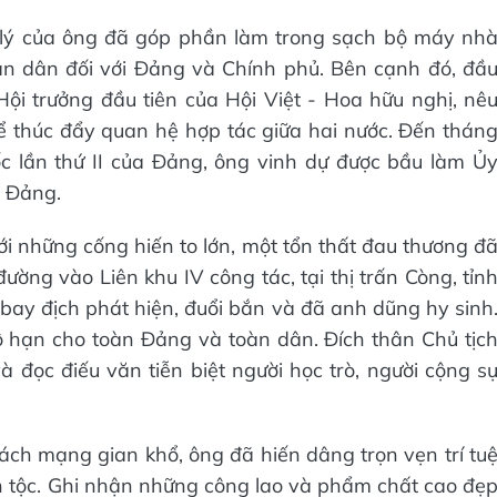
t lý của ông đã góp phần làm trong sạch bộ máy nh
ân dân đối với Đảng và Chính phủ. Bên cạnh đó, đầ
i trưởng đầu tiên của Hội Việt - Hoa hữu nghị, nê
ể thúc đẩy quan hệ hợp tác giữa hai nước. Đến thán
ốc lần thứ II của Đảng, ông vinh dự được bầu làm Ủ
 Đảng.
i những cống hiến to lớn, một tổn thất đau thương đ
ờng vào Liên khu IV công tác, tại thị trấn Còng, tỉn
ay địch phát hiện, đuổi bắn và đã anh dũng hy sinh
vô hạn cho toàn Đảng và toàn dân. Đích thân Chủ tịc
đọc điếu văn tiễn biệt người học trò, người cộng s
ách mạng gian khổ, ông đã hiến dâng trọn vẹn trí tu
n tộc. Ghi nhận những công lao và phẩm chất cao đẹ