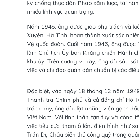
kỳ chống thực dân Pháp xâm lược, tài nă
nhiều lĩnh vực quan trọng.
Năm 1946, ông được giao phụ trách và k
Xuyên, Hà Tĩnh, hoàn thành xuất sắc nhiệ
Vệ quốc đoàn. Cuối năm 1946, ông được 
làm Chủ tịch Ủy ban Kháng chiến Hành chí
khu ủy. Trên cương vị này, ông đã sâu sát 
việc và chỉ đạo quân dân chuẩn bị các điều
Đặc biệt, vào ngày 18 tháng 12 năm 1949,
Thanh tra Chính phủ và cử đồng chí Hồ 
trách này, ông đã đặt những viên gạch đầu
Việt Nam. Với tinh thần tận tụy và công t
việc tiêu cực, tham ô lớn, điển hình như s
Trần Dụ Châu biển thủ công quỹ trong quân