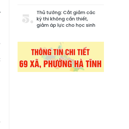
n
Thủ tướng: Cắt giảm các
ừ
kỳ thi không cần thiết,
m
giảm áp lực cho học sinh
ồ
,
t
g
h
ụ
h
h
o