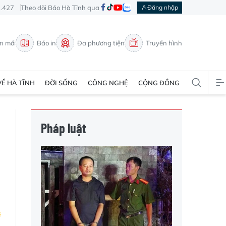
3.427
Theo dõi Báo Hà Tĩnh qua
Đăng nhập
in mới
Báo in
Đa phương tiện
Truyền hình
VỀ HÀ TĨNH
ĐỜI SỐNG
CÔNG NGHỆ
CỘNG ĐỒNG
Pháp luật