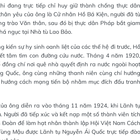
i đang trực tiếp chỉ huy giữ thành chống thực dâ
hân yêu của ông là Cử nhân Hồ Bá Kiện, người đã t
g trào Văn thân, sau đó bị thực dân Pháp bắt gia
há ngục tại Nhà tù Lao Bảo.
 kiến sự hy sinh oanh liệt của các thế hệ đi trước, H
ết tâm tìm con đường cứu nước. Tháng 4 năm 1920
 đồng chí nơi quê nhà quyết định ra nước ngoài hoạ
g Quốc, ông cùng những thanh niên cùng chí hướn
u hướng cách mạng tiến bộ nhằm mục đích đấu tran
của ông diễn ra vào tháng 11 năm 1924, khi Lãnh t
 Người đã tiếp xúc và kết nạp một số thành viên tíc
 Đoàn để làm hạt nhân thành lập Hội Việt Nam Các
ùng Mậu được Lãnh tụ Nguyễn Ái Quốc trực tiếp đà