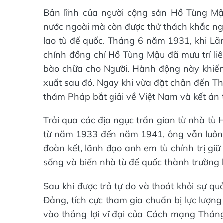
Bản lĩnh của người cộng sản Hồ Tùng Mậu
nước ngoài mà còn được thử thách khắc n
lao tù đế quốc. Tháng 6 năm 1931, khi Lã
chính đồng chí Hồ Tùng Mậu đã mưu trí liê
bào chữa cho Người. Hành động này khiế
xuất sau đó. Ngay khi vừa đặt chân đến T
thám Pháp bắt giải về Việt Nam và kết án 
Trải qua các địa ngục trần gian từ nhà t
từ năm 1933 đến năm 1941, ông vẫn luôn gi
đoàn kết, lãnh đạo anh em tù chính trị giữ
sống và biến nhà tù đế quốc thành trường 
Sau khi được trả tự do và thoát khỏi sự qu
Đảng, tích cực tham gia chuẩn bị lực lượn
vào thắng lợi vĩ đại của Cách mạng Thá