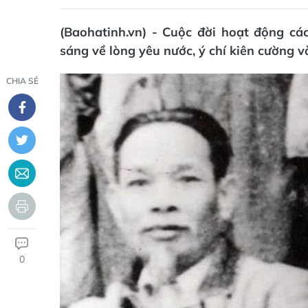
(Baohatinh.vn) - Cuộc đời hoạt động 
sáng về lòng yêu nước, ý chí kiên cường v
CHIA SẺ
0