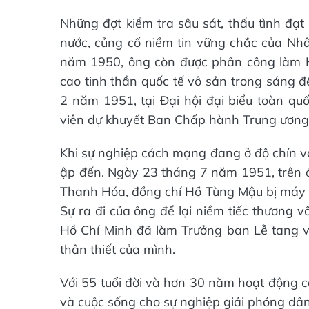
Những đợt kiểm tra sâu sát, thấu tình đạ
nước, củng cố niềm tin vững chắc của Nh
năm 1950, ông còn được phân công làm Hộ
cao tinh thần quốc tế vô sản trong sáng đ
2 năm 1951, tại Đại hội đại biểu toàn qu
viên dự khuyết Ban Chấp hành Trung ương
Khi sự nghiệp cách mạng đang ở độ chín vớ
ập đến. Ngày 23 tháng 7 năm 1951, trên đư
Thanh Hóa, đồng chí Hồ Tùng Mậu bị máy b
Sự ra đi của ông để lại niềm tiếc thương 
Hồ Chí Minh đã làm Trưởng ban Lễ tang và 
thân thiết của mình.
Với 55 tuổi đời và hơn 30 năm hoạt động c
và cuộc sống cho sự nghiệp giải phóng dâ