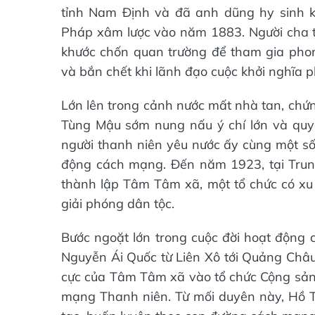
tỉnh Nam Định và đã anh dũng hy sinh kh
Pháp xâm lược vào năm 1883. Người cha t
khước chốn quan trường để tham gia phon
và bắn chết khi lãnh đạo cuộc khởi nghĩa p
Lớn lên trong cảnh nước mất nhà tan, chứng
Tùng Mậu sớm nung nấu ý chí lớn và quy
người thanh niên yêu nước ấy cùng một số
động cách mạng. Đến năm 1923, tại Trun
thành lập Tâm Tâm xã, một tổ chức có x
giải phóng dân tộc.
Bước ngoặt lớn trong cuộc đời hoạt động 
Nguyễn Ái Quốc từ Liên Xô tới Quảng Châu.
cực của Tâm Tâm xã vào tổ chức Cộng sản
mạng Thanh niên. Từ mối duyên này, Hồ T