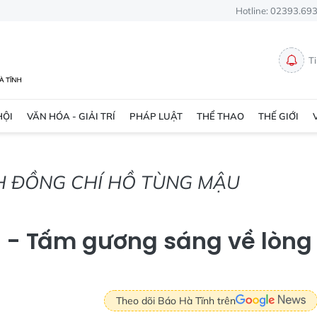
Hotline: 02393.69
T
HỘI
VĂN HÓA - GIẢI TRÍ
PHÁP LUẬT
THỂ THAO
THẾ GIỚI
NH ĐỒNG CHÍ HỒ TÙNG MẬU
 - Tấm gương sáng về lòng
Theo dõi Báo Hà Tĩnh trên