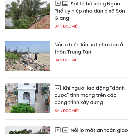
Sạt lở bờ sông Ngàn
Phố uy hiếp nhà dân ở xã Sơn
Giang
BẠN ĐỌC VIẾT
Nỗi lo biển lấn sát nhà dân ở
thôn Trung Tân
BẠN ĐỌC VIẾT
Khi người lao động "đánh
cược" tính mạng trên các
công trình xây dựng
BẠN ĐỌC VIẾT
Nỗi lo mất an toàn giao