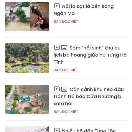
Nỗi lo sạt lở bên sông
Ngàn Mọ
BẠN ĐỌC VIẾT
Sớm "hồi sinh" khu du
lịch bỏ hoang giữa núi rừng Hà
Tĩnh
BẠN ĐỌC VIẾT
Cận cảnh khu neo đậu
tránh trú bão Cửa Nhượng bị
xâm hại
BẠN ĐỌC VIẾT
Nhiều hộ dân Tùng Lộc