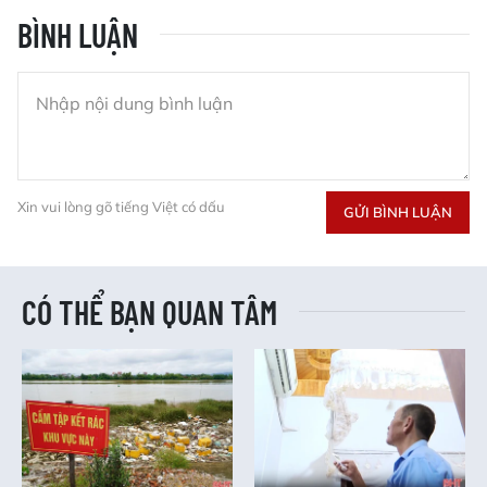
BÌNH LUẬN
Xin vui lòng gõ tiếng Việt có dấu
GỬI BÌNH LUẬN
CÓ THỂ BẠN QUAN TÂM