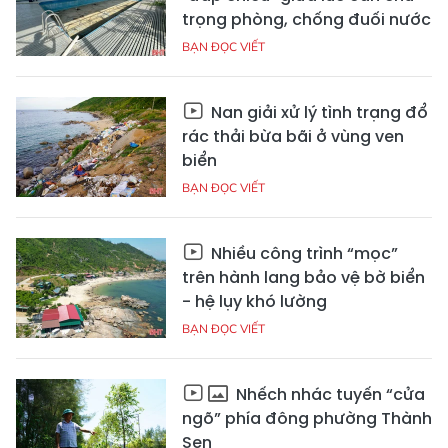
trọng phòng, chống đuối nước
BẠN ĐỌC VIẾT
Nan giải xử lý tình trạng đổ
rác thải bừa bãi ở vùng ven
biển
BẠN ĐỌC VIẾT
Nhiều công trình “mọc”
trên hành lang bảo vệ bờ biển
- hệ lụy khó lường
BẠN ĐỌC VIẾT
Nhếch nhác tuyến “cửa
ngõ” phía đông phường Thành
Sen