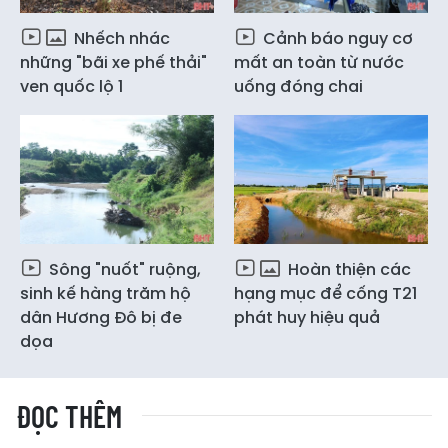
Nhếch nhác
Cảnh báo nguy cơ
những "bãi xe phế thải"
mất an toàn từ nước
ven quốc lộ 1
uống đóng chai
Sông "nuốt" ruộng,
Hoàn thiện các
sinh kế hàng trăm hộ
hạng mục để cống T21
dân Hương Đô bị đe
phát huy hiệu quả
dọa
ĐỌC THÊM