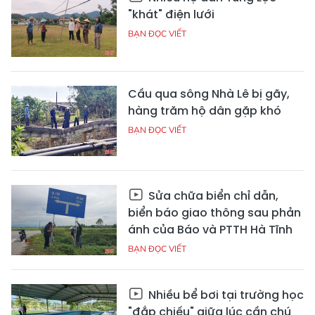
"khát" điện lưới
BẠN ĐỌC VIẾT
Cầu qua sông Nhà Lê bị gãy,
hàng trăm hộ dân gặp khó
BẠN ĐỌC VIẾT
Sửa chữa biển chỉ dẫn,
biển báo giao thông sau phản
ánh của Báo và PTTH Hà Tĩnh
BẠN ĐỌC VIẾT
Nhiều bể bơi tại trường học
"đắp chiếu" giữa lúc cần chú