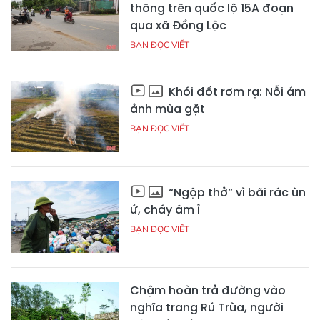
thông trên quốc lộ 15A đoạn
qua xã Đồng Lộc
BẠN ĐỌC VIẾT
Khói đốt rơm rạ: Nỗi ám
ảnh mùa gặt
BẠN ĐỌC VIẾT
“Ngộp thở” vì bãi rác ùn
ứ, cháy âm ỉ
BẠN ĐỌC VIẾT
Chậm hoàn trả đường vào
nghĩa trang Rú Trùa, người