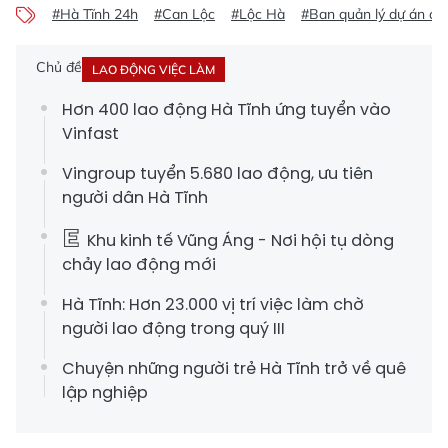
#Hà Tĩnh 24h
#Can Lộc
#Lộc Hà
#Ban quản lý dự án đầu
Chủ đề
LAO ĐỘNG VIỆC LÀM
Hơn 400 lao động Hà Tĩnh ứng tuyển vào
Vinfast
Vingroup tuyển 5.680 lao động, ưu tiên
người dân Hà Tĩnh
Khu kinh tế Vũng Áng - Nơi hội tụ dòng
chảy lao động mới
Hà Tĩnh: Hơn 23.000 vị trí việc làm chờ
người lao động trong quý III
Chuyện những người trẻ Hà Tĩnh trở về quê
lập nghiệp