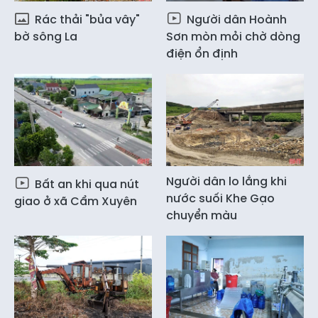
Rác thải "bủa vây"
Người dân Hoành
bờ sông La
Sơn mòn mỏi chờ dòng
điện ổn định
Người dân lo lắng khi
Bất an khi qua nút
nước suối Khe Gạo
giao ở xã Cẩm Xuyên
chuyển màu