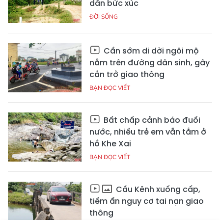
dân bức xúc
ĐỜI SỐNG
Cần sớm di dời ngôi mộ
nằm trên đường dân sinh, gây
cản trở giao thông
BẠN ĐỌC VIẾT
Bất chấp cảnh báo đuối
nước, nhiều trẻ em vẫn tắm ở
hồ Khe Xai
BẠN ĐỌC VIẾT
Cầu Kênh xuống cấp,
tiềm ẩn nguy cơ tai nạn giao
thông