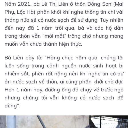
Năm 2021, bà Lê Thị Liên ở thôn Đồng Sơn (Mai
Phụ, Lộc Hà) phấn khởi khi nghe thông tin chỉ vài
tháng nữa sẽ có nước sạch để sử dụng. Tuy nhiên
đến nay đã 1 năm trôi qua, bà và các hộ dân
trong thôn vẫn “mỏi mắt” trông chờ nhưng mong
muốn vẫn chưa thành hiện thực.
Bà Liên bày tỏ: “Hàng chục năm qua, chúng tôi
luôn sống trong cảnh nguồn nước sinh hoạt bị
nhiễm sắt, phèn rất nặng nên khi nghe tin có dự
án nước sạch về thôn, ai cũng phấn khởi chờ đợi.
Hơn 1 năm nay, đường ống đã chạy về trước ngõ
nhưng chúng tôi vẫn không có nước sạch để
dùng”.