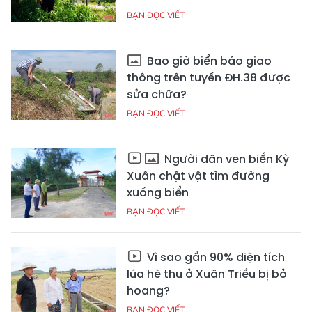
BẠN ĐỌC VIẾT
Bao giờ biển báo giao
thông trên tuyến ĐH.38 được
sửa chữa?
BẠN ĐỌC VIẾT
Người dân ven biển Kỳ
Xuân chật vật tìm đường
xuống biển
BẠN ĐỌC VIẾT
Vì sao gần 90% diện tích
lúa hè thu ở Xuân Triều bị bỏ
hoang?
BẠN ĐỌC VIẾT