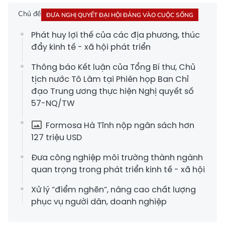
Chủ đề
ĐƯA NGHỊ QUYẾT ĐẠI HỘI ĐẢNG VÀO CUỘC SỐNG
Phát huy lợi thế của các địa phương, thúc
đẩy kinh tế - xã hội phát triển
Thông báo Kết luận của Tổng Bí thư, Chủ
tịch nước Tô Lâm tại Phiên họp Ban Chỉ
đạo Trung ương thực hiện Nghị quyết số
57-NQ/TW
Formosa Hà Tĩnh nộp ngân sách hơn
127 triệu USD
Đưa công nghiệp môi trường thành ngành
quan trọng trong phát triển kinh tế - xã hội
Xử lý “điểm nghẽn”, nâng cao chất lượng
phục vụ người dân, doanh nghiệp