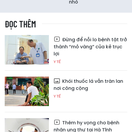
nhỏ
ĐỌC THÊM
Đừng để nỗi lo bệnh tật trở
thành “mỏ vàng” của kẻ trục
lợi
Y TẾ
Khói thuốc lá vẫn tràn lan
nơi công cộng
Y TẾ
Thêm hy vọng cho bệnh
nhân ung thư tại Hà Tĩnh