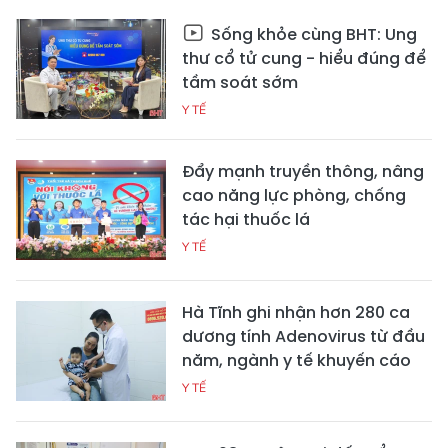
Sống khỏe cùng BHT: Ung
thư cổ tử cung - hiểu đúng để
tầm soát sớm
Y TẾ
Đẩy mạnh truyền thông, nâng
cao năng lực phòng, chống
tác hại thuốc lá
Y TẾ
Hà Tĩnh ghi nhận hơn 280 ca
dương tính Adenovirus từ đầu
năm, ngành y tế khuyến cáo
Y TẾ