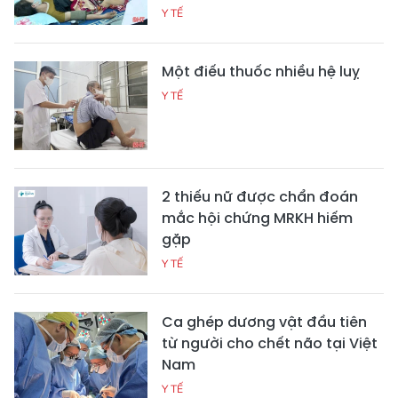
Y TẾ
Một điếu thuốc nhiều hệ luỵ
Y TẾ
2 thiếu nữ được chẩn đoán
mắc hội chứng MRKH hiếm
gặp
Y TẾ
Ca ghép dương vật đầu tiên
từ người cho chết não tại Việt
Nam
Y TẾ