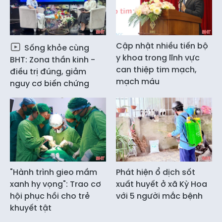
Cập nhật nhiều tiến bộ
Sống khỏe cùng
y khoa trong lĩnh vực
BHT: Zona thần kinh -
can thiệp tim mạch,
điều trị đúng, giảm
mạch máu
nguy cơ biến chứng
"Hành trình gieo mầm
Phát hiện ổ dịch sốt
xanh hy vọng": Trao cơ
xuất huyết ở xã Kỳ Hoa
hội phục hồi cho trẻ
với 5 người mắc bệnh
khuyết tật