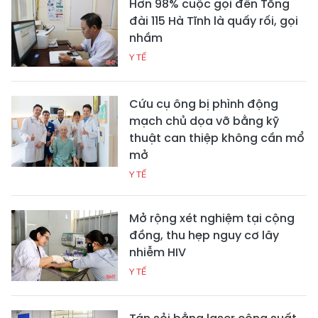
Hơn 98% cuộc gọi đến Tổng
đài 115 Hà Tĩnh là quấy rối, gọi
nhầm
Y TẾ
Cứu cụ ông bị phình động
mạch chủ dọa vỡ bằng kỹ
thuật can thiệp không cần mổ
mở
Y TẾ
Mở rộng xét nghiệm tại cộng
đồng, thu hẹp nguy cơ lây
nhiễm HIV
Y TẾ