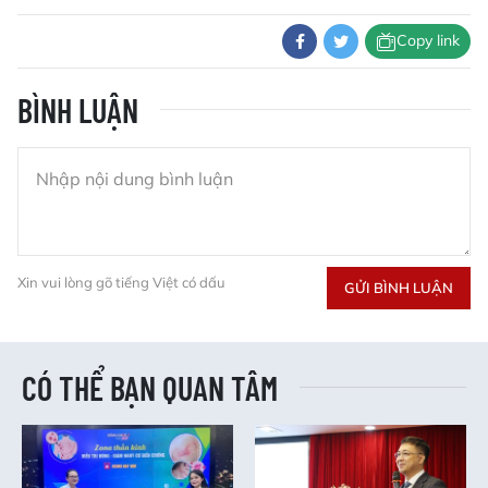
Copy link
BÌNH LUẬN
Xin vui lòng gõ tiếng Việt có dấu
GỬI BÌNH LUẬN
CÓ THỂ BẠN QUAN TÂM