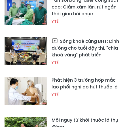
Tán sỏi bằng laser công suất
cao: Giảm xâm lấn, rút ngắn
thời gian hồi phục
Y TẾ
Sống khoẻ cùng BHT: Dinh
dưỡng cho tuổi dậy thì, "chìa
khoá vàng" phát triển
Y TẾ
Phát hiện 3 trường hợp mắc
lao phổi nghi do hút thuốc lá
Y TẾ
Mối nguy từ khói thuốc lá thụ
động