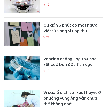
Y TẾ
Cứ gần 5 phút có một người
Việt tử vong vì ung thư
Y TẾ
Vaccine chống ung thư cho
kết quả ban đầu tích cực
Y TẾ
Vì sao ổ dịch sốt xuất huyết ở
phường Vũng Áng vẫn chưa
thể khống chế?