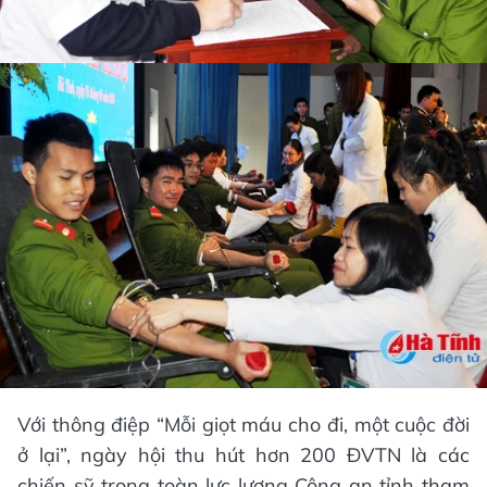
Với thông điệp “Mỗi giọt máu cho đi, một cuộc đời
ở lại”, ngày hội thu hút hơn 200 ĐVTN là các
chiến sỹ trong toàn lực lượng Công an tỉnh tham