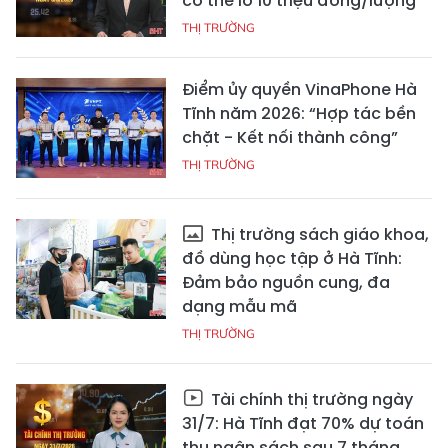
có thể lỗ 10 triệu đồng/lượng
THỊ TRƯỜNG
Điểm ủy quyền VinaPhone Hà
Tĩnh năm 2026: “Hợp tác bền
chặt - Kết nối thành công”
THỊ TRƯỜNG
Thị trường sách giáo khoa,
đồ dùng học tập ở Hà Tĩnh:
Đảm bảo nguồn cung, đa
dạng mẫu mã
THỊ TRƯỜNG
Tài chính thị trường ngày
31/7: Hà Tĩnh đạt 70% dự toán
thu ngân sách sau 7 tháng