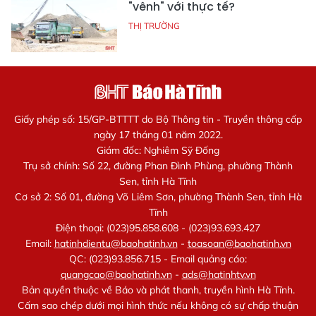
"vênh" với thực tế?
THỊ TRƯỜNG
Giấy phép số: 15/GP-BTTTT do Bộ Thông tin - Truyền thông cấp
ngày 17 tháng 01 năm 2022.
Giám đốc: Nghiêm Sỹ Đống
Trụ sở chính: Số 22, đường Phan Đình Phùng, phường Thành
Sen, tỉnh Hà Tĩnh
Cơ sở 2: Số 01, đường Võ Liêm Sơn, phường Thành Sen, tỉnh Hà
Tĩnh
Điện thoại: (023)95.858.608 - (023)93.693.427
Email:
hatinhdientu@baohatinh.vn
-
toasoan@baohatinh.vn
QC: (023)93.856.715 - Email quảng cáo:
quangcao@baohatinh.vn
-
ads@hatinhtv.vn
Bản quyền thuộc về Báo và phát thanh, truyền hình Hà Tĩnh.
Cấm sao chép dưới mọi hình thức nếu không có sự chấp thuận