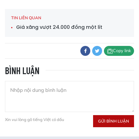
TIN LIÊN QUAN
Giá xăng vượt 24.000 đồng một lít
Copy link
BÌNH LUẬN
Xin vui lòng gõ tiếng Việt có dấu
GỬI BÌNH LUẬN