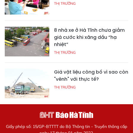
THỊ TRƯỜNG
8 nhà xe ở Hà Tĩnh chưa giảm
giá cước khi xăng dầu “hạ
nhiệt”
THỊ TRƯỜNG
Giá vật liệu công bố vì sao còn
"vênh" với thực tế?
THỊ TRƯỜNG
Giấy phép số: 15/GP-BTTTT do Bộ Thông tin - Truyền thông cấp