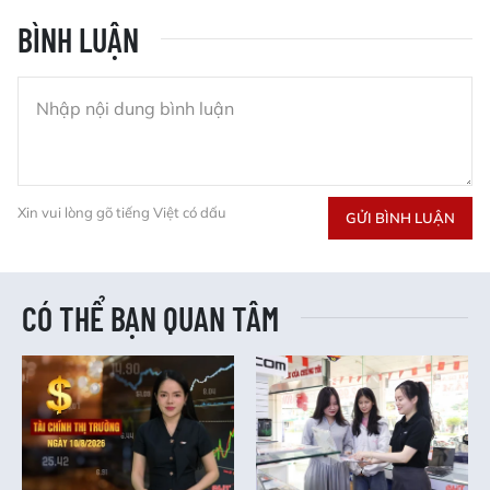
BÌNH LUẬN
Xin vui lòng gõ tiếng Việt có dấu
GỬI BÌNH LUẬN
CÓ THỂ BẠN QUAN TÂM