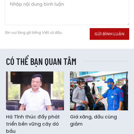
Xin vui lòng gõ tiếng Việt có dấu
GỬI BÌNH LUẬN
CÓ THỂ BẠN QUAN TÂM
Hà Tĩnh thúc đẩy phát
Giá xăng, dầu cùng
triển bền vững cây dó
giảm
bầu