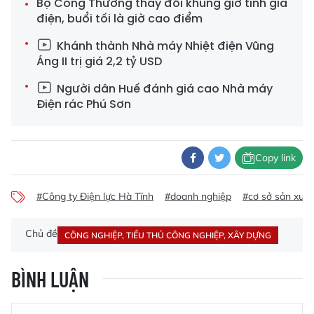
Bộ Công Thương thay đổi khung giờ tính giá
điện, buổi tối là giờ cao điểm
Khánh thành Nhà máy Nhiệt điện Vũng
Áng II trị giá 2,2 tỷ USD
Người dân Huế đánh giá cao Nhà máy
Điện rác Phú Sơn
Copy link
#Công ty Điện lực Hà Tĩnh
#doanh nghiệp
#cơ sở sản xuất
Chủ đề
CÔNG NGHIỆP, TIỂU THỦ CÔNG NGHIỆP, XÂY DỰNG
BÌNH LUẬN