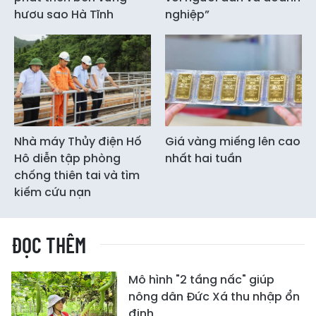
hươu sao Hà Tĩnh
nghiệp”
Nhà máy Thủy điện Hố
Giá vàng miếng lên cao
Hô diễn tập phòng
nhất hai tuần
chống thiên tai và tìm
kiếm cứu nạn
ĐỌC THÊM
Mô hình "2 tầng nấc" giúp
nông dân Đức Xá thu nhập ổn
định