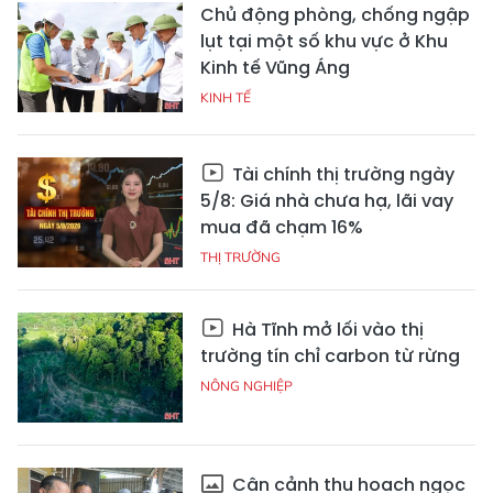
Chủ động phòng, chống ngập
lụt tại một số khu vực ở Khu
Kinh tế Vũng Áng
KINH TẾ
Tài chính thị trường ngày
5/8: Giá nhà chưa hạ, lãi vay
mua đã chạm 16%
THỊ TRƯỜNG
Hà Tĩnh mở lối vào thị
trường tín chỉ carbon từ rừng
NÔNG NGHIỆP
Cận cảnh thu hoạch ngọc