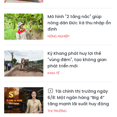
Mô hình "2 tầng nấc" giúp
nông dân Đức Xá thu nhập ổn
định
NÔNG NGHIỆP
Kỳ Khang phát huy lợi thế
"vùng đệm", tạo không gian
phát triển mới
KINH TẾ
Tài chính thị trường ngày
6/8: Một ngân hàng “Big 4”
tăng mạnh lãi suất huy động
THỊ TRƯỜNG