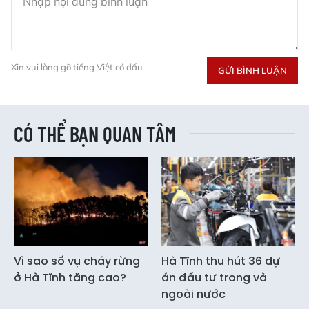
Xin vui lòng gõ tiếng Việt có dấu
GỬI BÌNH LUẬN
CÓ THỂ BẠN QUAN TÂM
Vì sao số vụ cháy rừng
Hà Tĩnh thu hút 36 dự
ở Hà Tĩnh tăng cao?
án đầu tư trong và
ngoài nước