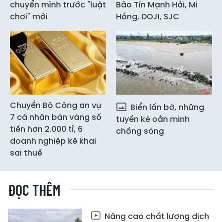
chuyển mình trước "luật
Bảo Tín Mạnh Hải, Mi
chơi" mới
Hồng, DOJI, SJC
Chuyển Bộ Công an vụ
Biển lấn bờ, những
7 cá nhân bán vàng số
tuyến kè oằn mình
tiền hơn 2.000 tỉ, 6
chống sóng
doanh nghiệp kê khai
sai thuế
ĐỌC THÊM
Nâng cao chất lượng dịch