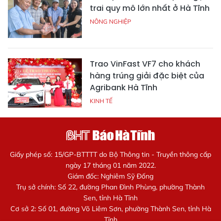
trai quy mô lớn nhất ở Hà Tĩnh
NÔNG NGHIỆP
Trao VinFast VF7 cho khách
hàng trúng giải đặc biệt của
Agribank Hà Tĩnh
KINH TẾ
Giấy phép số: 15/GP-BTTTT do Bộ Thông tin - Truyền thông cấp
ngày 17 tháng 01 năm 2022.
Giám đốc: Nghiêm Sỹ Đống
Trụ sở chính: Số 22, đường Phan Đình Phùng, phường Thành
Sen, tỉnh Hà Tĩnh
Cơ sở 2: Số 01, đường Võ Liêm Sơn, phường Thành Sen, tỉnh Hà
Tĩnh