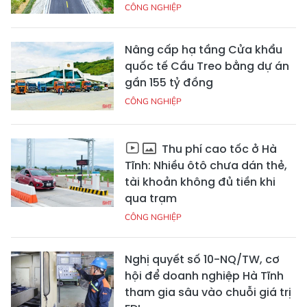
CÔNG NGHIỆP
Nâng cấp hạ tầng Cửa khẩu
quốc tế Cầu Treo bằng dự án
gần 155 tỷ đồng
CÔNG NGHIỆP
Thu phí cao tốc ở Hà
Tĩnh: Nhiều ôtô chưa dán thẻ,
tài khoản không đủ tiền khi
qua trạm
CÔNG NGHIỆP
Nghị quyết số 10-NQ/TW, cơ
hội để doanh nghiệp Hà Tĩnh
tham gia sâu vào chuỗi giá trị