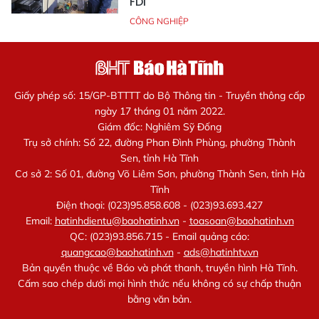
FDI
CÔNG NGHIỆP
Giấy phép số: 15/GP-BTTTT do Bộ Thông tin - Truyền thông cấp
ngày 17 tháng 01 năm 2022.
Giám đốc: Nghiêm Sỹ Đống
Trụ sở chính: Số 22, đường Phan Đình Phùng, phường Thành
Sen, tỉnh Hà Tĩnh
Cơ sở 2: Số 01, đường Võ Liêm Sơn, phường Thành Sen, tỉnh Hà
Tĩnh
Điện thoại: (023)95.858.608 - (023)93.693.427
Email:
hatinhdientu@baohatinh.vn
-
toasoan@baohatinh.vn
QC: (023)93.856.715 - Email quảng cáo:
quangcao@baohatinh.vn
-
ads@hatinhtv.vn
Bản quyền thuộc về Báo và phát thanh, truyền hình Hà Tĩnh.
Cấm sao chép dưới mọi hình thức nếu không có sự chấp thuận
bằng văn bản.