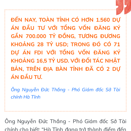
ĐẾN NAY, TOÀN TỈNH CÓ HƠN 1.560 DỰ
ÁN ĐẦU TƯ VỚI TỔNG VỐN ĐĂNG KÝ
GẦN 700.000 TỶ ĐỒNG, TƯƠNG ĐƯƠNG
KHOẢNG 28 TỶ USD; TRONG ĐÓ CÓ 71
DỰ ÁN FDI VỚI TỔNG VỐN ĐĂNG KÝ
KHOẢNG 16,5 TỶ USD. VỚI ĐỐI TÁC NHẬT
BẢN, TRÊN ĐỊA BÀN TỈNH ĐÃ CÓ 2 DỰ
ÁN ĐẦU TƯ.
Ông Nguyễn Đức Thắng - Phó Giám đốc Sở Tài
chính Hà Tĩnh
Ông Nguyễn Đức Thắng - Phó Giám đốc Sở Tài
chính cho biết: “Hà Tĩnh đang trở thành điểm đến