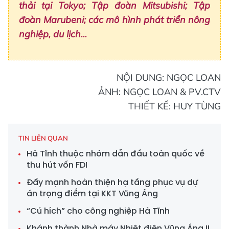
thải tại Tokyo; Tập đoàn Mitsubishi; Tập
đoàn Marubeni; các mô hình phát triển nông
nghiệp, du lịch...
NỘI DUNG: NGỌC LOAN
ẢNH: NGỌC LOAN & PV.CTV
THIẾT KẾ: HUY TÙNG
TIN LIÊN QUAN
Hà Tĩnh thuộc nhóm dẫn đầu toàn quốc về
thu hút vốn FDI
Đẩy mạnh hoàn thiện hạ tầng phục vụ dự
án trọng điểm tại KKT Vũng Áng
“Cú hích” cho công nghiệp Hà Tĩnh
Khánh thành Nhà máy Nhiệt điện Vũng Áng II