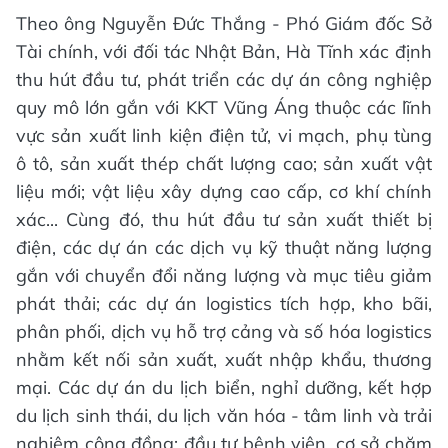
Theo ông Nguyễn Đức Thắng - Phó Giám đốc Sở
Tài chính, với đối tác Nhật Bản, Hà Tĩnh xác định
thu hút đầu tư, phát triển các dự án công nghiệp
quy mô lớn gắn với KKT Vũng Áng thuộc các lĩnh
vực sản xuất linh kiện điện tử, vi mạch, phụ tùng
ô tô, sản xuất thép chất lượng cao; sản xuất vật
liệu mới; vật liệu xây dựng cao cấp, cơ khí chính
xác... Cùng đó, thu hút đầu tư sản xuất thiết bị
điện, các dự án các dịch vụ kỹ thuật năng lượng
gắn với chuyển đổi năng lượng và mục tiêu giảm
phát thải; các dự án logistics tích hợp, kho bãi,
phân phối, dịch vụ hỗ trợ cảng và số hóa logistics
nhằm kết nối sản xuất, xuất nhập khẩu, thương
mại. Các dự án du lịch biển, nghỉ dưỡng, kết hợp
du lịch sinh thái, du lịch văn hóa - tâm linh và trải
nghiệm cộng đồng; đầu tư bệnh viện, cơ sở chăm