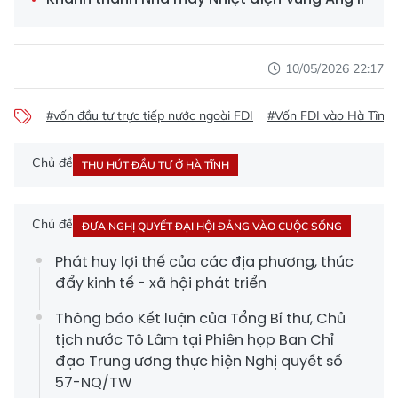
10/05/2026 22:17
#vốn đầu tư trực tiếp nước ngoài FDI
#Vốn FDI vào Hà Tĩnh
Chủ đề
THU HÚT ĐẦU TƯ Ở HÀ TĨNH
Chủ đề
ĐƯA NGHỊ QUYẾT ĐẠI HỘI ĐẢNG VÀO CUỘC SỐNG
Phát huy lợi thế của các địa phương, thúc
đẩy kinh tế - xã hội phát triển
Thông báo Kết luận của Tổng Bí thư, Chủ
tịch nước Tô Lâm tại Phiên họp Ban Chỉ
đạo Trung ương thực hiện Nghị quyết số
57-NQ/TW