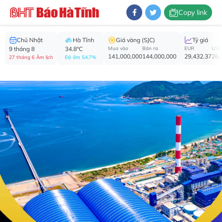
Copy link
Chủ Nhật
Hà Tĩnh
Giá vàng (SJC)
Tỷ giá
9 tháng 8
34.8°C
Mua vào
Bán ra
EUR
USD
141,000,000
144,000,000
29,432.37
26,
27 tháng 6 Âm lịch
Độ ẩm 54.7%