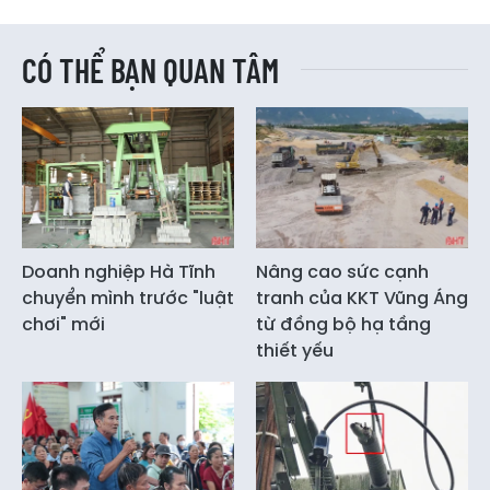
CÓ THỂ BẠN QUAN TÂM
Doanh nghiệp Hà Tĩnh
Nâng cao sức cạnh
chuyển mình trước "luật
tranh của KKT Vũng Áng
chơi" mới
từ đồng bộ hạ tầng
thiết yếu