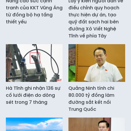
Nâng cao sức cạnh
Lấy ý kiến người dân về
tranh của KKT Vũng Áng
điều chỉnh quy hoạch
từ đồng bộ hạ tầng
thực hiện dự án, tạo
thiết yếu
quỹ đất sạch hai bên
đường Xô Viết Nghệ
Tĩnh về phía Tây
Hà Tĩnh ghi nhận 136 sự
Quảng Ninh tính chi
cố lưới điện do dông
80.000 tỷ đồng làm
sét trong 7 tháng
đường sắt kết nối
Trung Quốc