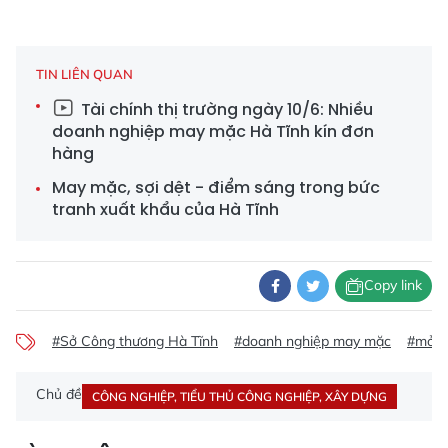
TIN LIÊN QUAN
Tài chính thị trường ngày 10/6: Nhiều
doanh nghiệp may mặc Hà Tĩnh kín đơn
hàng
May mặc, sợi dệt - điểm sáng trong bức
tranh xuất khẩu của Hà Tĩnh
Copy link
#Sở Công thương Hà Tĩnh
#doanh nghiệp may mặc
#mở rộ
Chủ đề
CÔNG NGHIỆP, TIỂU THỦ CÔNG NGHIỆP, XÂY DỰNG