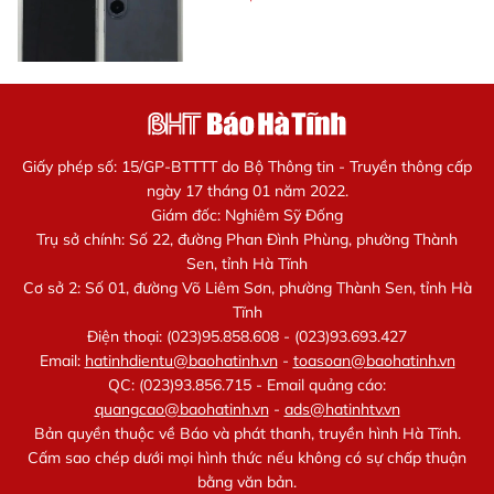
Giấy phép số: 15/GP-BTTTT do Bộ Thông tin - Truyền thông cấp
ngày 17 tháng 01 năm 2022.
Giám đốc: Nghiêm Sỹ Đống
Trụ sở chính: Số 22, đường Phan Đình Phùng, phường Thành
Sen, tỉnh Hà Tĩnh
Cơ sở 2: Số 01, đường Võ Liêm Sơn, phường Thành Sen, tỉnh Hà
Tĩnh
Điện thoại: (023)95.858.608 - (023)93.693.427
Email:
hatinhdientu@baohatinh.vn
-
toasoan@baohatinh.vn
QC: (023)93.856.715 - Email quảng cáo:
quangcao@baohatinh.vn
-
ads@hatinhtv.vn
Bản quyền thuộc về Báo và phát thanh, truyền hình Hà Tĩnh.
Cấm sao chép dưới mọi hình thức nếu không có sự chấp thuận
bằng văn bản.