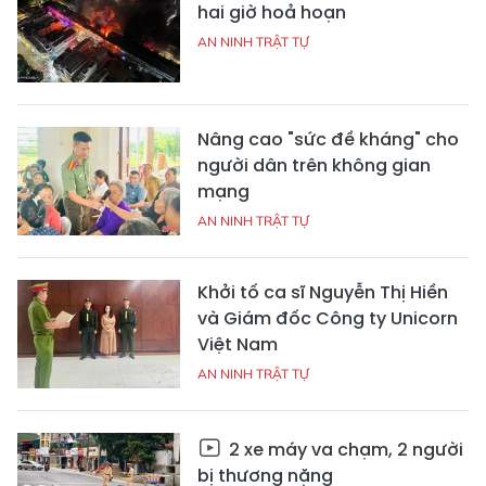
hai giờ hoả hoạn
AN NINH TRẬT TỰ
Nâng cao "sức đề kháng" cho
người dân trên không gian
mạng
AN NINH TRẬT TỰ
Khởi tố ca sĩ Nguyễn Thị Hiền
và Giám đốc Công ty Unicorn
Việt Nam
AN NINH TRẬT TỰ
2 xe máy va chạm, 2 người
bị thương nặng