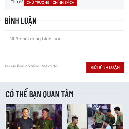
Chủ đề
CHỦ TRƯƠNG - CHÍNH SÁCH
BÌNH LUẬN
Xin vui lòng gõ tiếng Việt có dấu
GỬI BÌNH LUẬN
CÓ THỂ BẠN QUAN TÂM