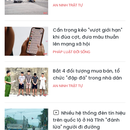
AN NINH TRẬT TỰ
Cẩn trọng kẻo "vượt giới hạn"
khi đùa cợt, đưa mâu thuẫn
lên mạng xã hội
PHÁP LUẬT ĐỜI SỐNG
Bắt 4 đối tượng mua bán, tổ
chức "đập đá" trong nhà dân
AN NINH TRẬT TỰ
Nhiều hệ thống đèn tín hiệu
trên quốc lộ ở Hà Tĩnh "đánh
lừa" người đi đường