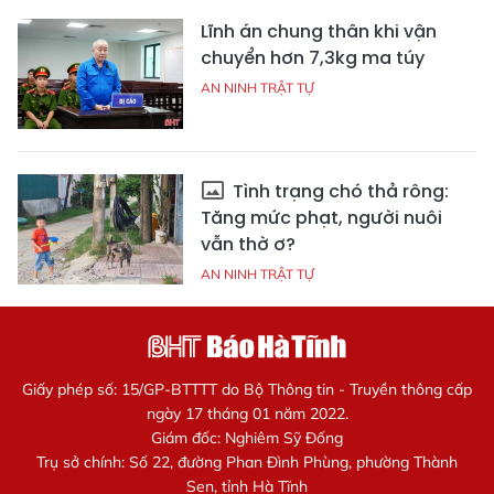
Lĩnh án chung thân khi vận
chuyển hơn 7,3kg ma túy
AN NINH TRẬT TỰ
Tình trạng chó thả rông:
Tăng mức phạt, người nuôi
vẫn thờ ơ?
AN NINH TRẬT TỰ
Giấy phép số: 15/GP-BTTTT do Bộ Thông tin - Truyền thông cấp
ngày 17 tháng 01 năm 2022.
Giám đốc: Nghiêm Sỹ Đống
Trụ sở chính: Số 22, đường Phan Đình Phùng, phường Thành
Sen, tỉnh Hà Tĩnh