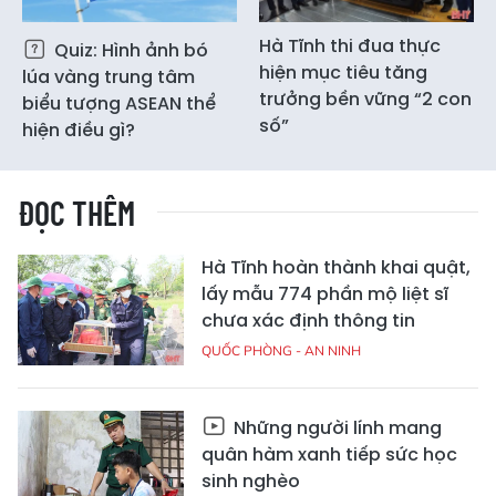
Hà Tĩnh thi đua thực
Quiz: Hình ảnh bó
hiện mục tiêu tăng
lúa vàng trung tâm
trưởng bền vững “2 con
biểu tượng ASEAN thể
số”
hiện điều gì?
ĐỌC THÊM
Hà Tĩnh hoàn thành khai quật,
lấy mẫu 774 phần mộ liệt sĩ
chưa xác định thông tin
QUỐC PHÒNG - AN NINH
Những người lính mang
quân hàm xanh tiếp sức học
sinh nghèo