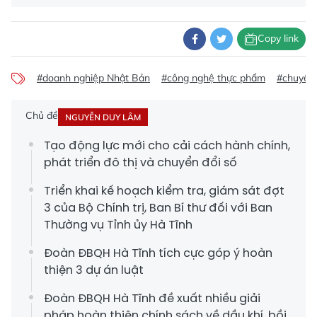
Copy link
#doanh nghiệp Nhật Bản
#công nghệ thực phẩm
#chuyển 
Chủ đề
NGUYỄN DUY LÂM
Tạo động lực mới cho cải cách hành chính,
phát triển đô thị và chuyển đổi số
Triển khai kế hoạch kiểm tra, giám sát đợt
3 của Bộ Chính trị, Ban Bí thư đối với Ban
Thường vụ Tỉnh ủy Hà Tĩnh
Đoàn ĐBQH Hà Tĩnh tích cực góp ý hoàn
thiện 3 dự án luật
Đoàn ĐBQH Hà Tĩnh đề xuất nhiều giải
pháp hoàn thiện chính sách về dầu khí, bồi