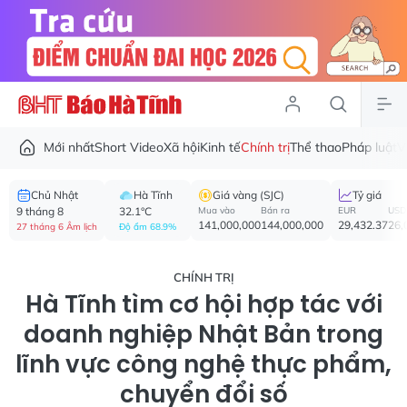
Mới nhất
Short Video
Xã hội
Kinh tế
Chính trị
Thể thao
Pháp luật
V
Chủ Nhật
Hà Tĩnh
Giá vàng (SJC)
Tỷ giá
9 tháng 8
32.1°C
Mua vào
Bán ra
EUR
USD
141,000,000
144,000,000
29,432.37
26,
27 tháng 6 Âm lịch
Độ ẩm 68.9%
CHÍNH TRỊ
Hà Tĩnh tìm cơ hội hợp tác với
doanh nghiệp Nhật Bản trong
lĩnh vực công nghệ thực phẩm,
chuyển đổi số