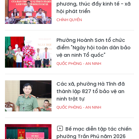
phương, thúc đẩy kinh tế - xã
hội phát triển
CHÍNH QUYỀN
Phường Hoành Sơn tổ chức
điểm "Ngày hội toàn dân bảo
vệ an ninh Tổ quốc"
QUỐC PHÒNG - AN NINH
Các xã, phường Hà Tĩnh đã
thành lập 827 tổ bảo vệ an
ninh trật tự
QUỐC PHÒNG - AN NINH
Bế mạc diễn tập tác chiến
phường Trần Phú năm 2026