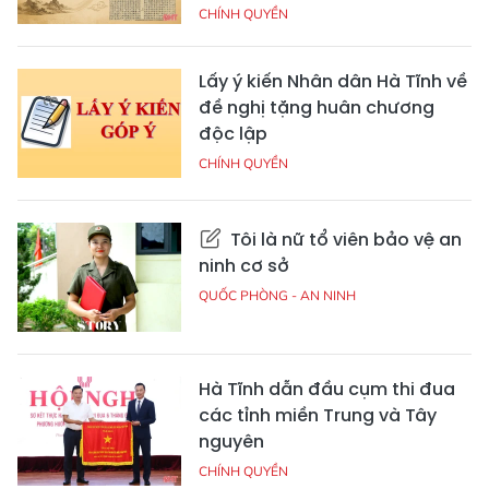
CHÍNH QUYỀN
Lấy ý kiến Nhân dân Hà Tĩnh về
đề nghị tặng huân chương
độc lập
CHÍNH QUYỀN
Tôi là nữ tổ viên bảo vệ an
ninh cơ sở
QUỐC PHÒNG - AN NINH
Hà Tĩnh dẫn đầu cụm thi đua
các tỉnh miền Trung và Tây
nguyên
CHÍNH QUYỀN