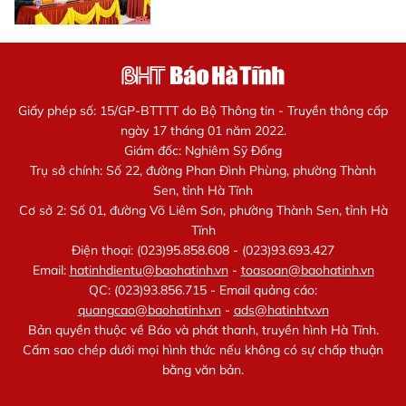
Giấy phép số: 15/GP-BTTTT do Bộ Thông tin - Truyền thông cấp
ngày 17 tháng 01 năm 2022.
Giám đốc: Nghiêm Sỹ Đống
Trụ sở chính: Số 22, đường Phan Đình Phùng, phường Thành
Sen, tỉnh Hà Tĩnh
Cơ sở 2: Số 01, đường Võ Liêm Sơn, phường Thành Sen, tỉnh Hà
Tĩnh
Điện thoại: (023)95.858.608 - (023)93.693.427
Email:
hatinhdientu@baohatinh.vn
-
toasoan@baohatinh.vn
QC: (023)93.856.715 - Email quảng cáo:
quangcao@baohatinh.vn
-
ads@hatinhtv.vn
Bản quyền thuộc về Báo và phát thanh, truyền hình Hà Tĩnh.
Cấm sao chép dưới mọi hình thức nếu không có sự chấp thuận
bằng văn bản.