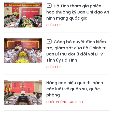
Hà Tĩnh tham gia phiên
họp thường kỳ Ban Chỉ đạo An
ninh mạng quốc gia
CHÍNH TRỊ
Công bố quyết định kiểm
tra, giám sát của Bộ Chính trị,
Ban Bí thư đợt 3 đối với BTV
Tỉnh ủy Hà Tĩnh
CHÍNH TRỊ
Nâng cao hiệu quả thi hành
các luật về quân sự, quốc
phòng
QUỐC PHÒNG - AN NINH