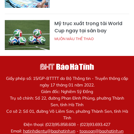
Mỹ trục xuất trọng tài World
Cup ngay tại sân bay
MUÔN MÀU THỂ THAO
Giấy phép số: 15/GP-BTTTT do Bộ Thông tin - Truyền thông cấp
ngày 17 tháng 01 năm 2022.
Giám đốc: Nghiêm Sỹ Đống
Trụ sở chính: Số 22, đường Phan Đình Phùng, phường Thành
Sen, tỉnh Hà Tĩnh
Cơ sở 2: Số 01, đường Võ Liêm Sơn, phường Thành Sen, tỉnh Hà
Tĩnh
Điện thoại: (023)95.858.608 - (023)93.693.427
Email:
hatinhdientu@baohatinh.vn
-
toasoan@baohatinh.vn