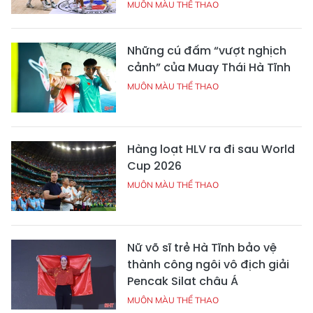
MUÔN MÀU THỂ THAO
Những cú đấm “vượt nghịch
cảnh” của Muay Thái Hà Tĩnh
MUÔN MÀU THỂ THAO
Hàng loạt HLV ra đi sau World
Cup 2026
MUÔN MÀU THỂ THAO
Nữ võ sĩ trẻ Hà Tĩnh bảo vệ
thành công ngôi vô địch giải
Pencak Silat châu Á
MUÔN MÀU THỂ THAO