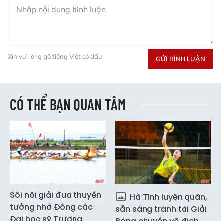
Xin vui lòng gõ tiếng Việt có dấu
GỬI BÌNH LUẬN
CÓ THỂ BẠN QUAN TÂM
Sôi nôi giải đua thuyền
Hà Tĩnh luyện quân,
tưởng nhớ Đông các
sẵn sàng tranh tài Giải
Đại học sỹ Trương
Bóng chuyền vô địch