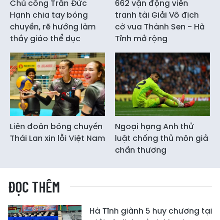
Chủ công Trần Đức
662 vận động viên
Hạnh chia tay bóng
tranh tài Giải Vô địch
chuyền, rẽ hướng làm
cờ vua Thành Sen - Hà
thầy giáo thể dục
Tĩnh mở rộng
Liên đoàn bóng chuyền
Ngoại hạng Anh thử
Thái Lan xin lỗi Việt Nam
luật chống thủ môn giả
chấn thương
ĐỌC THÊM
Hà Tĩnh giành 5 huy chương tại