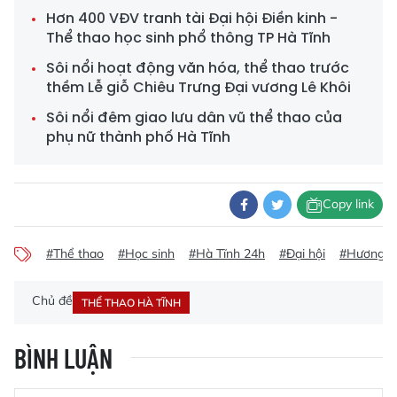
Hơn 400 VĐV tranh tài Đại hội Điền kinh -
Thể thao học sinh phổ thông TP Hà Tĩnh
Sôi nổi hoạt động văn hóa, thể thao trước
thềm Lễ giỗ Chiêu Trưng Đại vương Lê Khôi
Sôi nổi đêm giao lưu dân vũ thể thao của
phụ nữ thành phố Hà Tĩnh
Copy link
#Thể thao
#Học sinh
#Hà Tĩnh 24h
#Đại hội
#Hương K
Chủ đề
THỂ THAO HÀ TĨNH
BÌNH LUẬN