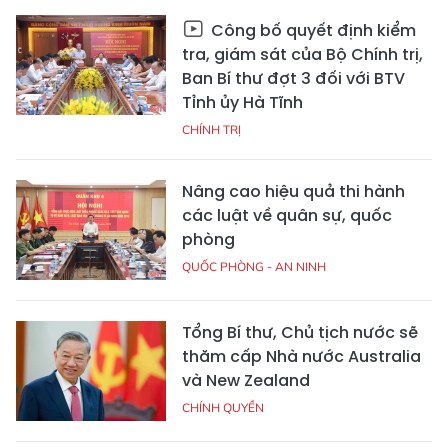
Công bố quyết định kiểm
tra, giám sát của Bộ Chính trị,
Ban Bí thư đợt 3 đối với BTV
Tỉnh ủy Hà Tĩnh
CHÍNH TRỊ
Nâng cao hiệu quả thi hành
các luật về quân sự, quốc
phòng
QUỐC PHÒNG - AN NINH
Tổng Bí thư, Chủ tịch nước sẽ
thăm cấp Nhà nước Australia
và New Zealand
CHÍNH QUYỀN