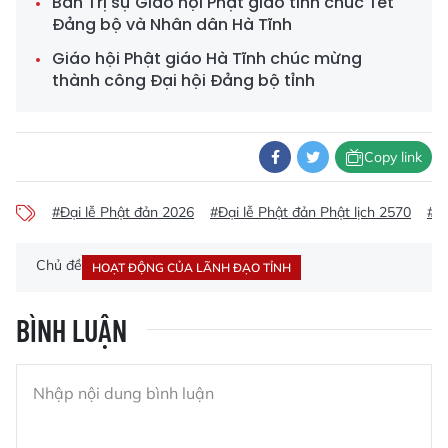
Ban Trị sự Giáo hội Phật giáo tỉnh chúc Tết
Đảng bộ và Nhân dân Hà Tĩnh
Giáo hội Phật giáo Hà Tĩnh chúc mừng
thành công Đại hội Đảng bộ tỉnh
Copy link
#Đại lễ Phật đản 2026
#Đại lễ Phật đản Phật lịch 2570
#Gi
Chủ đề
HOẠT ĐỘNG CỦA LÃNH ĐẠO TỈNH
BÌNH LUẬN