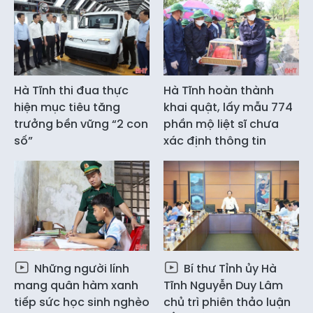
Hà Tĩnh thi đua thực
Hà Tĩnh hoàn thành
hiện mục tiêu tăng
khai quật, lấy mẫu 774
trưởng bền vững “2 con
phần mộ liệt sĩ chưa
số”
xác định thông tin
Những người lính
Bí thư Tỉnh ủy Hà
mang quân hàm xanh
Tĩnh Nguyễn Duy Lâm
tiếp sức học sinh nghèo
chủ trì phiên thảo luận