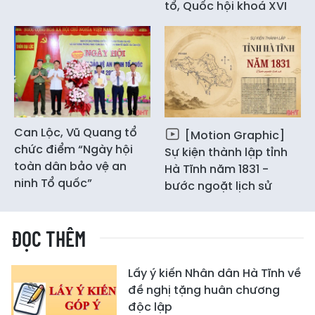
tổ, Quốc hội khoá XVI
Can Lộc, Vũ Quang tổ
[Motion Graphic]
chức điểm “Ngày hội
Sự kiện thành lập tỉnh
toàn dân bảo vệ an
Hà Tĩnh năm 1831 -
ninh Tổ quốc”
bước ngoặt lịch sử
ĐỌC THÊM
Lấy ý kiến Nhân dân Hà Tĩnh về
đề nghị tặng huân chương
độc lập