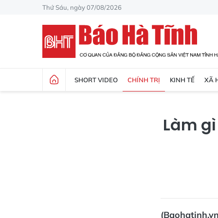
Thứ Sáu, ngày 07/08/2026
SHORT VIDEO
CHÍNH TRỊ
KINH TẾ
XÃ 
Làm gì
(Baohatinh.v