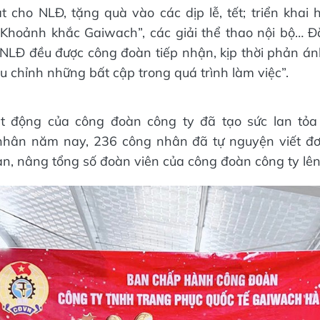
t cho NLĐ, tặng quà vào các dịp lễ, tết; triển khai
“Khoảnh khắc Gaiwach”, các giải thể thao nội bộ… Đ
 NLĐ đều được công đoàn tiếp nhận, kịp thời phản án
u chỉnh những bất cập trong quá trình làm việc”.
t động của công đoàn công ty đã tạo sức lan tỏa 
hân năm nay, 236 công nhân đã tự nguyện viết đơ
n, nâng tổng số đoàn viên của công đoàn công ty lên