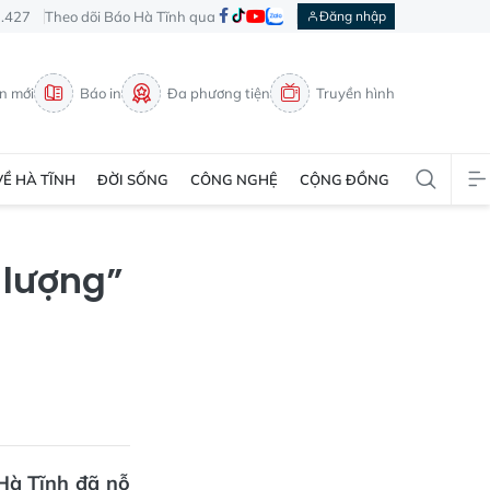
3.427
Theo dõi Báo Hà Tĩnh qua
Đăng nhập
in mới
Báo in
Đa phương tiện
Truyền hình
VỀ HÀ TĨNH
ĐỜI SỐNG
CÔNG NGHỆ
CỘNG ĐỒNG
 lượng”
Hà Tĩnh đã nỗ