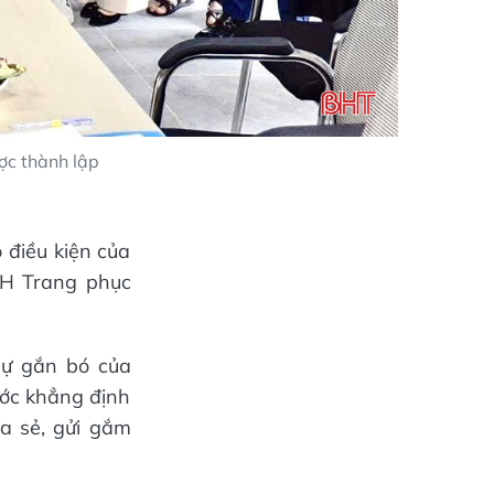
ợc thành lập
o điều kiện của
HH Trang phục
sự gắn bó của
ước khẳng định
ia sẻ, gửi gắm