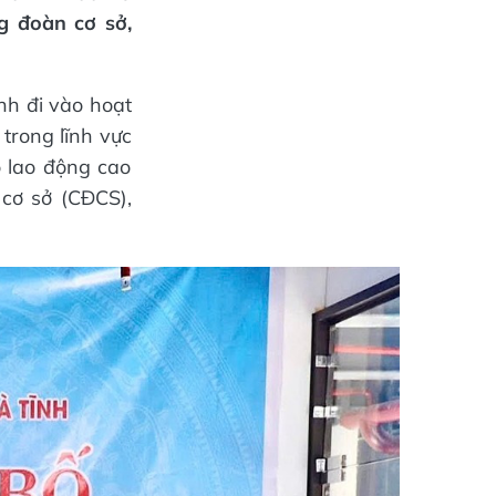
g đoàn cơ sở,
h đi vào hoạt
rong lĩnh vực
 lao động cao
 cơ sở (CĐCS),