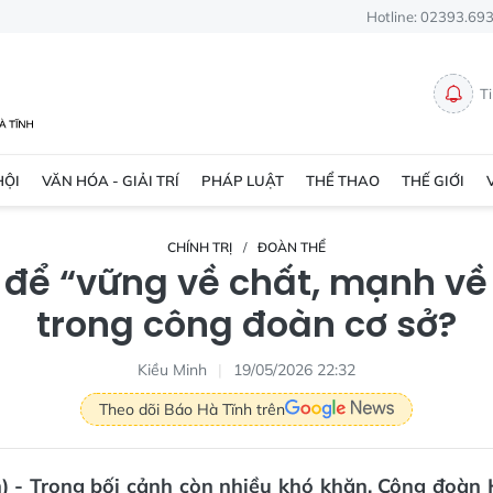
Hotline: 02393.69
T
HỘI
VĂN HÓA - GIẢI TRÍ
PHÁP LUẬT
THỂ THAO
THẾ GIỚI
CHÍNH TRỊ
ĐOÀN THỂ
 để “vững về chất, mạnh về
trong công đoàn cơ sở?
Kiều Minh
19/05/2026 22:32
Theo dõi Báo Hà Tĩnh trên
n) - Trong bối cảnh còn nhiều khó khăn, Công đoàn 