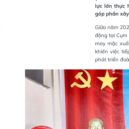
lực lớn thực
góp phần xây
Giữa năm 202
Ẻ
động tại Cụm
may mặc xuất
khiến việc ti
phát triển đo