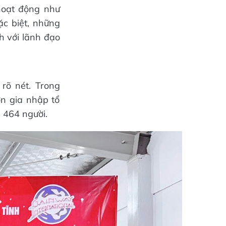
 hoạt động như
ặc biệt, những
h với lãnh đạo
rõ nét. Trong
n gia nhập tổ
 464 người.