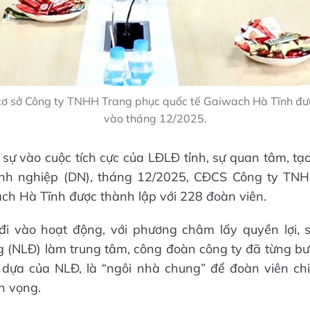
ơ sở Công ty TNHH Trang phục quốc tế Gaiwach Hà Tĩnh đư
vào tháng 12/2025.
 sự vào cuộc tích cực của LĐLĐ tỉnh, sự quan tâm, tạ
nh nghiệp (DN), tháng 12/2025, CĐCS Công ty TN
ch Hà Tĩnh được thành lập với 228 đoàn viên.
đi vào hoạt động, với phương châm lấy quyền lợi, 
g (NLĐ) làm trung tâm, công đoàn công ty đã từng b
ỗ dựa của NLĐ, là “ngôi nhà chung” để đoàn viên ch
n vọng.