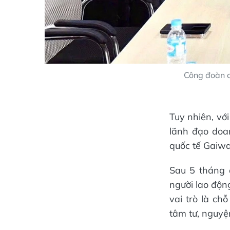
Công đoàn c
Tuy nhiên, với
lãnh đạo doa
quốc tế Gaiwa
Sau 5 tháng 
người lao độn
vai trò là ch
tâm tư, nguyệ