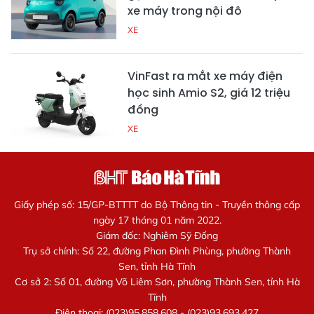
xe máy trong nội đô
XE
VinFast ra mắt xe máy điện
học sinh Amio S2, giá 12 triệu
đồng
XE
Giấy phép số: 15/GP-BTTTT do Bộ Thông tin - Truyền thông cấp
ngày 17 tháng 01 năm 2022.
Giám đốc: Nghiêm Sỹ Đống
Trụ sở chính: Số 22, đường Phan Đình Phùng, phường Thành
Sen, tỉnh Hà Tĩnh
Cơ sở 2: Số 01, đường Võ Liêm Sơn, phường Thành Sen, tỉnh Hà
Tĩnh
Điện thoại: (023)95.858.608 - (023)93.693.427