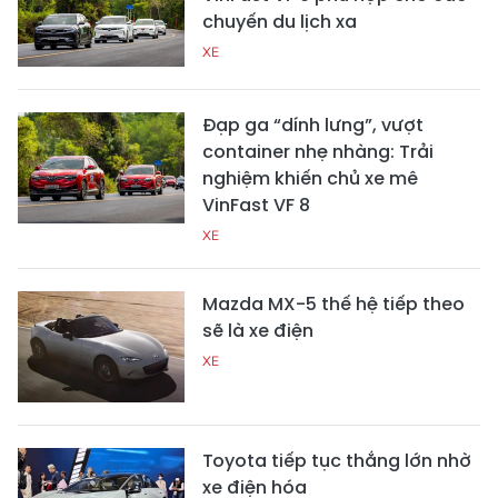
chuyến du lịch xa
XE
Đạp ga “dính lưng”, vượt
container nhẹ nhàng: Trải
nghiệm khiến chủ xe mê
VinFast VF 8
XE
Mazda MX-5 thế hệ tiếp theo
sẽ là xe điện
XE
Toyota tiếp tục thắng lớn nhờ
xe điện hóa