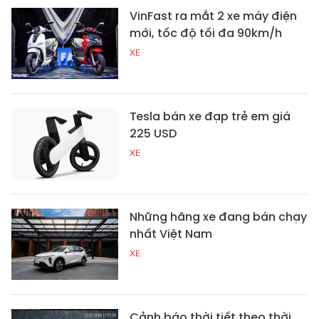
VinFast ra mắt 2 xe máy điện
mới, tốc độ tối đa 90km/h
XE
Tesla bán xe đạp trẻ em giá
225 USD
XE
Những hãng xe đang bán chạy
nhất Việt Nam
XE
Cảnh báo thời tiết theo thời