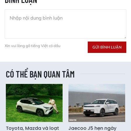
Xin vui lòng gõ tiếng Việt có dấu
GỬI BÌNH LUẬN
CÓ THỂ BẠN QUAN TÂM
Toyota, Mazda và loạt
Jaecoo J5 hẹn ngày