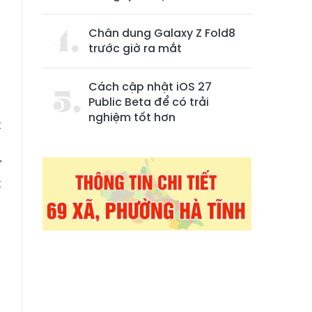
Chân dung Galaxy Z Fold8
trước giờ ra mắt
Cách cập nhật iOS 27
Public Beta để có trải
.
nghiệm tốt hơn
t
à
ừ
t