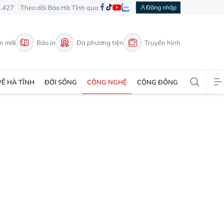
3.427
Theo dõi Báo Hà Tĩnh qua
Đăng nhập
in mới
Báo in
Đa phương tiện
Truyền hình
VỀ HÀ TĨNH
ĐỜI SỐNG
CÔNG NGHỆ
CỘNG ĐỒNG