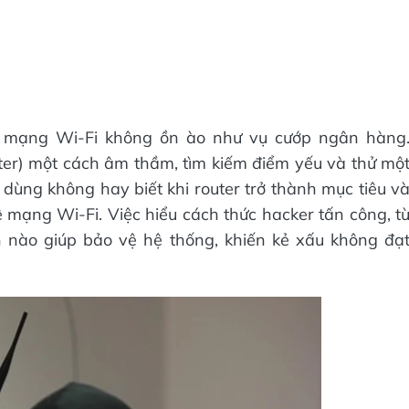
g mạng Wi-Fi không ồn ào như vụ cướp ngân hàng
ter) một cách âm thầm, tìm kiếm điểm yếu và thử mộ
 dùng không hay biết khi router trở thành mục tiêu v
mạng Wi-Fi. Việc hiểu cách thức hacker tấn công, t
n nào giúp bảo vệ hệ thống, khiến kẻ xấu không đạ