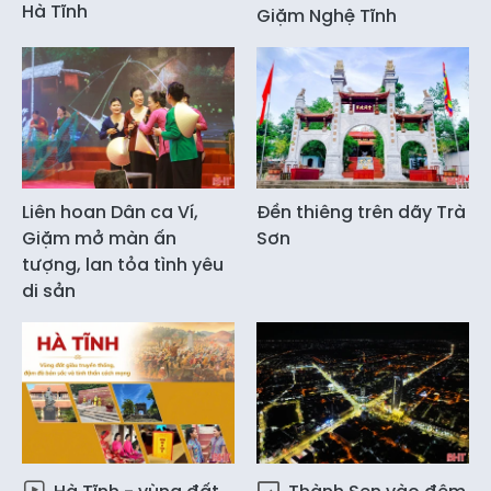
Hà Tĩnh
Giặm Nghệ Tĩnh
Liên hoan Dân ca Ví,
Đền thiêng trên dãy Trà
Giặm mở màn ấn
Sơn
tượng, lan tỏa tình yêu
di sản