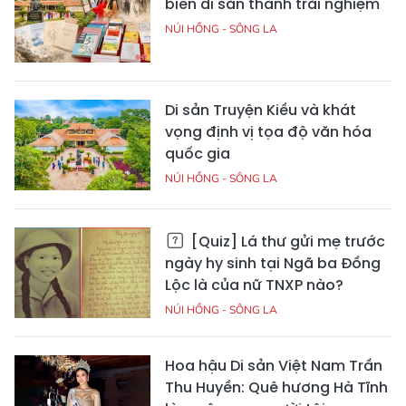
biến di sản thành trải nghiệm
NÚI HỒNG - SÔNG LA
Di sản Truyện Kiều và khát
vọng định vị tọa độ văn hóa
quốc gia
NÚI HỒNG - SÔNG LA
[Quiz] Lá thư gửi mẹ trước
ngày hy sinh tại Ngã ba Đồng
Lộc là của nữ TNXP nào?
NÚI HỒNG - SÔNG LA
Hoa hậu Di sản Việt Nam Trần
Thu Huyền: Quê hương Hà Tĩnh