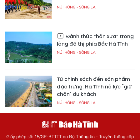
NÚI HỒNG - SÔNG LA
Đánh thức “hồn xưa” trong
lòng đô thị phía Bắc Hà Tĩnh
NÚI HỒNG - SÔNG LA
Từ chính sách đến sản phẩm
đặc trưng: Hà Tĩnh nỗ lực "giữ
chân" du khách
NÚI HỒNG - SÔNG LA
Giấy phép số: 15/GP-BTTTT do Bộ Thông tin - Truyền thông cấp