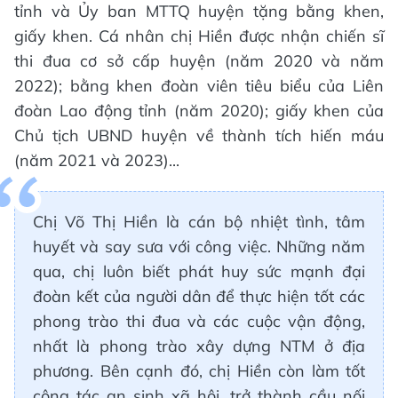
tỉnh và Ủy ban MTTQ huyện tặng bằng khen,
giấy khen. Cá nhân chị Hiền được nhận chiến sĩ
thi đua cơ sở cấp huyện (năm 2020 và năm
2022); bằng khen đoàn viên tiêu biểu của Liên
đoàn Lao động tỉnh (năm 2020); giấy khen của
Chủ tịch UBND huyện về thành tích hiến máu
(năm 2021 và 2023)...
Chị Võ Thị Hiền là cán bộ nhiệt tình, tâm
huyết và say sưa với công việc. Những năm
qua, chị luôn biết phát huy sức mạnh đại
đoàn kết của người dân để thực hiện tốt các
phong trào thi đua và các cuộc vận động,
nhất là phong trào xây dựng NTM ở địa
phương. Bên cạnh đó, chị Hiền còn làm tốt
công tác an sinh xã hội, trở thành cầu nối