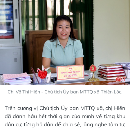
Chị Võ Thị Hiền - Chủ tịch Ủy ban MTTQ xã Thiên Lộc.
Trên cương vị Chủ tịch Ủy ban MTTQ xã, chị Hiền
đã dành hầu hết thời gian của mình về từng khu
dân cư, từng hộ dân để chia sẻ, lắng nghe tâm tư,