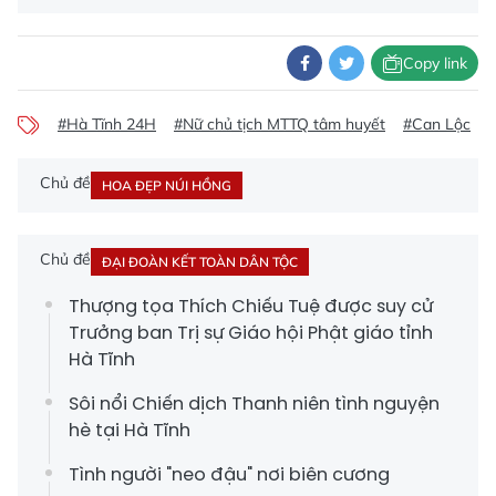
Copy link
#Hà Tĩnh 24H
#Nữ chủ tịch MTTQ tâm huyết
#Can Lộc
#
Chủ đề
HOA ĐẸP NÚI HỒNG
Chủ đề
ĐẠI ĐOÀN KẾT TOÀN DÂN TỘC
Thượng tọa Thích Chiếu Tuệ được suy cử
Trưởng ban Trị sự Giáo hội Phật giáo tỉnh
Hà Tĩnh
Sôi nổi Chiến dịch Thanh niên tình nguyện
hè tại Hà Tĩnh
Tình người "neo đậu" nơi biên cương