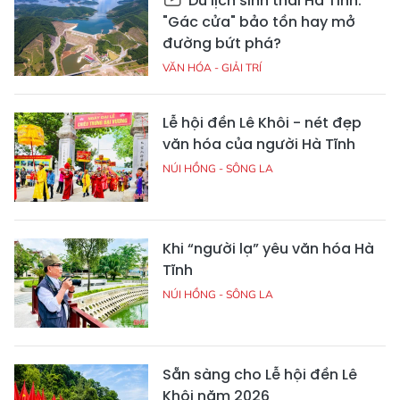
Du lịch sinh thái Hà Tĩnh:
"Gác cửa" bảo tồn hay mở
đường bứt phá?
VĂN HÓA - GIẢI TRÍ
Lễ hội đền Lê Khôi - nét đẹp
văn hóa của người Hà Tĩnh
NÚI HỒNG - SÔNG LA
Khi “người lạ” yêu văn hóa Hà
Tĩnh
NÚI HỒNG - SÔNG LA
Sẵn sàng cho Lễ hội đền Lê
Khôi năm 2026