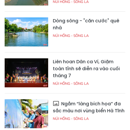
NÚI HỒNG - SÔNG LA
Dòng sông - "căn cước" quê
nhà
NÚI HỒNG - SÔNG LA
Liên hoan Dân ca Ví, Giặm
toàn tỉnh sẽ diễn ra vào cuối
tháng 7
NÚI HỒNG - SÔNG LA
Ngắm “làng bích họa” đa
sắc màu nơi vùng biển Hà Tĩnh
NÚI HỒNG - SÔNG LA