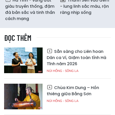
Hà Tĩnh - vùng đất
Thành Sen vào đêm
giàu truyền thống, đậm
- lung linh sắc màu, rộn
đà bản sắc và tinh thần
ràng nhịp sống
cách mạng
ĐỌC THÊM
Sẵn sàng cho Liên hoan
Dân ca Ví, Giặm toàn tỉnh Hà
Tĩnh năm 2026
NÚI HỒNG - SÔNG LA
Chùa Kim Dung – Hồn
thiêng giữa Bằng Sơn
NÚI HỒNG - SÔNG LA