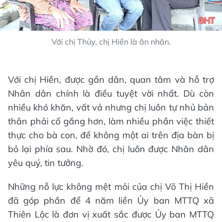
Với chị Thủy, chị Hiền là ân nhân.
Với chị Hiền, được gần dân, quan tâm và hỗ trợ
Nhân dân chính là điều tuyệt vời nhất. Dù còn
nhiều khó khăn, vất vả nhưng chị luôn tự nhủ bản
thân phải cố gắng hơn, làm nhiều phần việc thiết
thực cho bà con, để không một ai trên địa bàn bị
bỏ lại phía sau. Nhờ đó, chị luôn được Nhân dân
yêu quý, tin tưởng.
Những nỗ lực không mệt mỏi của chị Võ Thị Hiền
đã góp phần để 4 năm liền Ủy ban MTTQ xã
Thiên Lộc là đơn vị xuất sắc được Ủy ban MTTQ