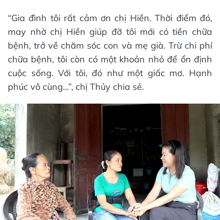
“Gia đình tôi rất cảm ơn chị Hiền. Thời điểm đó,
may nhờ chị Hiền giúp đỡ tôi mới có tiền chữa
bệnh, trở về chăm sóc con và mẹ già. Trừ chi phí
chữa bệnh, tôi còn có một khoản nhỏ để ổn định
cuộc sống. Với tôi, đó như một giấc mơ. Hạnh
phúc vô cùng...”, chị Thủy chia sẻ.