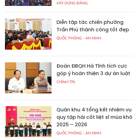
XÂY DỰNG ĐẢNG
Diễn tập tác chiến phường
Trần Phú thành công tốt đẹp
QUỐC PHÒNG - AN NINH
Đoàn ĐBQH Hà Tĩnh tích cực
góp ý hoàn thiện 3 dự án luật
CHÍNH TRỊ
Quân khu 4 tổng kết nhiệm vụ
quy tập hài cốt liệt sĩ mùa khô
2025 – 2026
QUỐC PHÒNG - AN NINH