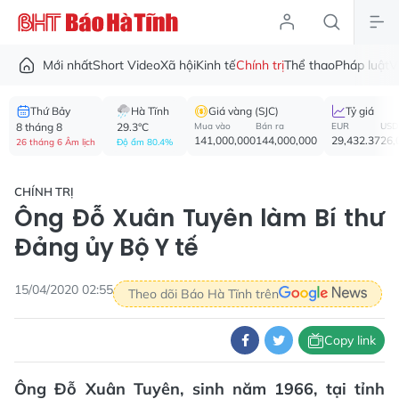
Mới nhất
Short Video
Xã hội
Kinh tế
Chính trị
Thể thao
Pháp luật
V
Thứ Bảy
Hà Tĩnh
Giá vàng (SJC)
Tỷ giá
8 tháng 8
29.3°C
Mua vào
Bán ra
EUR
USD
141,000,000
144,000,000
29,432.37
26,
26 tháng 6 Âm lịch
Độ ẩm 80.4%
CHÍNH TRỊ
Ông Đỗ Xuân Tuyên làm Bí thư
Đảng ủy Bộ Y tế
15/04/2020 02:55
Theo dõi Báo Hà Tĩnh trên
Copy link
Ông Đỗ Xuân Tuyên, sinh năm 1966, tại tỉnh