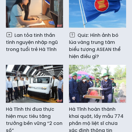
Lan tỏa tinh thần
Quiz: Hình ảnh bó
tình nguyện nhập ngũ
lúa vàng trung tâm
trong tuổi trẻ Hà Tĩnh
biểu tượng ASEAN thể
hiện điều gì?
Hà Tĩnh thi đua thực
Hà Tĩnh hoàn thành
hiện mục tiêu tăng
khai quật, lấy mẫu 774
trưởng bền vững “2 con
phần mộ liệt sĩ chưa
số”
xác định thông tin