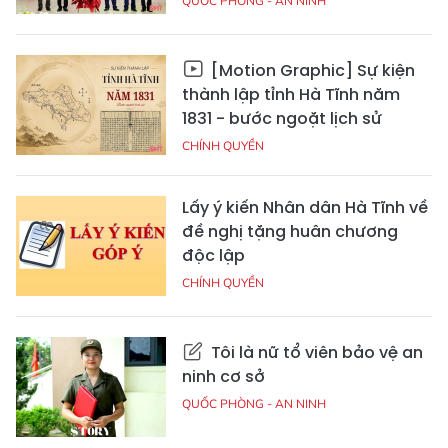
QUỐC PHÒNG - AN NINH
[Motion Graphic] Sự kiện
thành lập tỉnh Hà Tĩnh năm
1831 - bước ngoặt lịch sử
CHÍNH QUYỀN
Lấy ý kiến Nhân dân Hà Tĩnh về
đề nghị tặng huân chương
độc lập
CHÍNH QUYỀN
Tôi là nữ tổ viên bảo vệ an
ninh cơ sở
QUỐC PHÒNG - AN NINH