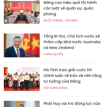
Nâng cao hiệu quả thi hành
các luật về quân sự, quốc
phòng
QUỐC PHÒNG - AN NINH
Tổng Bí thư, Chủ tịch nước sẽ
thăm cấp Nhà nước Australia
và New Zealand
CHÍNH QUYỀN
Hà Tĩnh trao giải cuộc thi
chính luận về bảo vệ nền tảng
tư tưởng của Đảng
XÂY DỰNG ĐẢNG
Phát huy vai trò động lực của