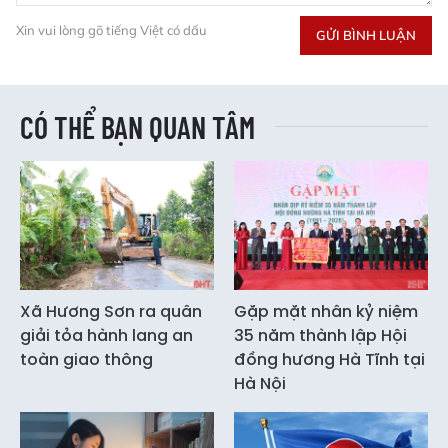
Xin vui lòng gõ tiếng Việt có dấu
GỬI BÌNH LUẬN
CÓ THỂ BẠN QUAN TÂM
Xã Hương Sơn ra quân
Gặp mặt nhân kỷ niệm
giải tỏa hành lang an
35 năm thành lập Hội
toàn giao thông
đồng hương Hà Tĩnh tại
Hà Nội