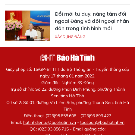
Đổi mới tư duy, nâng tầm đối
ngoại Đảng và đối ngoại nhân
dân trong tình hình mới
XÂY DỰNG ĐẢNG
Giấy phép số: 15/GP-BTTTT do Bộ Thông tin - Truyền thông cấp
ngày 17 tháng 01 năm 2022.
Giám đốc: Nghiêm Sỹ Đống
Trụ sở chính: Số 22, đường Phan Đình Phùng, phường Thành
Sen, tỉnh Hà Tĩnh
Cơ sở 2: Số 01, đường Võ Liêm Sơn, phường Thành Sen, tỉnh Hà
Tĩnh
Điện thoại: (023)95.858.608 - (023)93.693.427
Email:
hatinhdientu@baohatinh.vn
-
toasoan@baohatinh.vn
QC: (023)93.856.715 - Email quảng cáo: