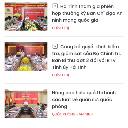
Hà Tĩnh tham gia phiên
họp thường kỳ Ban Chỉ đạo An
ninh mạng quốc gia
CHÍNH TRỊ
Công bố quyết định kiểm
tra, giám sát của Bộ Chính trị,
Ban Bí thư đợt 3 đối với BTV
Tỉnh ủy Hà Tĩnh
CHÍNH TRỊ
Nâng cao hiệu quả thi hành
các luật về quân sự, quốc
phòng
QUỐC PHÒNG - AN NINH