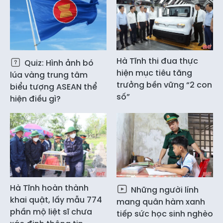
Hà Tĩnh thi đua thực
Quiz: Hình ảnh bó
hiện mục tiêu tăng
lúa vàng trung tâm
trưởng bền vững “2 con
biểu tượng ASEAN thể
số”
hiện điều gì?
Hà Tĩnh hoàn thành
Những người lính
khai quật, lấy mẫu 774
mang quân hàm xanh
phần mộ liệt sĩ chưa
tiếp sức học sinh nghèo