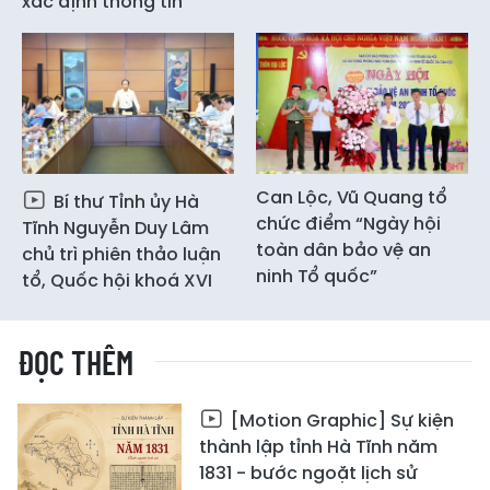
xác định thông tin
Can Lộc, Vũ Quang tổ
Bí thư Tỉnh ủy Hà
chức điểm “Ngày hội
Tĩnh Nguyễn Duy Lâm
toàn dân bảo vệ an
chủ trì phiên thảo luận
ninh Tổ quốc”
tổ, Quốc hội khoá XVI
ĐỌC THÊM
[Motion Graphic] Sự kiện
thành lập tỉnh Hà Tĩnh năm
1831 - bước ngoặt lịch sử