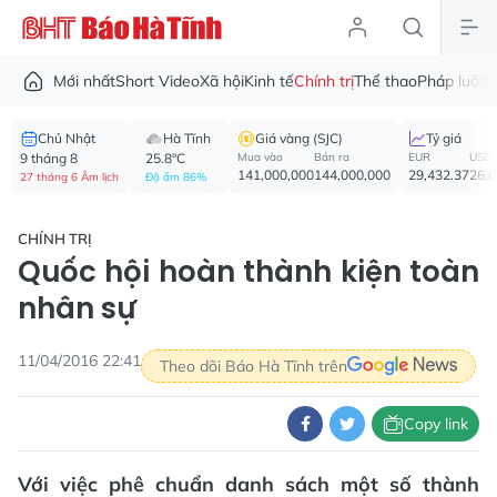
Mới nhất
Short Video
Xã hội
Kinh tế
Chính trị
Thể thao
Pháp luật
V
Chủ Nhật
Hà Tĩnh
Giá vàng (SJC)
Tỷ giá
9 tháng 8
25.8°C
Mua vào
Bán ra
EUR
USD
141,000,000
144,000,000
29,432.37
26,
27 tháng 6 Âm lịch
Độ ẩm 86%
CHÍNH TRỊ
Quốc hội hoàn thành kiện toàn
nhân sự
11/04/2016 22:41
Theo dõi Báo Hà Tĩnh trên
Copy link
Với việc phê chuẩn danh sách một số thành