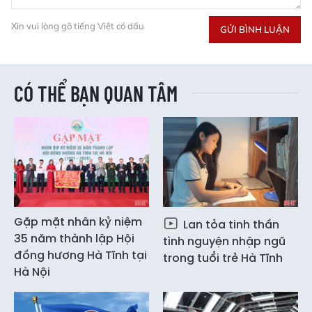
Xin vui lòng gõ tiếng Việt có dấu
GỬI BÌNH LUẬN
CÓ THỂ BẠN QUAN TÂM
Gặp mặt nhân kỷ niệm
Lan tỏa tinh thần
35 năm thành lập Hội
tình nguyện nhập ngũ
đồng hương Hà Tĩnh tại
trong tuổi trẻ Hà Tĩnh
Hà Nội