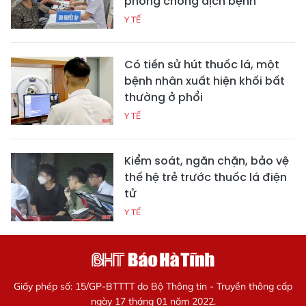
phòng chống dịch bệnh
Y TẾ
Có tiền sử hút thuốc lá, một
bệnh nhân xuất hiện khối bất
thường ở phổi
Y TẾ
Kiểm soát, ngăn chặn, bảo vệ
thế hệ trẻ trước thuốc lá điện
tử
Y TẾ
Giấy phép số: 15/GP-BTTTT do Bộ Thông tin - Truyền thông cấp
ngày 17 tháng 01 năm 2022.