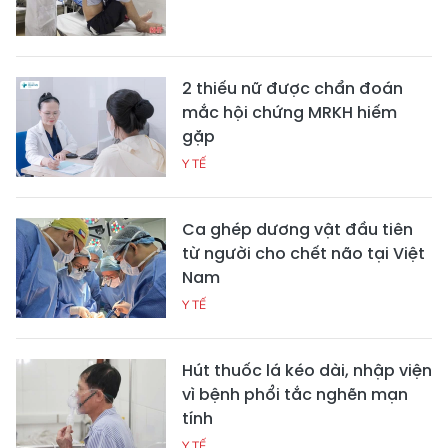
2 thiếu nữ được chẩn đoán
mắc hội chứng MRKH hiếm
gặp
Y TẾ
Ca ghép dương vật đầu tiên
từ người cho chết não tại Việt
Nam
Y TẾ
Hút thuốc lá kéo dài, nhập viện
vì bệnh phổi tắc nghẽn mạn
tính
Y TẾ