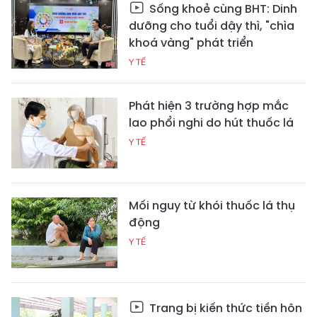
Sống khoẻ cùng BHT: Dinh
dưỡng cho tuổi dậy thì, "chìa
khoá vàng" phát triển
Y TẾ
Phát hiện 3 trường hợp mắc
lao phổi nghi do hút thuốc lá
Y TẾ
Mối nguy từ khói thuốc lá thụ
động
Y TẾ
Trang bị kiến thức tiền hôn