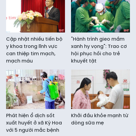
Cập nhật nhiều tiến bộ
"Hành trình gieo mầm
y khoa trong lĩnh vực
xanh hy vọng": Trao cơ
can thiệp tim mạch,
hội phục hồi cho trẻ
mạch máu
khuyết tật
Phát hiện ổ dịch sốt
Khởi đầu khỏe mạnh từ
xuất huyết ở xã Kỳ Hoa
dòng sữa mẹ
với 5 người mắc bệnh