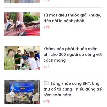
Từ một điếu thuốc giải khuây,
đến nỗi lo bệnh phổi!
Y TẾ
Khám, cấp phát thuốc miễn
phí cho 300 người có công với
cách mạng
Y TẾ
Sống khỏe cùng BHT: Ung
thư cổ tử cung - hiểu đúng để
tầm soát sớm
Y TẾ