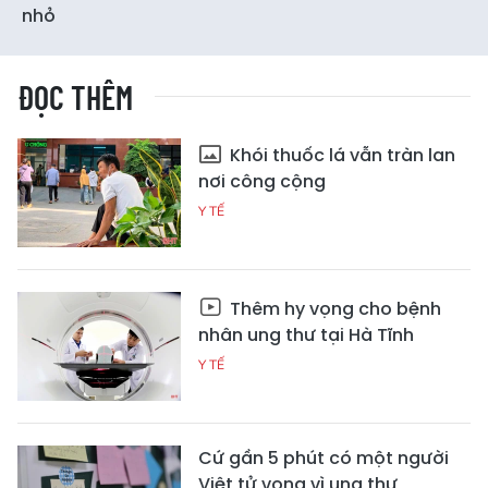
nhỏ
ĐỌC THÊM
Khói thuốc lá vẫn tràn lan
nơi công cộng
Y TẾ
Thêm hy vọng cho bệnh
nhân ung thư tại Hà Tĩnh
Y TẾ
Cứ gần 5 phút có một người
Việt tử vong vì ung thư