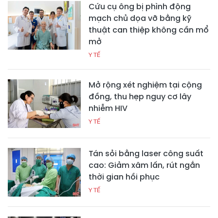
Cứu cụ ông bị phình động
mạch chủ dọa vỡ bằng kỹ
thuật can thiệp không cần mổ
mở
Y TẾ
Mở rộng xét nghiệm tại cộng
đồng, thu hẹp nguy cơ lây
nhiễm HIV
Y TẾ
Tán sỏi bằng laser công suất
cao: Giảm xâm lấn, rút ngắn
thời gian hồi phục
Y TẾ