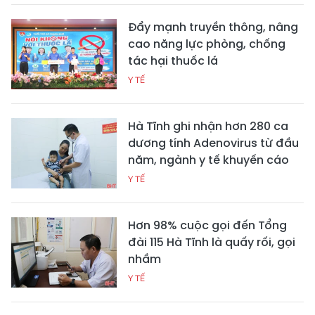
Đẩy mạnh truyền thông, nâng
cao năng lực phòng, chống
tác hại thuốc lá
Y TẾ
Hà Tĩnh ghi nhận hơn 280 ca
dương tính Adenovirus từ đầu
năm, ngành y tế khuyến cáo
Y TẾ
Hơn 98% cuộc gọi đến Tổng
đài 115 Hà Tĩnh là quấy rối, gọi
nhầm
Y TẾ