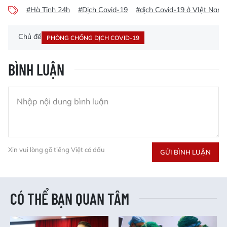
#Hà Tĩnh 24h
#Dịch Covid-19
#dịch Covid-19 ở VIệt Nam
Chủ đề
PHÒNG CHỐNG DỊCH COVID-19
BÌNH LUẬN
Xin vui lòng gõ tiếng Việt có dấu
GỬI BÌNH LUẬN
CÓ THỂ BẠN QUAN TÂM