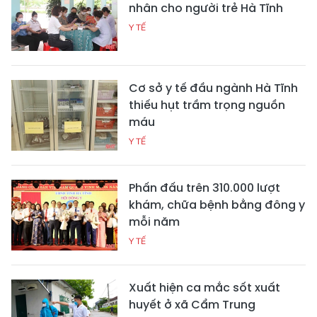
nhân cho người trẻ Hà Tĩnh
Y TẾ
Cơ sở y tế đầu ngành Hà Tĩnh
thiếu hụt trầm trọng nguồn
máu
Y TẾ
Phấn đấu trên 310.000 lượt
khám, chữa bệnh bằng đông y
mỗi năm
Y TẾ
Xuất hiện ca mắc sốt xuất
huyết ở xã Cẩm Trung