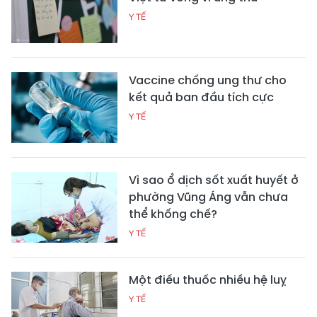
Y TẾ
Vaccine chống ung thư cho
kết quả ban đầu tích cực
Y TẾ
Vì sao ổ dịch sốt xuất huyết ở
phường Vũng Áng vẫn chưa
thể khống chế?
Y TẾ
Một điếu thuốc nhiều hệ luỵ
Y TẾ