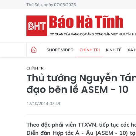
Thứ Sáu, ngày 07/08/2026
SHORT VIDEO
CHÍNH TRỊ
KINH TẾ
XÃ 
CHÍNH TRỊ
Thủ tướng Nguyễn Tấn
đạo bên lề ASEM - 10
17/10/2014 07:49
Theo đặc phái viên TTXVN, tiếp tục các 
Diễn đàn Hợp tác Á - Âu (ASEM - 10) tại 