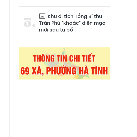
ề
g
Khu di tích Tổng Bí thư
s
Trần Phú "khoác" diện mạo
mới sau tu bổ
n
o
ở
ủ
p
t
a