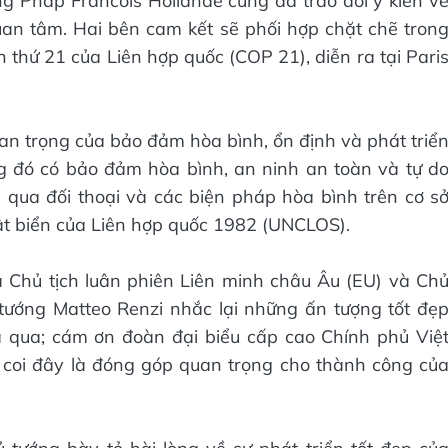
 Pháp Francois Hollande cũng đã trao đổi ý kiến v
an tâm. Hai bên cam kết sẽ phối hợp chặt chẽ tron
ần thứ 21 của Liên hợp quốc (COP 21), diễn ra tại Pari
an trọng của bảo đảm hòa bình, ổn định và phát triể
g đó có bảo đảm hòa bình, an ninh an toàn và tự d
 qua đối thoại và các biện pháp hòa bình trên cơ s
ật biển của Liên hợp quốc 1982 (UNCLOS).
là Chủ tịch luân phiên Liên minh châu Âu (EU) và Ch
tướng Matteo Renzi nhắc lại những ấn tượng tốt đẹ
 qua; cám ơn đoàn đại biểu cấp cao Chính phủ Việ
coi đây là đóng góp quan trọng cho thành công củ