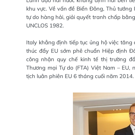
Lãnh đạo hai nước khẳng định hai bên tiế
khu vực. Về vấn đề Biển Đông, Thủ tướng 
tự do hàng hải, giải quyết tranh chấp bằng
UNCLOS 1982.
Italy khẳng định tiếp tục ủng hộ việc tăn
thúc đẩy EU sớm phê chuẩn Hiệp định Đố
công nhận quy chế kinh tế thị trường đ
Thương mại Tự do (FTA) Việt Nam – EU, n
tịch luân phiên EU 6 tháng cuối năm 2014.