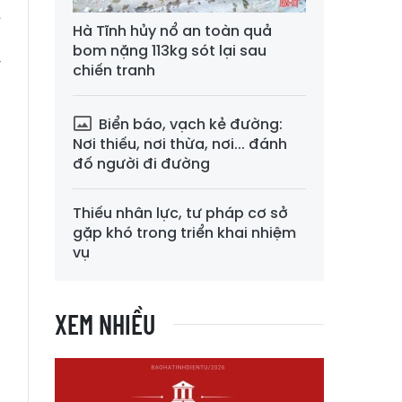
s
Hà Tĩnh hủy nổ an toàn quả
n
bom nặng 113kg sót lại sau
y
chiến tranh
Biển báo, vạch kẻ đường:
Nơi thiếu, nơi thừa, nơi... đánh
đố người đi đường
Thiếu nhân lực, tư pháp cơ sở
gặp khó trong triển khai nhiệm
vụ
XEM NHIỀU