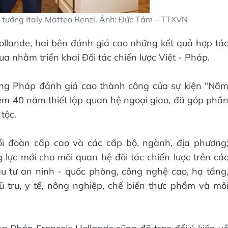
tướng Italy Matteo Renzi. Ảnh: Đức Tám – TTXVN
llande, hai bên đánh giá cao những kết quả hợp tá
a nhằm triển khai Đối tác chiến lược Việt - Pháp.
ng Pháp đánh giá cao thành công của sự kiện "Nă
m 40 năm thiết lập quan hệ ngoại giao, đã góp phầ
tộc.
ổi đoàn cấp cao và các cấp bộ, ngành, địa phương
 lực mới cho mối quan hệ đối tác chiến lược trên cá
ầu tư an ninh - quốc phòng, công nghệ cao, hạ tầng
 trụ, y tế, nông nghiệp, chế biến thực phẩm và mô