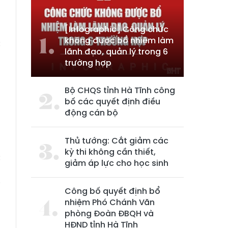
[Infographic] Công chức
không được bổ nhiệm làm
c
lãnh đạo, quản lý trong 6
trường hợp
m
Bộ CHQS tỉnh Hà Tĩnh công
n
bố các quyết định điều
động cán bộ
Thủ tướng: Cắt giảm các
;
kỳ thi không cần thiết,
c
giảm áp lực cho học sinh
,
i
Công bố quyết định bổ
nhiệm Phó Chánh Văn
phòng Đoàn ĐBQH và
HĐND tỉnh Hà Tĩnh