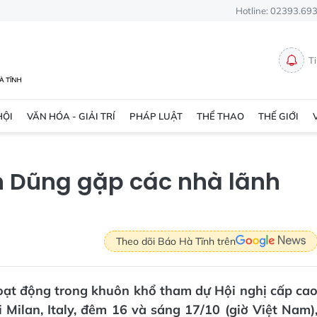
Hotline: 02393.69
T
HỘI
VĂN HÓA - GIẢI TRÍ
PHÁP LUẬT
THỂ THAO
THẾ GIỚI
 Dũng gặp các nhà lãnh
Theo dõi Báo Hà Tĩnh trên
hoạt động trong khuôn khổ tham dự Hội nghị cấp ca
Milan, Italy, đêm 16 và sáng 17/10 (giờ Việt Nam)