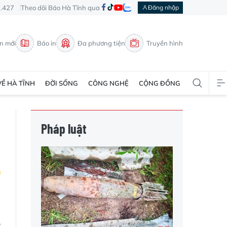
3.427
Theo dõi Báo Hà Tĩnh qua
Đăng nhập
in mới
Báo in
Đa phương tiện
Truyền hình
VỀ HÀ TĨNH
ĐỜI SỐNG
CÔNG NGHỆ
CỘNG ĐỒNG
Pháp luật
o
,