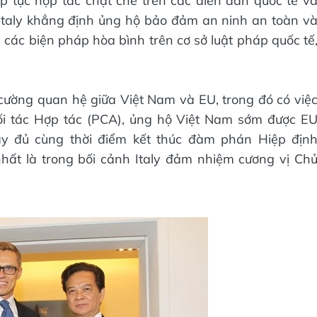
p tục hợp tác chặt chẽ trên các diễn đàn quốc tế v
Italy khẳng định ủng hộ bảo đảm an ninh an toàn v
 các biện pháp hòa bình trên cơ sở luật pháp quốc tế
g cường quan hệ giữa Việt Nam và EU, trong đó có việ
i tác Hợp tác (PCA), ủng hộ Việt Nam sớm được E
ầy đủ cùng thời điểm kết thúc đàm phán Hiệp địn
hất là trong bối cảnh Italy đảm nhiệm cương vị Ch