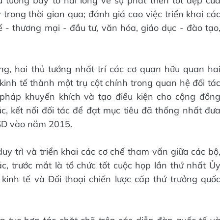
 tướng bày tỏ hài lòng về sự phát triển tốt đẹp củ
 trong thời gian qua; đánh giá cao việc triển khai cá
ế - thương mại - đầu tư, văn hóa, giáo dục - đào tạo
, hai thủ tướng nhất trí các cơ quan hữu quan ha
nh tế thành một trụ cột chính trong quan hệ đối tá
n pháp khuyến khích và tạo điều kiện cho cộng đồn
, kết nối đối tác để đạt mục tiêu đã thống nhất đư
USD vào năm 2015.
uy trì và triển khai các cơ chế tham vấn giữa các bộ
c, trước mắt là tổ chức tốt cuộc họp lần thứ nhất Ủ
kinh tế và Đối thoại chiến lược cấp thứ trưởng quố