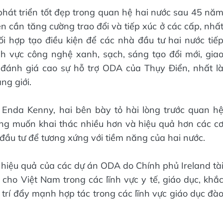
hát triển tốt đẹp trong quan hệ hai nước sau 45 nă
bên cần tăng cường trao đổi và tiếp xúc ở các cấp, nhấ
i hợp tạo điều kiện để các nhà đầu tư hai nước tiế
lĩnh vực công nghệ xanh, sạch, sáng tạo đổi mới, gia
đánh giá cao sự hỗ trợ ODA của Thụy Điển, nhất l
ẳng giới.
d Enda Kenny, hai bên bày tỏ hài lòng trước quan h
ng muốn khai thác nhiều hơn và hiệu quả hơn các c
, đầu tư để tương xứng với tiềm năng của hai nước.
iệu quả của các dự án ODA do Chính phủ Ireland tà
A cho Việt Nam trong các lĩnh vực y tế, giáo dục, khắ
rí đẩy mạnh hợp tác trong các lĩnh vực giáo dục đà