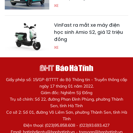
XE
VinFast ra mắt xe máy điện
học sinh Amio S2, giá 12 triệu
đồng
XE
Giấy phép số: 15/GP-BTTTT do Bộ Thông tin - Truyền thông cấp
ngày 17 tháng 01 năm 2022.
Giám đốc: Nghiêm Sỹ Đống
Trụ sở chính: Số 22, đường Phan Đình Phùng, phường Thành
Sen, tỉnh Hà Tĩnh
Cơ sở 2: Số 01, đường Võ Liêm Sơn, phường Thành Sen, tỉnh Hà
Tĩnh
Điện thoại: (023)95.858.608 - (023)93.693.427
Email:
hatinhdientu@baohatinh.vn
-
toasoan@baohatinh.vn