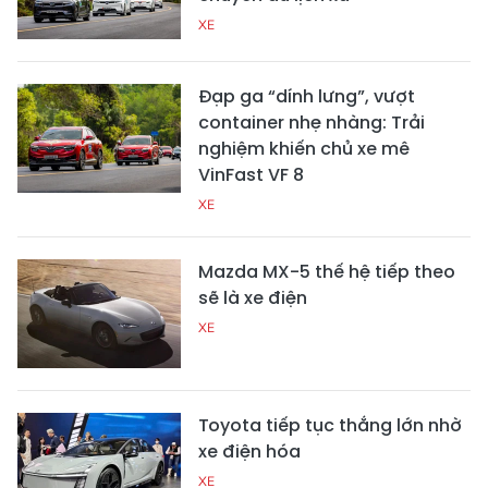
XE
Đạp ga “dính lưng”, vượt
container nhẹ nhàng: Trải
nghiệm khiến chủ xe mê
VinFast VF 8
XE
Mazda MX-5 thế hệ tiếp theo
sẽ là xe điện
XE
Toyota tiếp tục thắng lớn nhờ
xe điện hóa
XE