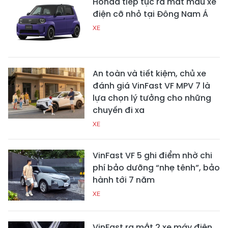
Honda tiếp tục ra mắt mẫu xe
điện cỡ nhỏ tại Đông Nam Á
XE
An toàn và tiết kiệm, chủ xe
đánh giá VinFast VF MPV 7 là
lựa chọn lý tưởng cho những
chuyến đi xa
XE
VinFast VF 5 ghi điểm nhờ chi
phí bảo dưỡng “nhẹ tênh”, bảo
hành tới 7 năm
XE
VinFast ra mắt 2 xe máy điện