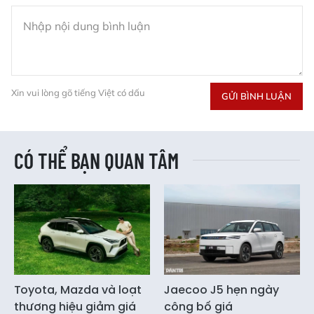
Xin vui lòng gõ tiếng Việt có dấu
GỬI BÌNH LUẬN
CÓ THỂ BẠN QUAN TÂM
Toyota, Mazda và loạt
Jaecoo J5 hẹn ngày
thương hiệu giảm giá
công bố giá