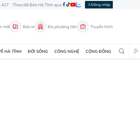
3.427
Theo dõi Báo Hà Tĩnh qua
Đăng nhập
in mới
Báo in
Đa phương tiện
Truyền hình
VỀ HÀ TĨNH
ĐỜI SỐNG
CÔNG NGHỆ
CỘNG ĐỒNG