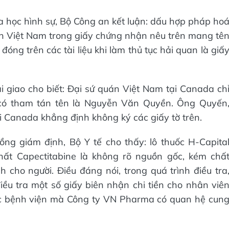
a học hình sự, Bộ Công an kết luận: dấu hợp pháp ho
án Việt Nam trong giấy chứng nhận nêu trên mang tê
óng trên các tài liệu khi làm thủ tục hải quan là giấ
i giao cho biết: Đại sứ quán Việt Nam tại Canada ch
có tham tán tên là Nguyễn Văn Quyền. Ông Quyến
 Canada khẳng định không ký các giấy tờ trên.
ng giám định, Bộ Y tế cho thấy: lô thuốc H-Capita
ất Capectitabine là không rõ nguồn gốc, kém chấ
cho người. Điều đáng nói, trong quá trình điều tra
u tra một số giấy biên nhận chi tiền cho nhân viê
ác bệnh viện mà Công ty VN Pharma có quan hệ cun