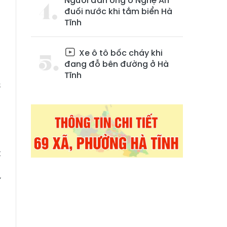
Người đàn ông ở Nghệ An
đuối nước khi tắm biển Hà
Tĩnh
Xe ô tô bốc cháy khi
đang đỗ bên đường ở Hà
ủ
Tĩnh
ở
N
2
t
,
í
8
;
3