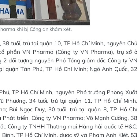
Pharma khi bị Công an khám xét.
 38 tuổi, trú tại quận 10, TP Hồ Chí Minh, nguyên Ch
cổ phần VN Pharma (Công ty VN Pharma), trụ sở 
g 2 đối tượng nguyên Phó Tổng giám đốc Công ty V
 tại quận Tân Phú, TP Hồ Chí Minh; Ngô Anh Quốc, 3
 Phú, TP Hồ Chí Minh, nguyên Phó trưởng Phòng Xuấ
 Phương, 34 tuổi, trú tại quận 11, TP Hồ Chí Minh
; Bùi Ngọc Duy, 30 tuổi, trú tại quận 8, TP Hồ Ch
 Phát triển, Công ty VN Pharma; Võ Mạnh Cường, 3
m đốc Công ty TNHH Thương mại Hàng hải quốc tế H&C
 Bình, TP Hồ Chí Minh, dược sỹ và Phạm Anh Kiệt, 5