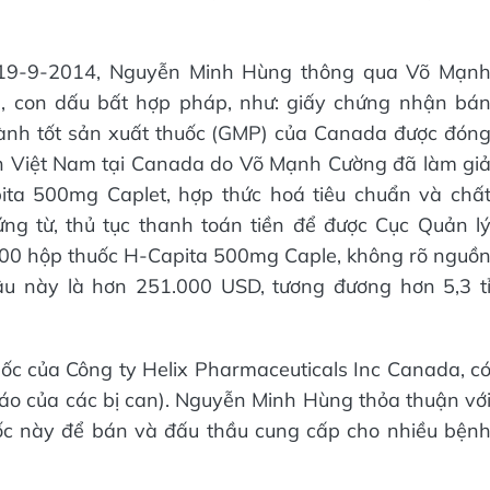
 19-9-2014, Nguyễn Minh Hùng thông qua Võ Mạn
ả, con dấu bất hợp pháp, như: giấy chứng nhận bá
hành tốt sản xuất thuốc (GMP) của Canada được đón
n Việt Nam tại Canada do Võ Mạnh Cường đã làm gi
ta 500mg Caplet, hợp thức hoá tiêu chuẩn và chấ
ứng từ, thủ tục thanh toán tiền để được Cục Quản l
300 hộp thuốc H-Capita 500mg Caple, không rõ nguồ
lậu này là hơn 251.000 USD, tương đương hơn 5,3 t
c của Công ty Helix Pharmaceuticals Inc Canada, c
áo của các bị can). Nguyễn Minh Hùng thỏa thuận vớ
c này để bán và đấu thầu cung cấp cho nhiều bện