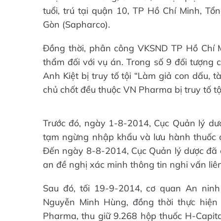
tuổi, trú tại quận 10, TP Hồ Chí Minh, 
Gòn (Sapharco).
Đồng thời, phân công VKSND TP Hồ Chí M
thẩm đối với vụ án. Trong số 9 đối tượn
Anh Kiệt bị truy tố tội “Làm giả con dấu, tà
chủ chốt đều thuộc VN Pharma bị truy tố tội
Trước đó, ngày 1-8-2014, Cục Quản lý dư
tạm ngừng nhập khẩu và lưu hành thuốc c
Đến ngày 8-8-2014, Cục Quản lý dược đã có
an đề nghị xác minh thông tin nghi vấn liên
Sau đó, tối 19-9-2014, cơ quan An nin
Nguyễn Minh Hùng, đồng thời thực hiện
Pharma, thu giữ 9.268 hộp thuốc H-Capit