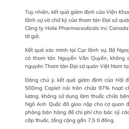
Tuy nhiên, kết quả giám định của Viện Kho
lãnh sự và chữ ký của tham tán Đại sứ qu
Công ty Helix Pharmaceuticals Inc Canada đ
tờ giả.
Kết quả xác minh tại Cục lãnh sự, Bộ Ngoạ
có tham tán Nguyễn Văn Quyến, không 
nguyên Tham tán Đại sứ quán Việt Nam tại
Đáng chú ý, kết quả giám định của Hội đồ
500mg Caplet nói trên chứa 97% hoạt ch
lượng, không sử dụng làm thuốc chữa bệnh 
Ngô Anh Quốc đã giao nộp cho cơ quan điề
phòng bán hàng để chi phí cho bác sỹ c
cấp thuốc, tổng cộng gần 7,5 tỉ đồng.