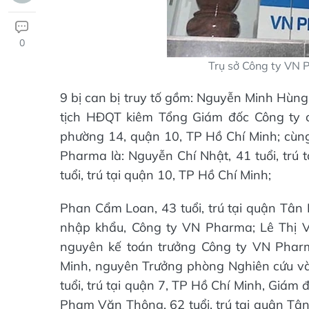
0
Trụ sở Công ty VN 
9 bị can bị truy tố gồm: Nguyễn Minh Hùng,
tịch HĐQT kiêm Tổng Giám đốc Công ty 
phường 14, quận 10, TP Hồ Chí Minh; cùn
Pharma là: Nguyễn Chí Nhật, 41 tuổi, trú
tuổi, trú tại quận 10, TP Hồ Chí Minh;
Phan Cẩm Loan, 43 tuổi, trú tại quận Tân
nhập khẩu, Công ty VN Pharma; Lê Thị Vũ
nguyên kế toán trưởng Công ty VN Pharma
Minh, nguyên Trưởng phòng Nghiên cứu và
tuổi, trú tại quận 7, TP Hồ Chí Minh, Giá
Phạm Văn Thông, 62 tuổi, trú tại quận Tân