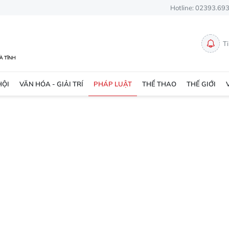
Hotline: 02393.69
T
HỘI
VĂN HÓA - GIẢI TRÍ
PHÁP LUẬT
THỂ THAO
THẾ GIỚI