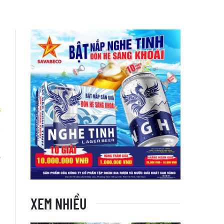
i
P
XEM NHIỀU