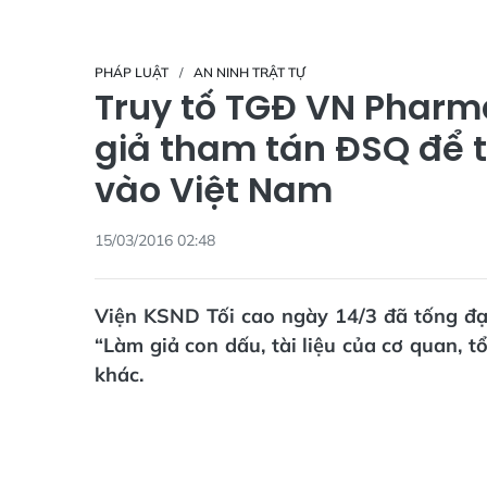
PHÁP LUẬT
AN NINH TRẬT TỰ
Truy tố TGĐ VN Pharm
giả tham tán ĐSQ để 
vào Việt Nam
15/03/2016 02:48
Viện KSND Tối cao ngày 14/3 đã tống đạt 
“Làm giả con dấu, tài liệu của cơ quan, t
khác.