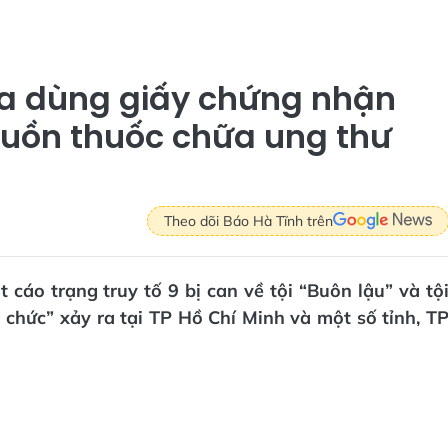
a dùng giấy chứng nhận
tuồn thuốc chữa ung thư
Theo dõi Báo Hà Tĩnh trên
cáo trạng truy tố 9 bị can về tội “Buôn lậu” và tộ
ổ chức” xảy ra tại TP Hồ Chí Minh và một số tỉnh, T