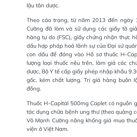
lậu tân dược.
Theo cáo trạng, từ năm 2013 đến ngày
Cường đã làm và sử dụng các giấy tờ gi
hàng tự do (FSC), giấy chứng nhận thực 
dấu hợp pháp hoá lãnh sự của Đại sứ quá
con dấu để đóng vào Hồ sơ thuốc H-Capi
lượng loại thuốc nêu trên, làm giả các ch
dược, Bộ Y tế cấp giấy phép nhập khẩu 9.
gốc, kém chất lượng. Trị giá hàng buôn 
đồng.
Thuốc H-Capital 500mg Caplet có nguồn gố
tác dụng chữa bệnh ung thư (theo quảng c
Võ Mạnh Cường nâng khống giá mua thuố
viện ở Việt Nam.