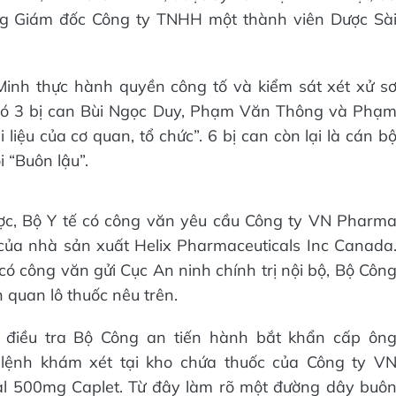
Tổng Giám đốc Công ty TNHH một thành viên Dược Sà
inh thực hành quyền công tố và kiểm sát xét xử s
g có 3 bị can Bùi Ngọc Duy, Phạm Văn Thông và Phạ
i liệu của cơ quan, tổ chức”. 6 bị can còn lại là cán b
 “Buôn lậu”.
ợc, Bộ Y tế có công văn yêu cầu Công ty VN Pharm
ủa nhà sản xuất Helix Pharmaceuticals Inc Canada
 công văn gửi Cục An ninh chính trị nội bộ, Bộ Côn
 quan lô thuốc nêu trên.
h điều tra Bộ Công an tiến hành bắt khẩn cấp ôn
 lệnh khám xét tại kho chứa thuốc của Công ty V
al 500mg Caplet. Từ đây làm rõ một đường dây buô