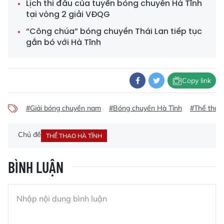
Lịch thi đấu của tuyển bóng chuyền Hà Tĩnh
tại vòng 2 giải VĐQG
“Công chúa” bóng chuyền Thái Lan tiếp tục
gắn bó với Hà Tĩnh
Copy link
#Giải bóng chuyền nam
#Bóng chuyền Hà Tĩnh
#Thể thao
Chủ đề
THỂ THAO HÀ TĨNH
BÌNH LUẬN