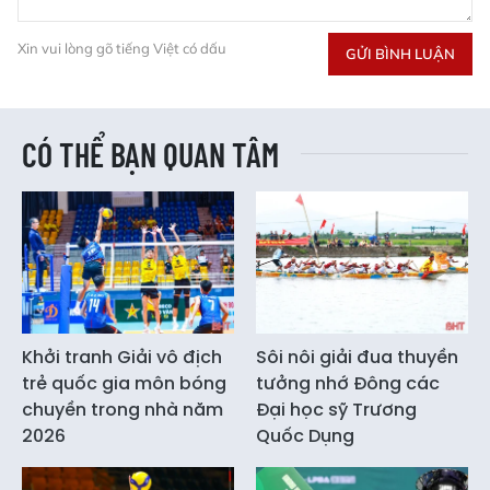
Xin vui lòng gõ tiếng Việt có dấu
GỬI BÌNH LUẬN
CÓ THỂ BẠN QUAN TÂM
Khởi tranh Giải vô địch
Sôi nôi giải đua thuyền
trẻ quốc gia môn bóng
tưởng nhớ Đông các
chuyền trong nhà năm
Đại học sỹ Trương
2026
Quốc Dụng