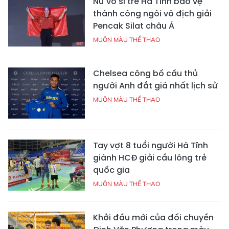
Nữ võ sĩ trẻ Hà Tĩnh bảo vệ
thành công ngôi vô địch giải
Pencak Silat châu Á
MUÔN MÀU THỂ THAO
Chelsea công bố cầu thủ
người Anh đắt giá nhất lịch sử
MUÔN MÀU THỂ THAO
Tay vợt 8 tuổi người Hà Tĩnh
giành HCĐ giải cầu lông trẻ
quốc gia
MUÔN MÀU THỂ THAO
Khởi đầu mới của đối chuyền