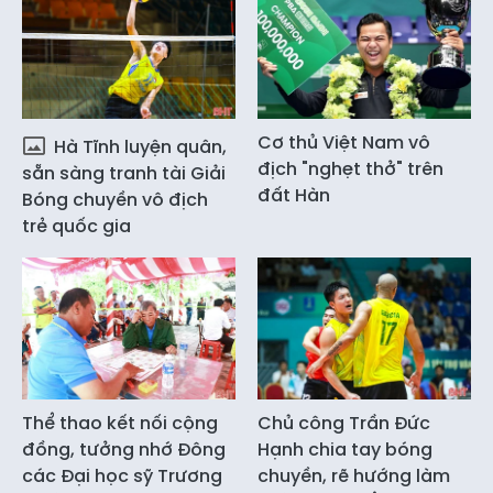
Cơ thủ Việt Nam vô
Hà Tĩnh luyện quân,
địch "nghẹt thở" trên
sẵn sàng tranh tài Giải
đất Hàn
Bóng chuyền vô địch
trẻ quốc gia
Thể thao kết nối cộng
Chủ công Trần Đức
đồng, tưởng nhớ Đông
Hạnh chia tay bóng
các Đại học sỹ Trương
chuyền, rẽ hướng làm