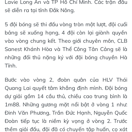
Lavie Long An và TP Hồ Chí Minh. Các trận đấu
sẽ diễn ra tại tỉnh Đắk Nông.
5 đội bóng sẽ thi đấu vòng tròn một lượt, đội cuối
bảng sẽ xuống hạng, 4 đội còn lại giành quyền
vào vòng chung kết. Theo giới chuyên môn, CLB
Sanest Khánh Hòa và Thể Công Tân Cảng sẽ là
những đối thủ nặng ký với đội bóng chuyền Hà
Tĩnh.
Bước vào vòng 2, đoàn quân của HLV Thái
Quang Lai quyết tâm khẳng định mình. Đội bóng
dự giải gồm 14 cầu thủ, chiều cao trung bình là
1m88. Những gương mặt nổi bật ở vòng 1 như:
Đinh Văn Phương, Trần Đức Hạnh, Nguyễn Quốc
Đoàn tiếp tục là niềm kỳ vọng ở vòng 2. Trước
thềm giải đấu, đội đã có chuyến tập huấn, cọ xát