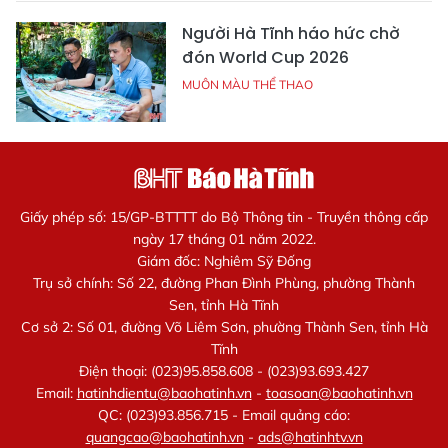
Người Hà Tĩnh háo hức chờ
đón World Cup 2026
MUÔN MÀU THỂ THAO
Giấy phép số: 15/GP-BTTTT do Bộ Thông tin - Truyền thông cấp
ngày 17 tháng 01 năm 2022.
Giám đốc: Nghiêm Sỹ Đống
Trụ sở chính: Số 22, đường Phan Đình Phùng, phường Thành
Sen, tỉnh Hà Tĩnh
Cơ sở 2: Số 01, đường Võ Liêm Sơn, phường Thành Sen, tỉnh Hà
Tĩnh
Điện thoại: (023)95.858.608 - (023)93.693.427
Email:
hatinhdientu@baohatinh.vn
-
toasoan@baohatinh.vn
QC: (023)93.856.715 - Email quảng cáo:
quangcao@baohatinh.vn
-
ads@hatinhtv.vn