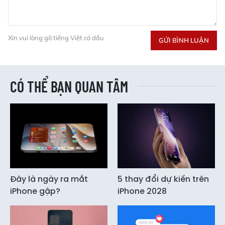
Xin vui lòng gõ tiếng Việt có dấu
GỬI BÌNH LUẬN
CÓ THỂ BẠN QUAN TÂM
Đây là ngày ra mắt
5 thay đổi dự kiến trên
iPhone gập?
iPhone 2028