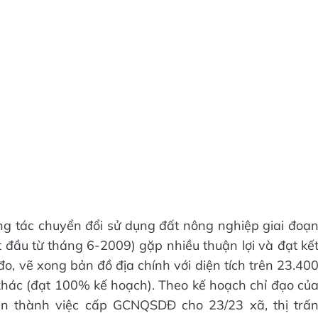
ng tác chuyển đổi sử dụng đất nông nghiệp giai đoạ
ắt đầu từ tháng 6-2009) gặp nhiều thuận lợi và đạt kế
đo, vẽ xong bản đồ địa chính với diện tích trên 23.40
 khác (đạt 100% kế hoạch). Theo kế hoạch chỉ đạo củ
n thành việc cấp GCNQSDĐ cho 23/23 xã, thị trấ