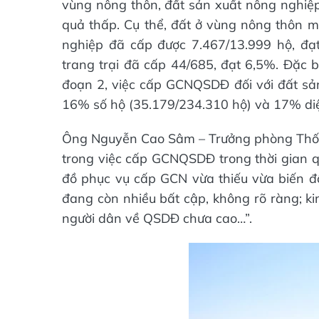
vùng nông thôn, đất sản xuất nông nghiệ
quả thấp. Cụ thể, đất ở vùng nông thôn m
nghiệp đã cấp được 7.467/13.999 hộ, đạ
trang trại đã cấp 44/685, đạt 6,5%. Đặc b
đoạn 2, việc cấp GCNQSDĐ đối với đất sản
16% số hộ (35.179/234.310 hộ) và 17% diệ
Ông Nguyễn Cao Sâm – Trưởng phòng Thống
trong việc cấp GCNQSDĐ trong thời gian qu
đồ phục vụ cấp GCN vừa thiếu vừa biến đ
đang còn nhiều bất cập, không rõ ràng; k
người dân về QSDĐ chưa cao…”.