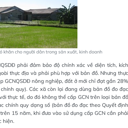
khăn cho người dân trong sản xuất, kinh doanh
QSDĐ phải đảm bảo độ chính xác về diện tích, kíc
goài thực địa và phải phù hợp với bản đồ. Nhưng thự
 cấp GCNQSDĐ nông nghiệp, đất ở mới chỉ đạt gần 28
 chính quy). Các xã còn lại đang dùng bản đồ đo đạ
i thực tế, do đó không thể cấp GCN trên loại bản đ
ạc chính quy dạng số (bản đồ đo đạc theo Quyết địn
 trên 15 năm, khi đưa vào sử dụng cấp GCN cần phả
 hiện.