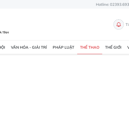
Hotline: 02393.69
T
HỘI
VĂN HÓA - GIẢI TRÍ
PHÁP LUẬT
THỂ THAO
THẾ GIỚI