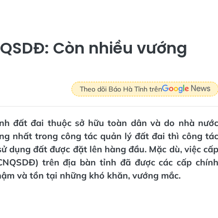
 QSDĐ: Còn nhiều vướng
Theo dõi Báo Hà Tĩnh trên
ịnh đất đai thuộc sở hữu toàn dân và do nhà nướ
g nhất trong công tác quản lý đất đai thì công tá
ử dụng đất được đặt lên hàng đầu. Mặc dù, việc cấ
CNQSDĐ) trên địa bàn tỉnh đã được các cấp chín
hậm và tồn tại những khó khăn, vướng mắc.