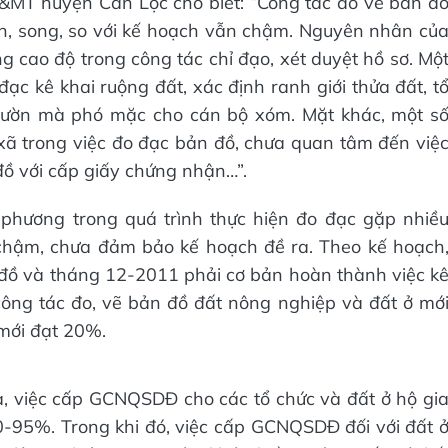
T huyện Can Lộc cho biết: “Công tác đo vẽ bản đ
h, song, so với kế hoạch vẫn chậm. Nguyên nhân củ
g cao độ trong công tác chỉ đạo, xét duyệt hồ sơ. Mộ
đạc kê khai ruộng đất, xác định ranh giới thửa đất, t
vườn mà phó mặc cho cán bộ xóm. Mặt khác, một s
 xã trong việc đo đạc bản đồ, chưa quan tâm đến việ
đồ với cấp giấy chứng nhận…”.
phương trong quá trình thực hiện đo đạc gặp nhiề
hậm, chưa đảm bảo kế hoạch đề ra. Theo kế hoạch
đồ và tháng 12-2011 phải cơ bản hoàn thành việc k
ông tác đo, vẽ bản đồ đất nông nghiệp và đất ở mớ
mới đạt 20%.
, việc cấp GCNQSDĐ cho các tổ chức và đất ở hộ gi
80-95%. Trong khi đó, việc cấp GCNQSDĐ đối với đất 