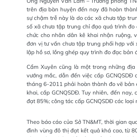
Ông Nguyễn Văn Lâm – Trưởng phòng TN&M
trên địa bàn huyện đến nay đã hoàn thàn
sự chậm trễ này là do các xã chưa tập trun
số xã chưa tập trung chỉ đạo quá trình đo 
chức cho nhân dân kê khai nhận ruộng, 
đơn vị tư vấn chưa tập trung phối hợp với
lập hồ sơ, lồng ghép quy trình đo đạc bản 
Cẩm Xuyên cũng là một trong những địa 
vướng mắc, dẫn đến việc cấp GCNQSDĐ c
tháng 6-2011 phải hoàn thành đo vẽ bản 
khai, cấp GCNQSDĐ. Tuy nhiên, đến nay, c
đạt 85%; công tác cấp GCNQSDĐ các loại 
Theo báo cáo của Sở TN&MT, thời gian qua
đình vùng đô thị đạt kết quả khá cao, từ 