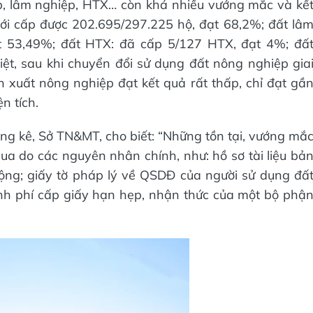
p, lâm nghiệp, HTX… còn khá nhiều vướng mắc và kế
ới cấp được 202.695/297.225 hộ, đạt 68,2%; đất lâ
t 53,49%; đất HTX: đã cấp 5/127 HTX, đạt 4%; đấ
iệt, sau khi chuyển đổi sử dụng đất nông nghiệp gia
 xuất nông nghiệp đạt kết quả rất thấp, chỉ đạt gầ
n tích.
 kê, Sở TN&MT, cho biết: “Những tồn tại, vướng mắ
a do các nguyên nhân chính, như: hồ sơ tài liệu bả
ộng; giấy tờ pháp lý về QSDĐ của người sử dụng đấ
inh phí cấp giấy hạn hẹp, nhận thức của một bộ phậ