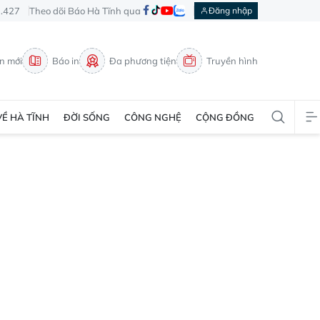
3.427
Theo dõi Báo Hà Tĩnh qua
Đăng nhập
in mới
Báo in
Đa phương tiện
Truyền hình
VỀ HÀ TĨNH
ĐỜI SỐNG
CÔNG NGHỆ
CỘNG ĐỒNG