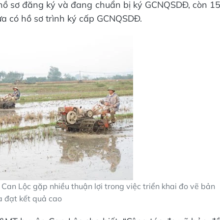
ó hồ sơ đăng ký và đang chuẩn bị ký GCNQSDĐ, còn 1
hưa có hồ sơ trình ký cấp GCNQSDĐ.
an Lộc gặp nhiều thuận lợi trong việc triển khai đo vẽ bản
à đạt kết quả cao