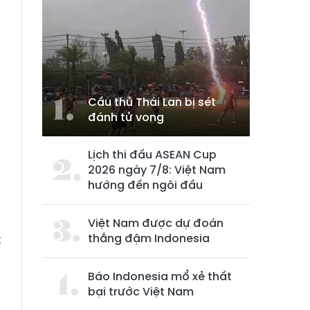
Cầu thủ Thái Lan bị sét
đánh tử vong
Lịch thi đấu ASEAN Cup
2026 ngày 7/8: Việt Nam
hướng đến ngôi đầu
n
Việt Nam được dự đoán
thắng đậm Indonesia
t
0
Báo Indonesia mổ xẻ thất
a
bại trước Việt Nam
n