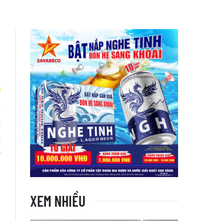
c
c
p
h
XEM NHIỀU