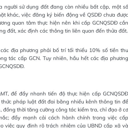
a người sử dụng đất đang còn nhiều bất cập, một s
 mặt khác, việc đăng ký biến động về QSDĐ chưa đượ
hương quan tâm thực hiện nên khi cấp GCNQSDĐ cầ
ng đất, xác định các thông tin liên quan đến thửa đất.
c địa phương phải bố trí tối thiểu 10% số tiền th
ông tác cấp GCN. Tuy nhiên, hầu hết các địa phươn
p GCNQSDĐ.
&MT, để đẩy nhanh tiến độ thực hiện cấp GCNQSD
thức pháp luật đất đai bằng nhiều kênh thông tin đ
 đồng thời tăng cường công tác kiểm tra, chỉ đạo ở c
mắc; đẩy mạnh cải cách hành chính trong việc cấ
o việc quy định rõ trách nhiệm của UBND cấp xã v