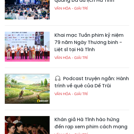
quảng bá du lịch Hà Tĩnh
VĂN HÓA - GIẢI TRÍ
Khai mạc Tuần phim kỷ niệm
79 năm Ngày Thương binh -
Liệt sĩ tại Hà Tĩnh
VĂN HÓA - GIẢI TRÍ
Podcast truyện ngắn: Hành
trình về quê của Dế Trũi
VĂN HÓA - GIẢI TRÍ
Khán giả Hà Tĩnh hào hứng
đến rạp xem phim cách mạng