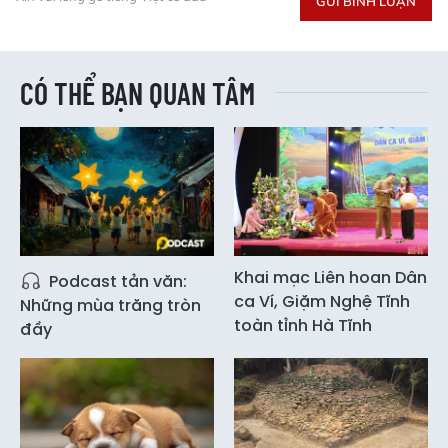
GỬI BÌNH LUẬN
CÓ THỂ BẠN QUAN TÂM
Khai mạc Liên hoan Dân
Podcast tản văn:
ca Ví, Giặm Nghệ Tĩnh
Những mùa trăng tròn
toàn tỉnh Hà Tĩnh
đầy