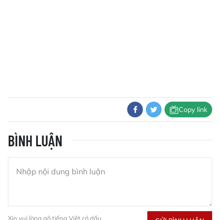
Copy link
BÌNH LUẬN
Xin vui lòng gõ tiếng Việt có dấu