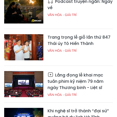
Podcast truyện ngắn: Ngày
về
VĂN HÓA - GIẢI TRÍ
Trang trọng lễ giỗ lần thứ 847
Thái úy Tô Hiến Thành
VĂN HÓA - GIẢI TRÍ
Lắng đọng lễ khai mạc
tuần phim kỷ niệm 79 năm
ngày Thương binh - Liệt sĩ
VĂN HÓA - GIẢI TRÍ
Khi nghệ sĩ trở thành “đại sứ”