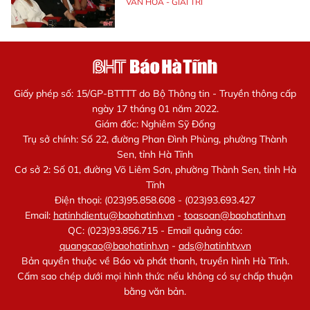
VĂN HÓA - GIẢI TRÍ
Giấy phép số: 15/GP-BTTTT do Bộ Thông tin - Truyền thông cấp
ngày 17 tháng 01 năm 2022.
Giám đốc: Nghiêm Sỹ Đống
Trụ sở chính: Số 22, đường Phan Đình Phùng, phường Thành
Sen, tỉnh Hà Tĩnh
Cơ sở 2: Số 01, đường Võ Liêm Sơn, phường Thành Sen, tỉnh Hà
Tĩnh
Điện thoại: (023)95.858.608 - (023)93.693.427
Email:
hatinhdientu@baohatinh.vn
-
toasoan@baohatinh.vn
QC: (023)93.856.715 - Email quảng cáo:
quangcao@baohatinh.vn
-
ads@hatinhtv.vn
Bản quyền thuộc về Báo và phát thanh, truyền hình Hà Tĩnh.
Cấm sao chép dưới mọi hình thức nếu không có sự chấp thuận
bằng văn bản.